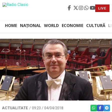
LIVE
HOME
NAȚIONAL
WORLD
ECONOMIE
CULTURĂ
L
ACTUALITATE
09:23 / 04/04/2018
WHATSAPP
FACEBO
TEL