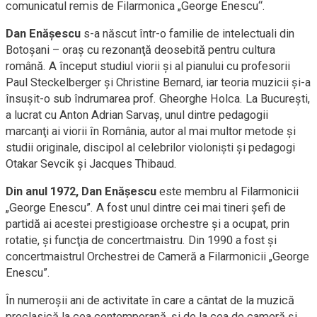
comunicatul remis de Filarmonica „George Enescu“.
Dan Enăşescu
s-a născut într-o familie de intelectuali din
Botoşani – oraş cu rezonanţă deosebită pentru cultura
română. A început studiul viorii şi al pianului cu profesorii
Paul Steckelberger şi Christine Bernard, iar teoria muzicii şi-a
însuşit-o sub îndrumarea prof. Gheorghe Holca. La Bucureşti,
a lucrat cu Anton Adrian Sarvaş, unul dintre pedagogii
marcanţi ai viorii în România, autor al mai multor metode şi
studii originale, discipol al celebrilor violonişti şi pedagogi
Otakar Sevcik şi Jacques Thibaud.
Din anul 1972, Dan Enăşescu
este membru al Filarmonicii
„George Enescu”. A fost unul dintre cei mai tineri şefi de
partidă ai acestei prestigioase orchestre şi a ocupat, prin
rotatie, şi funcţia de concertmaistru. Din 1990 a fost şi
concertmaistrul Orchestrei de Cameră a Filarmonicii „George
Enescu”.
În numeroşii ani de activitate în care a cântat de la muzică
preclasică la cea contemporană, şi de la cea de cameră şi