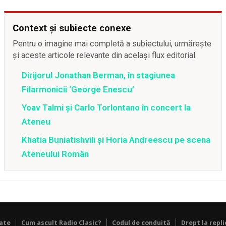
Context și subiecte conexe
Pentru o imagine mai completă a subiectului, urmărește
și aceste articole relevante din același flux editorial.
Dirijorul Jonathan Berman, în stagiunea
Filarmonicii ‘George Enescu’
Yoav Talmi și Carlo Torlontano în concert la
Ateneu
Khatia Buniatishvili și Horia Andreescu pe scena
Ateneului Român
tate
Cum ascult Radio Clasic?
Codul de conduită
Drept la repli