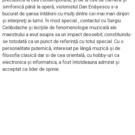
simfonică până la operă, violonistul Dan Enăşescu s-a
bucurat de şansa întâlnirii cu mulţi dintre cei mai mari dirijori
şi interpreţi ai lumii. În mod special , contactul cu Sergiu
Celibidache şi lecţiile de fenomenologie muzicală ale
maestrului a avut asupra sa un impact deosebit, constituindu-
se totodată ca un punct de referinţă cu totul special. Cu o
personalitate puternică, interesat pe lângă muzică şi de
filosofia clasică dar si de cea orientală, cu hobby-uri ca
electronica şi informatica, a fost întotdeauna admirat şi
acceptat ca lider de opinie.