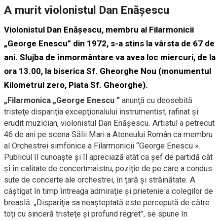
A murit violonistul Dan Enăşescu
Violonistul Dan Enăşescu, membru al Filarmonicii
„George Enescu” din 1972, s-a stins la vârsta de 67 de
ani. Slujba de înmormântare va avea loc miercuri, de la
ora 13.00, la biserica Sf. Gheorghe Nou (monumentul
Kilometrul zero, Piata Sf. Gheorghe).
„Filarmonica „George Enescu “
anunţă cu deosebită
tristeţe dispariţia excepţionalului instrumentist, rafinat şi
erudit muzician, violonistul Dan Enăşescu. Artistul a petrecut
46 de ani pe scena Sălii Mari a Ateneului Român ca membru
al Orchestrei simfonice a Filarmonicii “George Enescu ».
Publicul îl cunoaşte şi îl apreciază atât ca şef de partidă cât
şi în calitate de concertmaistru, poziţie de pe care a condus
sute de concerte ale orchestrei, în ţară şi străinătate. A
câştigat în timp întreaga admiraţie şi prietenie a colegilor de
breaslă. „Dispariţia sa neaşteptată este percepută de către
toţi cu sinceră tristeţe şi profund regret”, se spune în