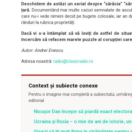
Deschidem de astăzi un serial despre “sărăcia” “săra
țară.
Documentând mai multe cazuri semnalate de ascultăt
care nu-i vede nimeni decid pe bugete colosale, iar an d
rânduri la rubrica proprietăți.
Dacă vi s-a întâmplat să vă loviți de astfel de situa
încercăm să refacem marele puzzle al corupției care
Autor: Andrei Enescu
Adresa noastră:
radio@clasicradio.ro
Context și subiecte conexe
Pentru o imagine mai completă a subiectului, urmărește
editorial.
Nicușor Dan începe să piardă exact electorat
Ucraina și Rusia – o mie de ani de istorie, 
Visezi să îți muți firma în străinătate pentru