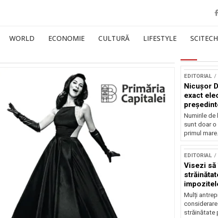
WORLD
ECONOMIE
CULTURĂ
LIFESTYLE
SCITECH
EDITORIAL
Nicușor D
exact elec
președint
Numirile de 
sunt doar o 
primul mare.
EDITORIAL
Visezi să 
străinătat
impozitel
Mulți antrep
considerare 
străinătate 