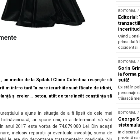
EDITORIAL
Editorial
tranzacțiil
incertitud
Când Donald
amente
prima dată l
occidentali.
EDITORIAL
Sorin Gri
ia forma p
sută!
 un medic de la Spitalul Clinic Colentina reușește să
Există în p
ăim într-o țară în care ierarhiile sunt făcute de idioți,
personaje c
lanță și creier … beton, atât de tare încât conștiința să
trăiască mer
reștiului a ajuns în situația de a fi lipsit de cele mai
EDITORIAL
George S
e bolnăvicioasă, ar spune unii, m-a determinat să văd
sistemulu
l în anul 2017: este vorba de 74.079.000 Lei. Din acești
În discursul
nare, inclusiv reparații și eventuale investiții, suma de
prezintă ca u
italul le are din decontarea tratamentelor medicale. Nu