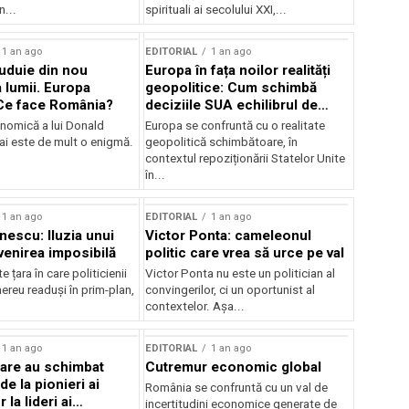
n...
spirituali ai secolului XXI,...
1 an ago
EDITORIAL
1 an ago
uduie din nou
Europa în fața noilor realități
lumii. Europa
geopolitice: Cum schimbă
Ce face România?
deciziile SUA echilibrul de
putere
onomică a lui Donald
Europa se confruntă cu o realitate
i este de mult o enigmă.
geopolitică schimbătoare, în
contextul repoziționării Statelor Unite
în...
1 an ago
EDITORIAL
1 an ago
nescu: Iluzia unui
Victor Ponta: cameleonul
evenirea imposibilă
politic care vrea să urce pe val
 țara în care politicienii
Victor Ponta nu este un politician al
mereu readuși în prim-plan,
convingerilor, ci un oportunist al
contextelor. Așa...
1 an ago
EDITORIAL
1 an ago
are au schimbat
Cutremur economic global
e la pionieri ai
România se confruntă cu un val de
 la lideri ai
incertitudini economice generate de