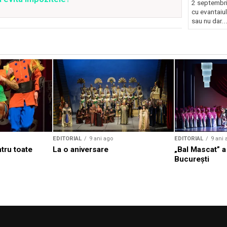
2 septembri
cu evantaiul
sau nu dar..
EDITORIAL
9 ani ago
EDITORIAL
9 ani 
tru toate
La o aniversare
„Bal Mascat” a 
București