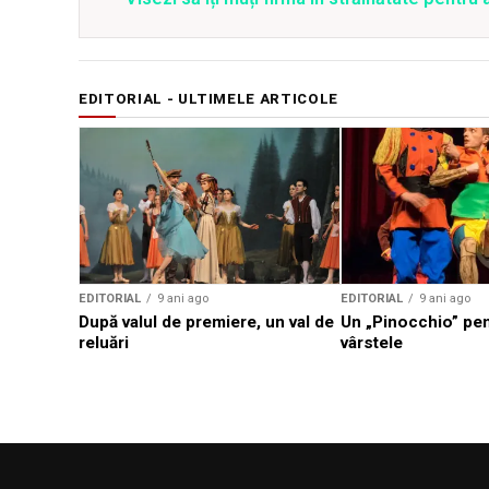
EDITORIAL - ULTIMELE ARTICOLE
EDITORIAL
9 ani ago
EDITORIAL
9 ani ago
După valul de premiere, un val de
Un „Pinocchio” pen
reluări
vârstele