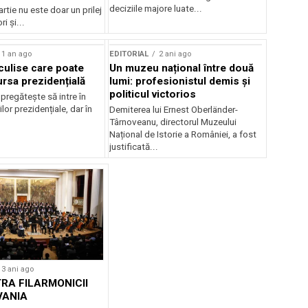
ui
deciziile majore luate...
rtie nu este doar un prilej
ri și...
1 an ago
EDITORIAL
2 ani ago
culise care poate
Un muzeu național între două
ursa prezidențială
lumi: profesionistul demis și
politicul victorios
pregătește să intre în
lor prezidențiale, dar în
Demiterea lui Ernest Oberländer-
Târnoveanu, directorul Muzeului
Național de Istorie a României, a fost
justificată...
3 ani ago
RA FILARMONICII
VANIA