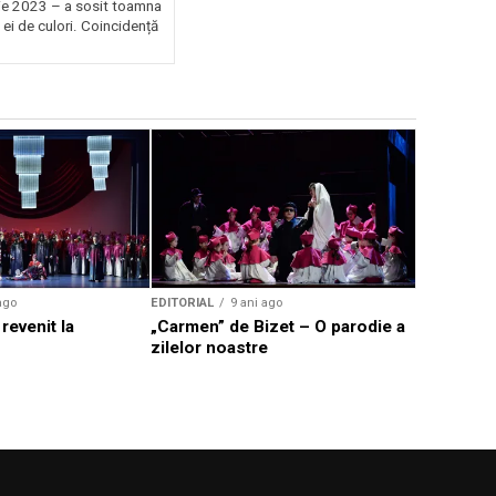
e 2023 – a sosit toamna
 ei de culori. Coincidență
.
EDITORIAL
Noutăți m
Națională
ago
EDITORIAL
9 ani ago
revenit la
„Carmen” de Bizet – O parodie a
zilelor noastre