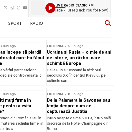
LIVE RADIO CLASIC FM
jade - FUFN (Fuck You for Now)
SPORT
RADIO
Sursă foto: Shutterstock
4 luni ago
EDITORIAL
5 luni ago
an începe să piardă
Ucraina și Rusia – o mie de ani
toratul care l-a făcut
de istorie, un război care
e
schimbă Europa
la vârful parchetelor nu
De la Rusia Kieveană la războiul
decizie controversată, ci
secolului XXI În centrul Kievului, pe
..
colinele care...
6 luni ago
EDITORIAL
8 luni ago
îți muți firma în
De la Palamara la Savonea sau
e pentru a evita
lecția despre cum se
e?
capturează Justiția
renori din România iau în
Într-o noapte de mai 2019, într-o sală
mutarea sediului firmei în
discretă de la Hotel Champagne din
pentru a...
Roma,...