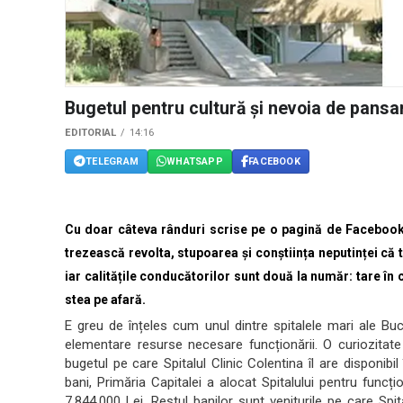
Bugetul pentru cultură și nevoia de pans
EDITORIAL
14:16
TELEGRAM
WHATSAPP
FACEBOOK
Cu doar câteva rânduri scrise pe o pagină de Facebook,
trezească revolta, stupoarea și conștiința neputinței că tr
iar calitățile conducătorilor sunt două la număr: tare în c
stea pe afară.
E greu de înțeles cum unul dintre spitalele mari ale Bucu
elementare resurse necesare funcționării. O curiozitat
bugetul pe care Spitalul Clinic Colentina îl are disponibi
bani, Primăria Capitalei a alocat Spitalului pentru funcțio
7.844.000 Lei. Restul banilor sunt veniturile pe care Sp