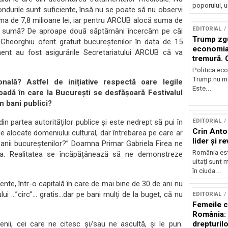
poporului, u
durile sunt suficiente, însă nu se poate să nu observi
uma de 7,8 milioane lei, iar pentru ARCUB alocă suma de
EDITORIAL
ă sumă? De aproape două săptămâni încercăm pe căi
Trump zg
heorghiu oferit gratuit bucureştenilor în data de 15
economia 
nt au fost asigurările Secretariatului ARCUB că va
tremură. 
Politica ec
Trump nu ma
ală? Astfel de inițiative respectă oare legile
Este...
oadă în care la București se desfășoară Festivalul
n bani publici?
EDITORIAL
n partea autorităților publice și este nedrept să pui în
Crin Anto
e alocate domeniului cultural, dar întrebarea pe care ar
lider și r
 banii bucureștenilor?” Doamna Primar Gabriela Firea ne
România este
da. Realitatea se încăpățânează să ne demonstreze
uitați sunt 
în ciuda...
ente, într-o capitală în care de mai bine de 30 de ani nu
lui …”circ”… gratis…dar pe bani mulți de la buget, că nu
EDITORIAL
Femeile c
România: d
drepturilor
i, cei care ne citesc și/sau ne ascultă, și le pun.