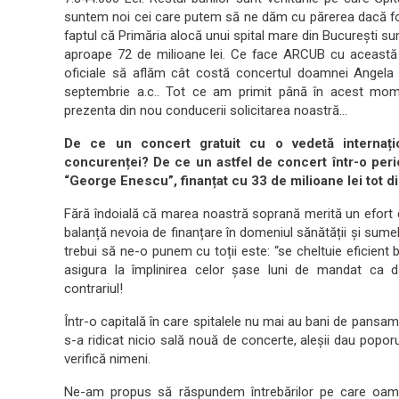
suntem noi cei care putem să ne dăm cu părerea dacă fon
faptul că Primăria alocă unui spital mare din București s
aproape 72 de milioane lei. Ce face ARCUB cu aceast
oficiale să aflăm cât costă concertul doamnei Angela G
septembrie a.c.. Tot ce am primit până în acest mome
prezenta din nou conducerii solicitarea noastră…
De ce un concert gratuit cu o vedetă internațion
concurenței? De ce un astfel de concert într-o peri
“George Enescu”, finanțat cu 33 de milioane lei tot di
Fără îndoială că marea noastră soprană merită un efort di
balanță nevoia de finanțare în domeniul sănătății și sumel
trebui să ne-o punem cu toții este: “se cheltuie eficient
asigura la împlinirea celor șase luni de mandat ca 
contrariul!
Într-o capitală în care spitalele nu mai au bani de pansam
s-a ridicat nicio sală nouă de concerte, aleșii dau poporu
verifică nimeni.
Ne-am propus să răspundem întrebărilor pe care oameni