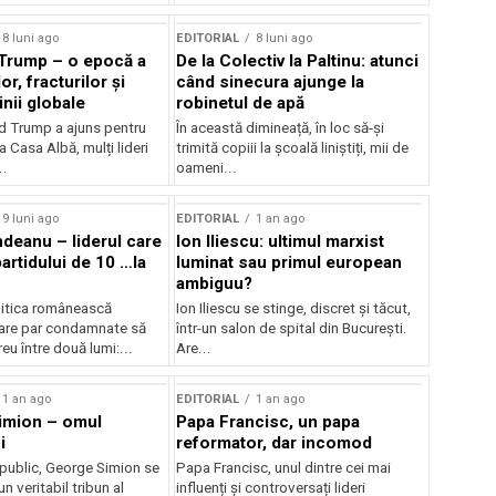
8 luni ago
EDITORIAL
8 luni ago
: Trump – o epocă a
De la Colectiv la Paltinu: atunci
or, fracturilor și
când sinecura ajunge la
inii globale
robinetul de apă
 Trump a ajuns pentru
În această dimineață, în loc să-și
a Casa Albă, mulți lideri
trimită copiii la școală liniștiți, mii de
..
oameni...
9 luni ago
EDITORIAL
1 an ago
ndeanu – liderul care
Ion Iliescu: ultimul marxist
artidului de 10 …la
luminat sau primul european
ambiguu?
olitica românească
Ion Iliescu se stinge, discret și tăcut,
are par condamnate să
într-un salon de spital din București.
eu între două lumi:...
Are...
1 an ago
EDITORIAL
1 an ago
imion – omul
Papa Francisc, un papa
i
reformator, dar incomod
 public, George Simion se
Papa Francisc, unul dintre cei mai
n veritabil tribun al
influenți și controversați lideri