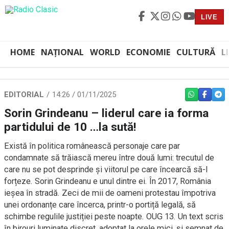
LIVE
HOME
NAȚIONAL
WORLD
ECONOMIE
CULTURĂ
L
EDITORIAL
14:26 / 01/11/2025
WHATSAPP
FACEBO
TEL
Sorin Grindeanu – liderul care ia forma
partidului de 10 …la sută!
Există în politica românească personaje care par
condamnate să trăiască mereu între două lumi: trecutul de
care nu se pot desprinde și viitorul pe care încearcă să-l
forțeze. Sorin Grindeanu e unul dintre ei. În 2017, România
ieșea în stradă. Zeci de mii de oameni protestau împotriva
unei ordonanțe care încerca, printr-o portiță legală, să
schimbe regulile justiției peste noapte. OUG 13. Un text scris
în birouri luminate discret, adoptat la orele mici, și semnat de