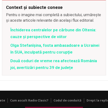
Context și subiecte conexe
Pentru o imagine mai completă a subiectului, urmărește
și aceste articole relevante din același flux editorial.
Închiderea centralelor pe cărbune din Oltenia:
cauze și perspective de viitor
Olga Stefanîşina, fosta ambasadoare a Ucrainei
în SUA, inculpată pentru corupţie
Două coduri de vreme rea afectează România
joi, avertizări pentru 39 de județe
tate
Cum ascult Radio Clasic?
Codul de conduită
Drept la repli