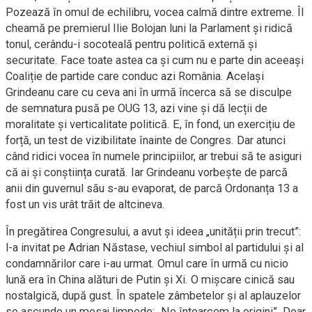
Pozează în omul de echilibru, vocea calmă dintre extreme. Îl
cheamă pe premierul Ilie Bolojan luni la Parlament și ridică
tonul, cerându-i socoteală pentru politică externă și
securitate. Face toate astea ca și cum nu e parte din aceeași
Coaliție de partide care conduc azi România. Același
Grindeanu care cu ceva ani în urmă încerca să se disculpe
de semnatura pusă pe OUG 13, azi vine și dă lecții de
moralitate și verticalitate politică. E, în fond, un exercițiu de
forță, un test de vizibilitate înainte de Congres. Dar atunci
când ridici vocea în numele principiilor, ar trebui să te asiguri
că ai și conștiința curată. Iar Grindeanu vorbește de parcă
anii din guvernul său s-au evaporat, de parcă Ordonanța 13 a
fost un vis urât trăit de altcineva.
În pregătirea Congresului, a avut și ideea „unității prin trecut”:
l-a invitat pe Adrian Năstase, vechiul simbol al partidului și al
condamnărilor care i-au urmat. Omul care în urmă cu nicio
lună era în China alături de Putin și Xi. O mișcare cinică sau
nostalgică, după gust. În spatele zâmbetelor și al aplauzelor
se ascunde un mesaj limpede: „Ne întoarcem la origini”. Doar