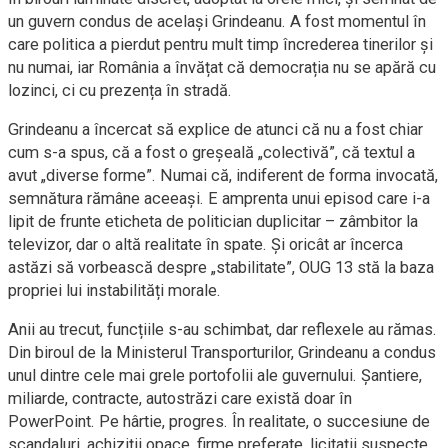
un guvern condus de același Grindeanu. A fost momentul în
care politica a pierdut pentru mult timp încrederea tinerilor și
nu numai, iar România a învățat că democrația nu se apără cu
lozinci, ci cu prezența în stradă.
Grindeanu a încercat să explice de atunci că nu a fost chiar
cum s-a spus, că a fost o greșeală „colectivă”, că textul a
avut „diverse forme”. Numai că, indiferent de forma invocată,
semnătura rămâne aceeași. E amprenta unui episod care i-a
lipit de frunte eticheta de politician duplicitar – zâmbitor la
televizor, dar o altă realitate în spate. Și oricât ar încerca
astăzi să vorbească despre „stabilitate”, OUG 13 stă la baza
propriei lui instabilități morale.
Anii au trecut, funcțiile s-au schimbat, dar reflexele au rămas.
Din biroul de la Ministerul Transporturilor, Grindeanu a condus
unul dintre cele mai grele portofolii ale guvernului. Șantiere,
miliarde, contracte, autostrăzi care există doar în
PowerPoint. Pe hârtie, progres. În realitate, o succesiune de
scandaluri, achiziții opace, firme preferate, licitații suspecte.