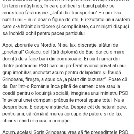
Un teren mlăștinos, în care politicul și banul public se
amestecă fără rușine. „Jaful din Transporturi” – cum l-au
numit unii – nu e doar o figură de stil. E rezultatul unui sistem
care s-a hrănit din tăcere și complicitate, cu miniștri dispuși
să închidă ochii pentru pacea partidului.
Apoi, zborurile cu Nordis. Nisa, lux, discreție, alături de
„prietenul” Ciolacu, cel fără diplomă de Bac, dar cu o mare
dorință de a face bani din comisioane. Ei sunt numai doi
dintre politicienii PSD care au preferat avionul privat al unui
grup imobiliar, anchetat acum pentru delapidare și fraudă.
Grindeanu, firește, a spus că „a plătit din buzunar”. Poate că
da. Dar într-o Românie încă plină de oameni care stau la
coadă pentru o locuință socială, imaginea unui ministru PSD
în avionul unei companii prăbușite moral spune totul. Nu e
despre bani. E despre instincte. Despre cât de natural pare,
pentru unii, să rămână mereu aproape de putere și de lux,
chiar și când miroase a corupție.
Acum, același Sorin Grindeanu vrea să fie președintele PSD.