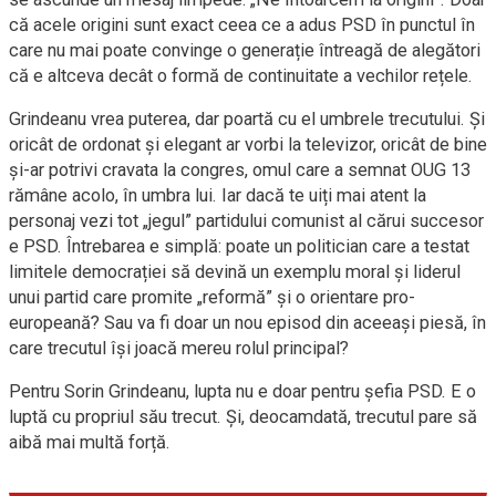
că acele origini sunt exact ceea ce a adus PSD în punctul în
care nu mai poate convinge o generație întreagă de alegători
că e altceva decât o formă de continuitate a vechilor rețele.
Grindeanu vrea puterea, dar poartă cu el umbrele trecutului. Și
oricât de ordonat și elegant ar vorbi la televizor, oricât de bine
și-ar potrivi cravata la congres, omul care a semnat OUG 13
rămâne acolo, în umbra lui. Iar dacă te uiți mai atent la
personaj vezi tot „jegul” partidului comunist al cărui succesor
e PSD. Întrebarea e simplă: poate un politician care a testat
limitele democrației să devină un exemplu moral și liderul
unui partid care promite „reformă” și o orientare pro-
europeană? Sau va fi doar un nou episod din aceeași piesă, în
care trecutul își joacă mereu rolul principal?
Pentru Sorin Grindeanu, lupta nu e doar pentru șefia PSD. E o
luptă cu propriul său trecut. Și, deocamdată, trecutul pare să
aibă mai multă forță.