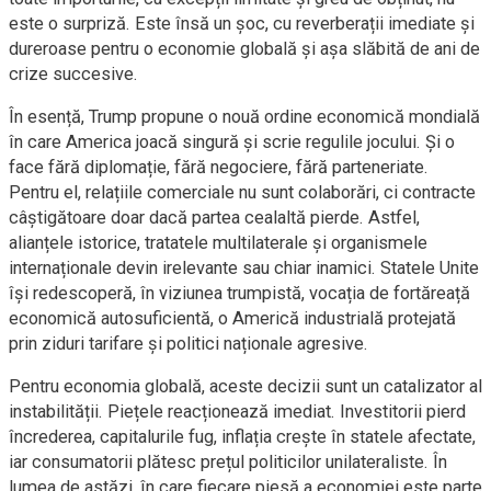
este o surpriză. Este însă un șoc, cu reverberații imediate și
dureroase pentru o economie globală și așa slăbită de ani de
crize succesive.
În esență, Trump propune o nouă ordine economică mondială
în care America joacă singură și scrie regulile jocului. Și o
face fără diplomație, fără negociere, fără parteneriate.
Pentru el, relațiile comerciale nu sunt colaborări, ci contracte
câștigătoare doar dacă partea cealaltă pierde. Astfel,
alianțele istorice, tratatele multilaterale și organismele
internaționale devin irelevante sau chiar inamici. Statele Unite
își redescoperă, în viziunea trumpistă, vocația de fortăreață
economică autosuficientă, o Americă industrială protejată
prin ziduri tarifare și politici naționale agresive.
Pentru economia globală, aceste decizii sunt un catalizator al
instabilității. Piețele reacționează imediat. Investitorii pierd
încrederea, capitalurile fug, inflația crește în statele afectate,
iar consumatorii plătesc prețul politicilor unilateraliste. În
lumea de astăzi, în care fiecare piesă a economiei este parte