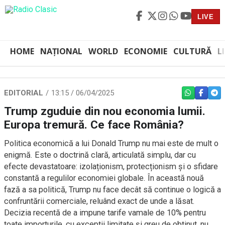
LIVE
HOME
NAȚIONAL
WORLD
ECONOMIE
CULTURĂ
L
EDITORIAL
13:15 / 06/04/2025
WHATSAPP
FACEBO
TEL
Trump zguduie din nou economia lumii.
Europa tremură. Ce face România?
Politica economică a lui Donald Trump nu mai este de mult o
enigmă. Este o doctrină clară, articulată simplu, dar cu
efecte devastatoare: izolaționism, protecționism și o sfidare
constantă a regulilor economiei globale. În această nouă
fază a sa politică, Trump nu face decât să continue o logică a
confruntării comerciale, reluând exact de unde a lăsat.
Decizia recentă de a impune tarife vamale de 10% pentru
toate importurile, cu excepții limitate și greu de obținut, nu