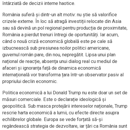
întârziată de decizii interne haotice.
România suferă și dintr-un alt motiv: nu știe să valorifice
crizele externe. În loc să atragă investiții relocate din Asia
sau să devină un pol regional pentru producția de proximitate,
România a pierdut trenuri întregi de oportunități. Iar acum,
când o nouă criză economică globală este pe cale să
izbucnească sub presiunea noilor politici americane,
guvernul român pare, din nou, nepregătit. Lipsa unui plan
național de reacție, absența unui dialog real cu mediul de
afaceri și ignoranța față de dinamica economică
internațională vor transforma țara într-un observator pasiv al
propriului declin economic.
Politica economică a lui Donald Trump nu este doar un set de
măsuri comerciale. Este o declarație ideologică și
geopolitică. Sub masca protejării intereselor naționale, Trump
rescrie harta economică a lumii, cu efecte directe asupra
echilibrelor globale. Europa se vede forțată să-și
regândească strategia de dezvoltare, iar țări ca România sunt