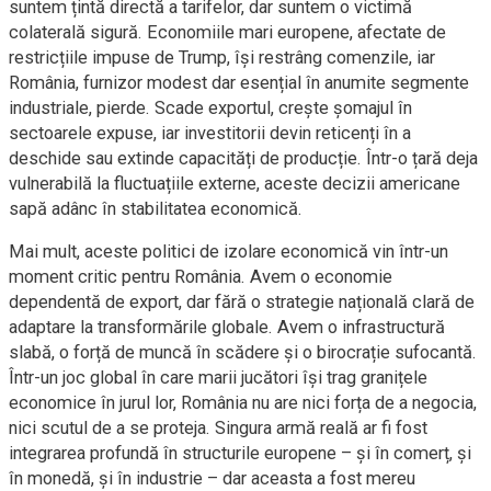
suntem țintă directă a tarifelor, dar suntem o victimă
colaterală sigură. Economiile mari europene, afectate de
restricțiile impuse de Trump, își restrâng comenzile, iar
România, furnizor modest dar esențial în anumite segmente
industriale, pierde. Scade exportul, crește șomajul în
sectoarele expuse, iar investitorii devin reticenți în a
deschide sau extinde capacități de producție. Într-o țară deja
vulnerabilă la fluctuațiile externe, aceste decizii americane
sapă adânc în stabilitatea economică.
Mai mult, aceste politici de izolare economică vin într-un
moment critic pentru România. Avem o economie
dependentă de export, dar fără o strategie națională clară de
adaptare la transformările globale. Avem o infrastructură
slabă, o forță de muncă în scădere și o birocrație sufocantă.
Într-un joc global în care marii jucători își trag granițele
economice în jurul lor, România nu are nici forța de a negocia,
nici scutul de a se proteja. Singura armă reală ar fi fost
integrarea profundă în structurile europene – și în comerț, și
în monedă, și în industrie – dar aceasta a fost mereu