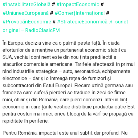
#InstabilitateGlobală
#
#ImpactEconomic
#
#UniuneaEuropeană
#
#ComerțInternațional
#
#ProvocăriEconomie
#
#StrategieEconomică
♬ sunet
original – RadioClasicFM
În Europa, decizia vine ca o palmă peste față. În ciuda
eforturilor de a menține un parteneriat economic stabil cu
SUA, vechiul continent este din nou ținta predilectă a
atacurilor comerciale americane. Tarifele afectează în primul
rând industriile strategice – auto, aeronautică, echipamente
electronice – dar și o întreagă rețea de furnizori și
subcontractori din Estul Europei. Fiecare uzină germană sau
franceză care suferă pierderi se traduce în zeci de firme
mici, chiar și din România, care pierd comenzi. Într-un lanț
economic în care țările vestice distribuie producția către Est
pentru costuri mai mici, orice blocaj de la vârf se propagă cu
rapiditate în periferie.
Pentru România, impactul este unul subtil, dar profund. Nu