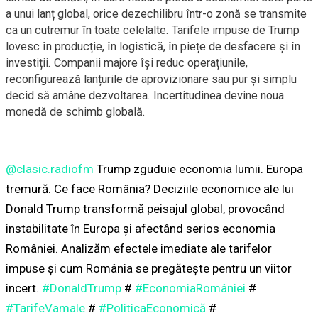
a unui lanț global, orice dezechilibru într-o zonă se transmite
ca un cutremur în toate celelalte. Tarifele impuse de Trump
lovesc în producție, în logistică, în piețe de desfacere și în
investiții. Companii majore își reduc operațiunile,
reconfigurează lanțurile de aprovizionare sau pur și simplu
decid să amâne dezvoltarea. Incertitudinea devine noua
monedă de schimb globală.
@clasic.radiofm
Trump zguduie economia lumii. Europa
tremură. Ce face România? Deciziile economice ale lui
Donald Trump transformă peisajul global, provocând
instabilitate în Europa și afectând serios economia
României. Analizăm efectele imediate ale tarifelor
impuse și cum România se pregătește pentru un viitor
incert.
#DonaldTrump
#
#EconomiaRomâniei
#
#TarifeVamale
#
#PoliticaEconomică
#