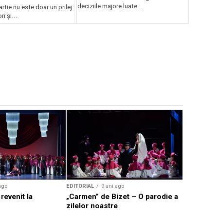
ui
deciziile majore luate...
rtie nu este doar un prilej
ri și...
EDITORIAL
Noutăți m
Națională
ago
EDITORIAL
9 ani ago
revenit la
„Carmen” de Bizet – O parodie a
zilelor noastre