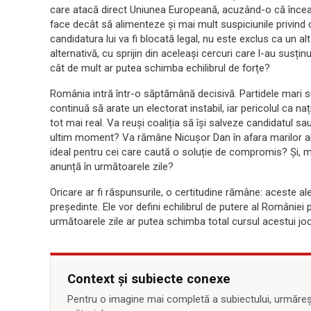
care atacă direct Uniunea Europeană, acuzând-o că încea
face decât să alimenteze și mai mult suspiciunile privind c
candidatura lui va fi blocată legal, nu este exclus ca un a
alternativă, cu sprijin din aceleași cercuri care l-au susțin
cât de mult ar putea schimba echilibrul de forțe?
România intră într-o săptămână decisivă. Partidele mari su
continuă să arate un electorat instabil, iar pericolul ca na
tot mai real. Va reuși coaliția să își salveze candidatul 
ultim moment? Va rămâne Nicușor Dan în afara marilor alia
ideal pentru cei care caută o soluție de compromis? Și, ma
anunță în următoarele zile?
Oricare ar fi răspunsurile, o certitudine rămâne: aceste al
președinte. Ele vor defini echilibrul de putere al României
următoarele zile ar putea schimba total cursul acestui joc
Context și subiecte conexe
Pentru o imagine mai completă a subiectului, urmărește