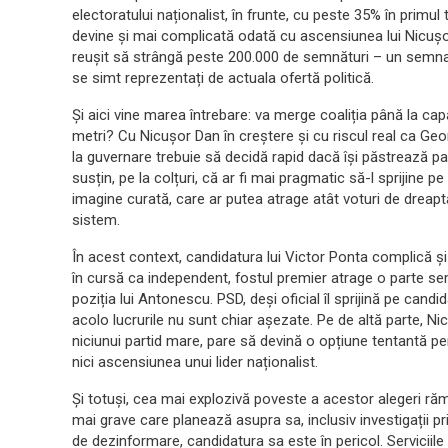
electoratului naționalist, în frunte, cu peste 35% în primul
devine și mai complicată odată cu ascensiunea lui Nicușo
reușit să strângă peste 200.000 de semnături – un semnal
se simt reprezentați de actuala ofertă politică.
Și aici vine marea întrebare: va merge coaliția până la c
metri? Cu Nicușor Dan în creștere și cu riscul real ca George
la guvernare trebuie să decidă rapid dacă își păstrează pariu
susțin, pe la colțuri, că ar fi mai pragmatic să-l sprijine p
imagine curată, care ar putea atrage atât voturi de dreapta,
sistem.
În acest context, candidatura lui Victor Ponta complică și
în cursă ca independent, fostul premier atrage o parte sem
poziția lui Antonescu. PSD, deși oficial îl sprijină pe candid
acolo lucrurile nu sunt chiar așezate. Pe de altă parte, Nic
niciunui partid mare, pare să devină o opțiune tentantă pent
nici ascensiunea unui lider naționalist.
Și totuși, cea mai explozivă poveste a acestor alegeri ră
mai grave care planează asupra sa, inclusiv investigații pri
de dezinformare, candidatura sa este în pericol. Serviciile