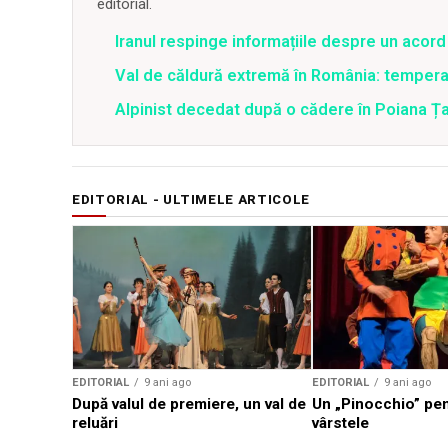
editorial.
Iranul respinge informațiile despre un aco
Val de căldură extremă în România: temperat
Alpinist decedat după o cădere în Poiana Țapu
EDITORIAL - ULTIMELE ARTICOLE
EDITORIAL
9 ani ago
EDITORIAL
9 ani ago
După valul de premiere, un val de
Un „Pinocchio” pen
reluări
vârstele