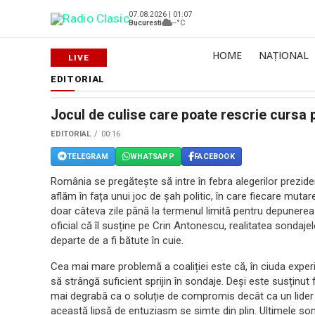
07.08.2026 | 01:07
Bucuresti
--°C
HOME
NAȚIONAL
EDITORIAL
Jocul de culise care poate rescrie cursa 
EDITORIAL
00:16
TELEGRAM
WHATSAPP
FACEBOOK
România se pregătește să intre în febra alegerilor preziden
aflăm în fața unui joc de șah politic, în care fiecare muta
doar câteva zile până la termenul limită pentru depunerea 
oficial că îl susține pe Crin Antonescu, realitatea sondajel
departe de a fi bătute în cuie.
Cea mai mare problemă a coaliției este că, în ciuda experi
să strângă suficient sprijin în sondaje. Deși este susținut
mai degrabă ca o soluție de compromis decât ca un lider 
această lipsă de entuziasm se simte din plin. Ultimele son