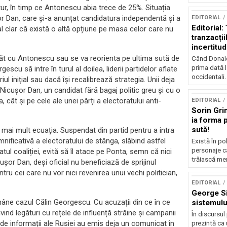
 tur, în timp ce Antonescu abia trece de 25%. Situația
r Dan, care și-a anunțat candidatura independentă și a
EDITORIAL
Editorial
 clar că există o altă opțiune pe masa celor care nu
tranzacțiil
incertitud
apăt cu Antonescu sau se va reorienta pe ultima sută de
Când Donald
prima dată l
scu să intre în turul al doilea, liderii partidelor aflate
occidentali.
l inițial sau dacă își recalibrează strategia. Unii deja
e Nicușor Dan, un candidat fără bagaj politic greu și cu o
 cât și pe cele ale unei părți a electoratului anti-
EDITORIAL
Sorin Gri
ia forma p
sută!
 mai mult ecuația. Suspendat din partid pentru a intra
nificativă a electoratului de stânga, slăbind astfel
Există în p
personaje c
atul coaliției, evită să îl atace pe Ponta, semn că nici
trăiască mer
ușor Dan, deși oficial nu beneficiază de sprijinul
ru cei care nu vor nici revenirea unui vechi politician,
EDITORIAL
George S
mâne cazul Călin Georgescu. Cu acuzații din ce în ce
sistemulu
vind legături cu rețele de influență străine și campanii
În discursul
 de informații ale Rusiei au emis deja un comunicat în
prezintă ca u