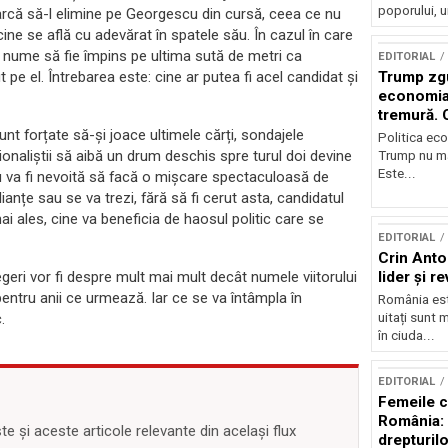
poporului, u
rcă să-l elimine pe Georgescu din cursă, ceea ce nu
ine se află cu adevărat în spatele său. În cazul în care
lt nume să fie împins pe ultima sută de metri ca
EDITORIAL
ut pe el. Întrebarea este: cine ar putea fi acel candidat și
Trump zg
economia 
tremură. 
nt forțate să-și joace ultimele cărți, sondajele
Politica ec
ționaliștii să aibă un drum deschis spre turul doi devine
Trump nu ma
Este...
sau va fi nevoită să facă o mișcare spectaculoasă de
nțe sau se va trezi, fără să fi cerut asta, candidatul
i ales, cine va beneficia de haosul politic care se
EDITORIAL
Crin Anto
egeri vor fi despre mult mai mult decât numele viitorului
lider și r
 pentru anii ce urmează. Iar ce se va întâmpla în
România este
.
uitați sunt 
în ciuda...
EDITORIAL
Femeile c
România: d
 și aceste articole relevante din același flux
drepturilor