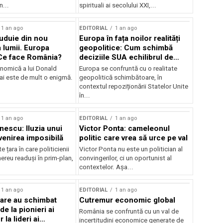
n...
spirituali ai secolului XXI,...
1 an ago
EDITORIAL
1 an ago
uduie din nou
Europa în fața noilor realități
lumii. Europa
geopolitice: Cum schimbă
Ce face România?
deciziile SUA echilibrul de
putere
onomică a lui Donald
Europa se confruntă cu o realitate
i este de mult o enigmă.
geopolitică schimbătoare, în
contextul repoziționării Statelor Unite
în...
1 an ago
EDITORIAL
1 an ago
nescu: Iluzia unui
Victor Ponta: cameleonul
evenirea imposibilă
politic care vrea să urce pe val
 țara în care politicienii
Victor Ponta nu este un politician al
mereu readuși în prim-plan,
convingerilor, ci un oportunist al
contextelor. Așa...
1 an ago
EDITORIAL
1 an ago
are au schimbat
Cutremur economic global
e la pionieri ai
România se confruntă cu un val de
 la lideri ai
incertitudini economice generate de