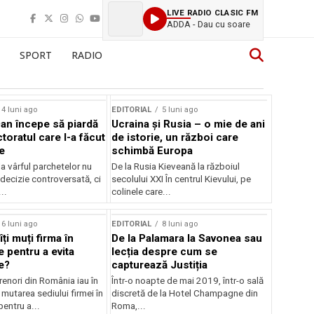
LIVE RADIO CLASIC FM
ADDA - Dau cu soare
SPORT
RADIO
Sursă foto: Shutterstock
4 luni ago
EDITORIAL
5 luni ago
an începe să piardă
Ucraina și Rusia – o mie de ani
toratul care l-a făcut
de istorie, un război care
e
schimbă Europa
la vârful parchetelor nu
De la Rusia Kieveană la războiul
decizie controversată, ci
secolului XXI În centrul Kievului, pe
..
colinele care...
6 luni ago
EDITORIAL
8 luni ago
îți muți firma în
De la Palamara la Savonea sau
e pentru a evita
lecția despre cum se
e?
capturează Justiția
renori din România iau în
Într-o noapte de mai 2019, într-o sală
mutarea sediului firmei în
discretă de la Hotel Champagne din
pentru a...
Roma,...