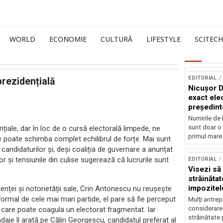
WORLD
ECONOMIE
CULTURĂ
LIFESTYLE
SCITECH
EDITORIAL
prezidențială
Nicușor D
exact elec
președint
Numirile de 
sunt doar o 
țiale, dar în loc de o cursă electorală limpede, ne
primul mare.
re poate schimba complet echilibrul de forțe. Mai sunt
candidaturilor și, deși coaliția de guvernare a anunțat
or și tensiunile din culise sugerează că lucrurile sunt
EDITORIAL
Visezi să 
străinătat
impozitel
enței și notorietății sale, Crin Antonescu nu reușește
 formal de cele mai mari partide, el pare să fie perceput
Mulți antrep
considerare 
care poate coagula un electorat fragmentat. Iar
străinătate 
daje îl arată pe Călin Georgescu, candidatul preferat al