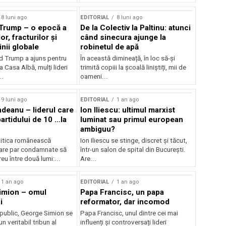
8 luni ago
EDITORIAL
8 luni ago
: Trump – o epocă a
De la Colectiv la Paltinu: atunci
or, fracturilor și
când sinecura ajunge la
inii globale
robinetul de apă
 Trump a ajuns pentru
În această dimineață, în loc să-și
a Casa Albă, mulți lideri
trimită copiii la școală liniștiți, mii de
..
oameni...
9 luni ago
EDITORIAL
1 an ago
ndeanu – liderul care
Ion Iliescu: ultimul marxist
artidului de 10 …la
luminat sau primul european
ambiguu?
olitica românească
Ion Iliescu se stinge, discret și tăcut,
are par condamnate să
într-un salon de spital din București.
eu între două lumi:...
Are...
1 an ago
EDITORIAL
1 an ago
imion – omul
Papa Francisc, un papa
i
reformator, dar incomod
 public, George Simion se
Papa Francisc, unul dintre cei mai
n veritabil tribun al
influenți și controversați lideri