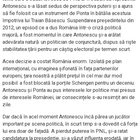
Antonescu s-a lăsat sedus de perspectiva puterii și a ajuns
să fie folosit ca un instrument de Ponta în bătălia acestuia
împotriva lui Traian Băsescu. Suspendarea președintelui din
2012, un episod ce a dus România într-o criză politică
majoră, a fost momentul în care Antonescu și-a arătat
adevărata natură: un politician de conjunctură, dispus să riște
stabilitatea țării pentru un câștig electoral pe termen scurt.
Acea decizie a costat România enorm. Izolată pe plan
internațional, cu imaginea șifonată în fața partenerilor
europeni, țara noastră a plătit prețul în cel mai dur mod
posibil: a fost blocată la porțile Schengen pentru un deceniu.
Antonescu și Ponta au pus interesele lor politice mai presus
de interesele României, iar consecințele s-au resimțit ani de
zile.
Dar dacă în acel moment Antonescu încă părea un jucător
important pe scena politică, în scurt timp s-a dovedit că forța
lui era doar de fațadă. A pierdut puterea în PNL, și-a ratat
candidatura la președinție, și-a văzut influența erodată, iar în