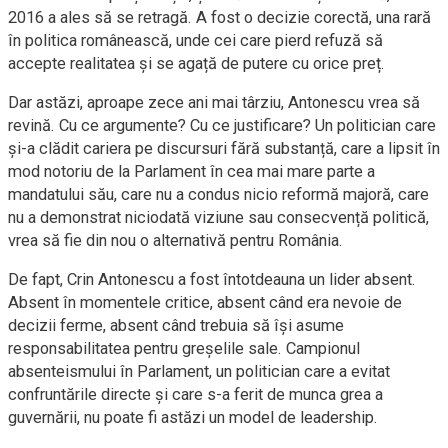
2016 a ales să se retragă. A fost o decizie corectă, una rară
în politica românească, unde cei care pierd refuză să
accepte realitatea și se agață de putere cu orice preț.
Dar astăzi, aproape zece ani mai târziu, Antonescu vrea să
revină. Cu ce argumente? Cu ce justificare? Un politician care
și-a clădit cariera pe discursuri fără substanță, care a lipsit în
mod notoriu de la Parlament în cea mai mare parte a
mandatului său, care nu a condus nicio reformă majoră, care
nu a demonstrat niciodată viziune sau consecvență politică,
vrea să fie din nou o alternativă pentru România.
De fapt, Crin Antonescu a fost întotdeauna un lider absent.
Absent în momentele critice, absent când era nevoie de
decizii ferme, absent când trebuia să își asume
responsabilitatea pentru greșelile sale. Campionul
absenteismului în Parlament, un politician care a evitat
confruntările directe și care s-a ferit de munca grea a
guvernării, nu poate fi astăzi un model de leadership.