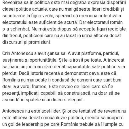
Revenirea sa în politică este mai degrabă expresia disperării
clasei politice actuale, care nu mai găsește lideri credibili și
se întoarce la figuri vechi, sperând că memoria colectivă a
electoratului este suficient de scurtă. Dar electoratul român
s-a schimbat. Nu mai este dispus să accepte figuri reciclate
din trecut, politicieni care nu au lăsat în urmă altceva decât
discursuri și promisiuni.
Crin Antonescu a avut șansa sa. A avut platforma, partidul,
susținerea și oportunitățile. Și le-a irosit pe toate. A încercat
să joace un joc mai mare decât capacitățile sale politice și a
pierdut. Dacă istoria recentă a demonstrat ceva, este că
România nu mai poate fi condusă de oameni care sunt buni
doar la a vorbi frumos. Este nevoie de lideri care să fie
prezenți, implicați, capabili să construiască, nu doar să se
ascundă în spatele unui discurs elegant.
Antonescu nu este acel lider. Și orice tentativă de revenire nu
este altceva decât o nouă iluzie politică, menită să acopere
un gol de leadership pe care România trebuie să îl umple cu