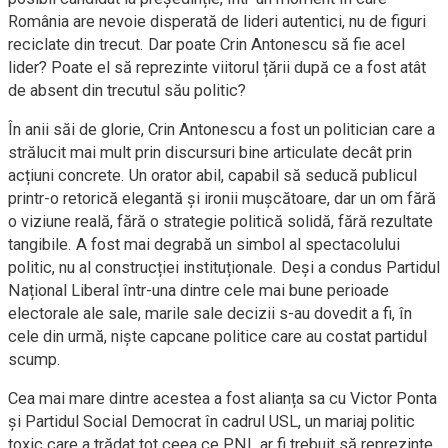
România are nevoie disperată de lideri autentici, nu de figuri
reciclate din trecut. Dar poate Crin Antonescu să fie acel
lider? Poate el să reprezinte viitorul țării după ce a fost atât
de absent din trecutul său politic?
În anii săi de glorie, Crin Antonescu a fost un politician care a
strălucit mai mult prin discursuri bine articulate decât prin
acțiuni concrete. Un orator abil, capabil să seducă publicul
printr-o retorică elegantă și ironii mușcătoare, dar un om fără
o viziune reală, fără o strategie politică solidă, fără rezultate
tangibile. A fost mai degrabă un simbol al spectacolului
politic, nu al construcției instituționale. Deși a condus Partidul
Național Liberal într-una dintre cele mai bune perioade
electorale ale sale, marile sale decizii s-au dovedit a fi, în
cele din urmă, niște capcane politice care au costat partidul
scump.
Cea mai mare dintre acestea a fost alianța sa cu Victor Ponta
și Partidul Social Democrat în cadrul USL, un mariaj politic
toxic care a trădat tot ceea ce PNL ar fi trebuit să reprezinte.