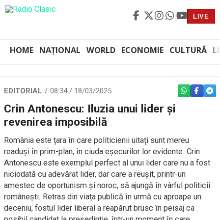
LIVE
HOME
NAȚIONAL
WORLD
ECONOMIE
CULTURĂ
L
EDITORIAL
08:34 / 18/03/2025
WHATSAPP
FACEBO
TEL
Crin Antonescu: Iluzia unui lider și
revenirea imposibilă
România este țara în care politicienii uitați sunt mereu
readuși în prim-plan, în ciuda eșecurilor lor evidente. Crin
Antonescu este exemplul perfect al unui lider care nu a fost
niciodată cu adevărat lider, dar care a reușit, printr-un
amestec de oportunism și noroc, să ajungă în vârful politicii
românești. Retras din viața publică în urmă cu aproape un
deceniu, fostul lider liberal a reapărut brusc în peisaj ca
posibil candidat la președinție, într-un moment în care