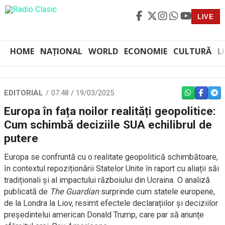
LIVE
HOME
NAȚIONAL
WORLD
ECONOMIE
CULTURĂ
L
EDITORIAL
07:48 / 19/03/2025
WHATSAPP
FACEBO
TEL
Europa în fața noilor realități geopolitice:
Cum schimbă deciziile SUA echilibrul de
putere
Europa se confruntă cu o realitate geopolitică schimbătoare,
în contextul repoziționării Statelor Unite în raport cu aliații săi
tradiționali și al impactului războiului din Ucraina. O analiză
publicată de
The Guardian
surprinde cum statele europene,
de la Londra la Liov, resimt efectele declarațiilor și deciziilor
președintelui american Donald Trump, care par să anunțe