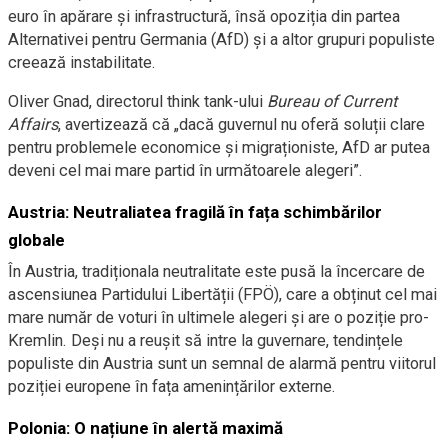
euro în apărare și infrastructură, însă opoziția din partea
Alternativei pentru Germania (AfD) și a altor grupuri populiste
creează instabilitate.
Oliver Gnad, directorul think tank-ului
Bureau of Current
Affairs
, avertizează că „dacă guvernul nu oferă soluții clare
pentru problemele economice și migraționiste, AfD ar putea
deveni cel mai mare partid în următoarele alegeri”.
Austria: Neutraliatea fragilă în fața schimbărilor
globale
În Austria, tradiționala neutralitate este pusă la încercare de
ascensiunea Partidului Libertății (FPÖ), care a obținut cel mai
mare număr de voturi în ultimele alegeri și are o poziție pro-
Kremlin. Deși nu a reușit să intre la guvernare, tendințele
populiste din Austria sunt un semnal de alarmă pentru viitorul
poziției europene în fața amenințărilor externe.
Polonia: O națiune în alertă maximă