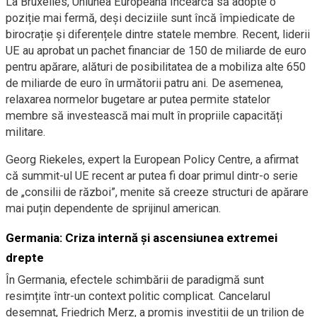
La Bruxelles, Uniunea Europeană încearcă să adopte o
poziție mai fermă, deși deciziile sunt încă împiedicate de
birocrație și diferențele dintre statele membre. Recent, liderii
UE au aprobat un pachet financiar de 150 de miliarde de euro
pentru apărare, alături de posibilitatea de a mobiliza alte 650
de miliarde de euro în următorii patru ani. De asemenea,
relaxarea normelor bugetare ar putea permite statelor
membre să investească mai mult în propriile capacități
militare.
Georg Riekeles, expert la European Policy Centre, a afirmat
că summit-ul UE recent ar putea fi doar primul dintr-o serie
de „consilii de război”, menite să creeze structuri de apărare
mai puțin dependente de sprijinul american.
Germania: Criza internă și ascensiunea extremei
drepte
În Germania, efectele schimbării de paradigmă sunt
resimțite într-un context politic complicat. Cancelarul
desemnat, Friedrich Merz, a promis investiții de un trilion de