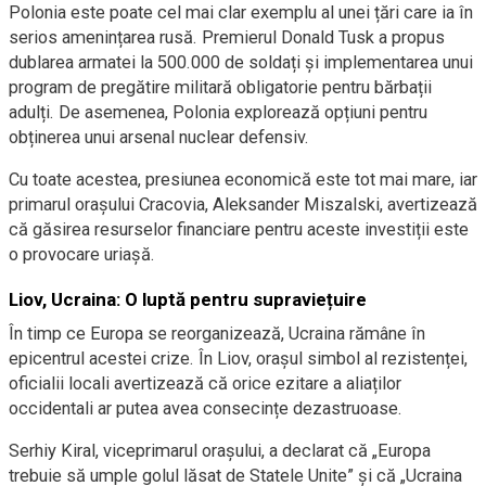
Polonia este poate cel mai clar exemplu al unei țări care ia în
serios amenințarea rusă. Premierul Donald Tusk a propus
dublarea armatei la 500.000 de soldați și implementarea unui
program de pregătire militară obligatorie pentru bărbații
adulți. De asemenea, Polonia explorează opțiuni pentru
obținerea unui arsenal nuclear defensiv.
Cu toate acestea, presiunea economică este tot mai mare, iar
primarul orașului Cracovia, Aleksander Miszalski, avertizează
că găsirea resurselor financiare pentru aceste investiții este
o provocare uriașă.
Liov, Ucraina: O luptă pentru supraviețuire
În timp ce Europa se reorganizează, Ucraina rămâne în
epicentrul acestei crize. În Liov, orașul simbol al rezistenței,
oficialii locali avertizează că orice ezitare a aliaților
occidentali ar putea avea consecințe dezastruoase.
Serhiy Kiral, viceprimarul orașului, a declarat că „Europa
trebuie să umple golul lăsat de Statele Unite” și că „Ucraina