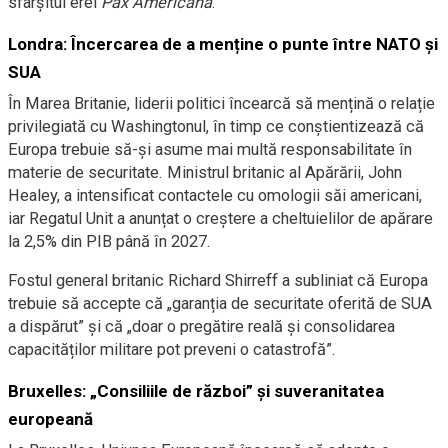
sfârșitul erei
Pax Americana
.
Londra: Încercarea de a menține o punte între NATO și
SUA
În Marea Britanie, liderii politici încearcă să mențină o relație
privilegiată cu Washingtonul, în timp ce conștientizează că
Europa trebuie să-și asume mai multă responsabilitate în
materie de securitate. Ministrul britanic al Apărării, John
Healey, a intensificat contactele cu omologii săi americani,
iar Regatul Unit a anunțat o creștere a cheltuielilor de apărare
la 2,5% din PIB până în 2027.
Fostul general britanic Richard Shirreff a subliniat că Europa
trebuie să accepte că „garanția de securitate oferită de SUA
a dispărut” și că „doar o pregătire reală și consolidarea
capacităților militare pot preveni o catastrofă”.
Bruxelles: „Consiliile de război” și suveranitatea
europeană