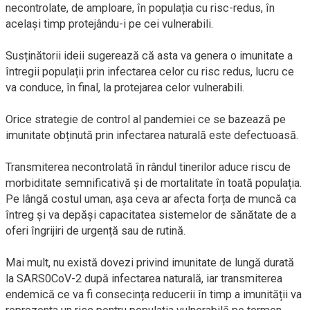
necontrolate, de amploare, în populația cu risc-redus, în
același timp protejându-i pe cei vulnerabili.
Susținătorii ideii sugerează că asta va genera o imunitate a
întregii populații prin infectarea celor cu risc redus, lucru ce
va conduce, în final, la protejarea celor vulnerabili.
Orice strategie de control al pandemiei ce se bazează pe
imunitate obținută prin infectarea naturală este defectuoasă.
Transmiterea necontrolată în rândul tinerilor aduce riscu de
morbiditate semnificativă și de mortalitate în toată populația.
Pe lângă costul uman, așa ceva ar afecta forța de muncă ca
întreg și va depăși capacitatea sistemelor de sănătate de a
oferi îngrijiri de urgență sau de rutină.
Mai mult, nu există dovezi privind imunitate de lungă durată
la SARS0CoV-2 după infectarea naturală, iar transmiterea
endemică ce va fi consecința reducerii în timp a imunității va