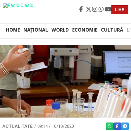
LIVE
HOME
NAȚIONAL
WORLD
ECONOMIE
CULTURĂ
L
ACTUALITATE
09:14 / 16/10/2020
WHATSAPP
FACEBO
TEL