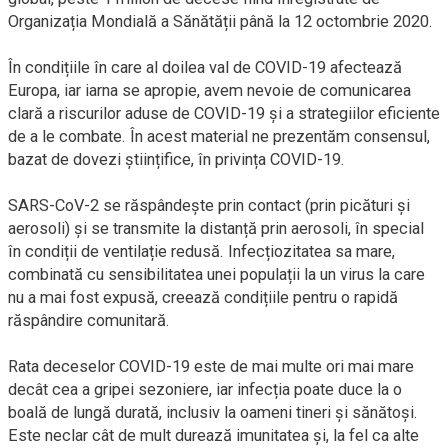
Organizația Mondială a Sănătății până la 12 octombrie 2020.
În condițiile în care al doilea val de COVID-19 afectează
Europa, iar iarna se apropie, avem nevoie de comunicarea
clară a riscurilor aduse de COVID-19 și a strategiilor eficiente
de a le combate. În acest material ne prezentăm consensul,
bazat de dovezi științifice, în privința COVID-19.
SARS-CoV-2 se răspândește prin contact (prin picături și
aerosoli) și se transmite la distanță prin aerosoli, în special
în condiții de ventilație redusă. Infecțiozitatea sa mare,
combinată cu sensibilitatea unei populații la un virus la care
nu a mai fost expusă, creează condițiile pentru o rapidă
răspândire comunitară.
Rata deceselor COVID-19 este de mai multe ori mai mare
decât cea a gripei sezoniere, iar infecția poate duce la o
boală de lungă durată, inclusiv la oameni tineri și sănătoși.
Este neclar cât de mult durează imunitatea și, la fel ca alte