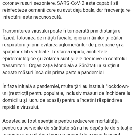
coronavirusuri sezoniere, SARS-CoV-2 este capabil să
reinfecteze oamenii care au avut deja boala, dar frecvența re-
infectării este necunoscută.
Transmiterea virusului poate fi temperată prin distanțare
fizică, folosirea de măști faciale, igiena mâinilor și căilor
respiratorii și prin evitarea aglomerărilor de persoane și a
spațiilor slab ventilate. Testarea rapidă, anchetele
epidemiologice și izolarea sunt și ele decisive în controlul
transmiterii. Organizația Mondială a Sănătății a susținut
aceste măsuri încă din prima parte a pandemiei.
În faza inițială a pandemiei, multe țări au instituit ”lockdown-
uri (restricții pentru populație, inclusiv măsuri de închidere la
domiciliu și lucru de acasă) pentru a încetini răspândirea
rapidă a virusului.
Acestea au fost esențiale pentru reducerea mortalității,
pentru ca serviciile de sănătate să nu fie depășite de situație
și pentru a se câștiga timp cu scopul de a pune la punct