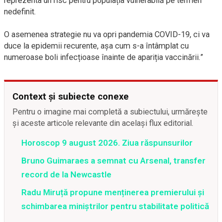
reprezenta un risc pentru populația vulnerabilă pe termen
nedefinit.
O asemenea strategie nu va opri pandemia COVID-19, ci va
duce la epidemii recurente, așa cum s-a întâmplat cu
numeroase boli infecțioase înainte de apariția vaccinării.”
Context și subiecte conexe
Pentru o imagine mai completă a subiectului, urmărește
și aceste articole relevante din același flux editorial.
Horoscop 9 august 2026. Ziua răspunsurilor
Bruno Guimaraes a semnat cu Arsenal, transfer
record de la Newcastle
Radu Miruță propune menținerea premierului și
schimbarea miniștrilor pentru stabilitate politică