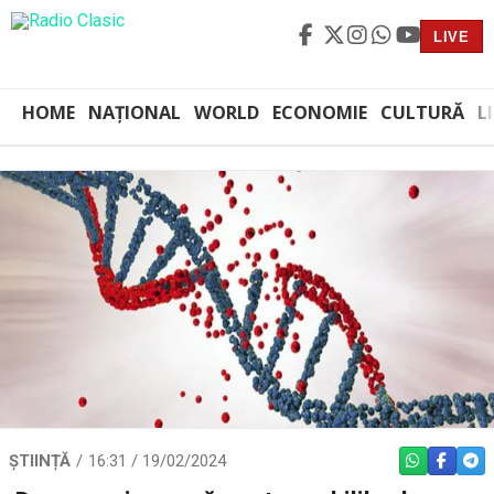
LIVE
HOME
NAȚIONAL
WORLD
ECONOMIE
CULTURĂ
L
ȘTIINȚĂ
16:31 / 19/02/2024
WHATSAPP
FACEBO
TEL