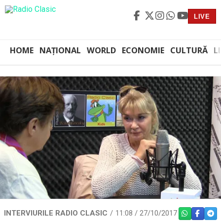
LIVE
HOME
NAȚIONAL
WORLD
ECONOMIE
CULTURĂ
L
INTERVIURILE RADIO CLASIC
11:08 / 27/10/2017
WHATSAPP
FACEBO
TEL