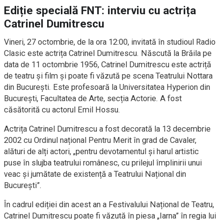
Ediție specială FNT: interviu cu actrița
Catrinel Dumitrescu
Vineri, 27 octombrie, de la ora 12:00, invitată în studioul Radio
Clasic este actrița Catrinel Dumitrescu. Născută la Brăila pe
data de 11 octombrie 1956, Catrinel Dumitrescu este actriță
de teatru și film și poate fi văzută pe scena Teatrului Nottara
din București. Este profesoară la Universitatea Hyperion din
București, Facultatea de Arte, secția Actorie. A fost
căsătorită cu actorul Emil Hossu.
Actrița Catrinel Dumitrescu a fost decorată la 13 decembrie
2002 cu Ordinul național Pentru Merit în grad de Cavaler,
alături de alți actori, „pentru devotamentul și harul artistic
puse în slujba teatrului românesc, cu prilejul împlinirii unui
veac și jumătate de existență a Teatrului Național din
București”.
În cadrul ediției din acest an a Festivalului Național de Teatru,
Catrinel Dumitrescu poate fi văzută în piesa „Iarna” în regia lui