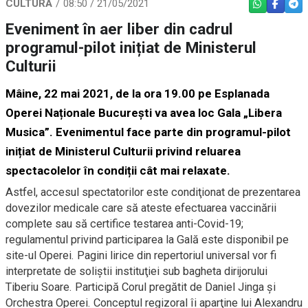
CULTURĂ
08:50 / 21/05/2021
WHATSAPP
FACEBO
TEL
Eveniment în aer liber din cadrul
programul-pilot inițiat de Ministerul
Culturii
Mâine, 22 mai 2021, de la ora 19.00 pe Esplanada
Operei Naționale București va avea loc Gala „Libera
Musica”. Evenimentul face parte din programul-pilot
inițiat de Ministerul Culturii privind reluarea
spectacolelor în condiții cât mai relaxate.
Astfel, accesul spectatorilor este condiţionat de prezentarea
dovezilor medicale care să ateste efectuarea vaccinării
complete sau să certifice testarea anti-Covid-19;
regulamentul privind participarea la Gală este disponibil pe
site-ul Operei. Pagini lirice din repertoriul universal vor fi
interpretate de soliştii instituţiei sub bagheta dirijorului
Tiberiu Soare. Participă Corul pregătit de Daniel Jinga şi
Orchestra Operei. Conceptul regizoral îi aparţine lui Alexandru