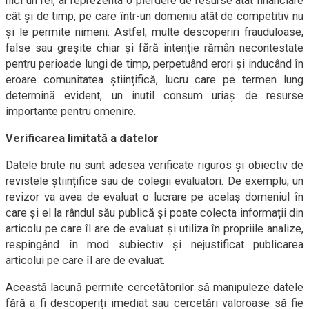
nici un fel, ar reprezenta o pierdere de resurse atât financiare
cât și de timp, pe care într-un domeniu atât de competitiv nu
și le permite nimeni. Astfel, multe descoperiri frauduloase,
false sau greșite chiar și fără intenție rămân necontestate
pentru perioade lungi de timp, perpetuând erori și inducând în
eroare comunitatea științifică, lucru care pe termen lung
determină evident, un inutil consum uriaș de resurse
importante pentru omenire.
Verificarea limitată a datelor
Datele brute nu sunt adesea verificate riguros și obiectiv de
revistele științifice sau de colegii evaluatori. De exemplu, un
revizor va avea de evaluat o lucrare pe acelaș domeniul în
care și el la rândul său publică și poate colecta informații din
articolu pe care îl are de evaluat și utiliza în propriile analize,
respingând în mod subiectiv și nejustificat publicarea
articolui pe care îl are de evaluat.
Această lacună permite cercetătorilor să manipuleze datele
fără a fi descoperiți imediat sau cercetări valoroase să fie