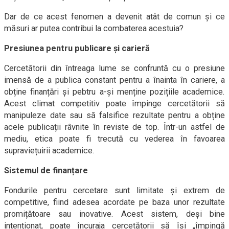
Dar de ce acest fenomen a devenit atât de comun și ce
măsuri ar putea contribui la combaterea acestuia?
Presiunea pentru publicare și carieră
Cercetătorii din întreaga lume se confruntă cu o presiune
imensă de a publica constant pentru a înainta în cariere, a
obține finanțări și pebtru a-și menține pozițiile academice.
Acest climat competitiv poate împinge cercetătorii să
manipuleze date sau să falsifice rezultate pentru a obține
acele publicații râvnite în reviste de top. Într-un astfel de
mediu, etica poate fi trecută cu vederea în favoarea
supraviețuirii academice.
Sistemul de finanțare
Fondurile pentru cercetare sunt limitate și extrem de
competitive, fiind adesea acordate pe baza unor rezultate
promițătoare sau inovative. Acest sistem, deși bine
intenționat, poate încuraja cercetătorii să își „împingă