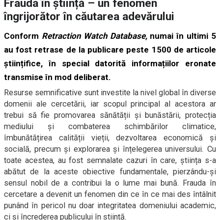
Frauda în știință – un fenomen
îngrijorător în căutarea adevărului
Conform
Retraction Watch Database,
numai în ultimi 5
au fost retrase de la publicare peste 1500 de articole
științifice, în special datorită informațiilor eronate
transmise în mod deliberat.
Resurse semnificative sunt investite la nivel global în diverse
domenii ale cercetării, iar scopul principal al acestora ar
trebui să fie promovarea sănătății și bunăstării, protecția
mediului și combaterea schimbărilor climatice,
îmbunătățirea calității vieții, dezvoltarea economică și
socială, precum și explorarea și înțelegerea universului. Cu
toate acestea, au fost semnalate cazuri în care, știința s-a
abătut de la aceste obiective fundamentale, pierzându-și
sensul nobil de a contribui la o lume mai bună. Frauda în
cercetare a devenit un fenomen din ce în ce mai des întâlnit
punând în pericol nu doar integritatea domeniului academic,
ci și încrederea publicului în știință.