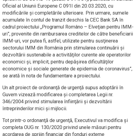
Oficial al Uniunii Europene C 091I din 20.03.2020, cu
modificările şi completările ulterioare. Prin urmare, sumele
acumulate în contul de tranzit deschis la CEC Bank SA în
cadrul proiectului „Programul Româno – Elveţian pentru IMM-
uri”, provenite din rambursarea creditelor de către beneficiarii
IMM-uri, vor putea fi, astfel, utilizate pentru susţinerea
sectorului IMM din România prin stimularea continuării şi
dezvoltării sustenabile a activităţilor curente ale operatorilor
economici şi, implicit, pentru depăşirea dificultăţilor
economice şi sociale generate de epidemia de coronavirus”,
se arată în nota de fundamentare a proiectului.
Un alt proiect de ordonanţă de urgenţă supus adoptării în
Guvern vizează modificarea şi completarea Legii nr.
346/2004 privind stimularea înfiinţării şi dezvoltării
întreprinderilor mici şi mijlocii.
Tot printr-o ordonanţă de urgenţă, Executivul va modifica şi
completa OUG nr. 130/2020 privind unele măsuri pentru
acordarea de sprijin financiar din fonduri externe