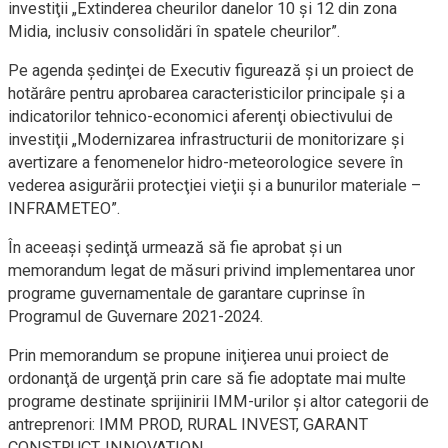
investiţii „Extinderea cheurilor danelor 10 şi 12 din zona
Midia, inclusiv consolidări în spatele cheurilor”.
Pe agenda şedinţei de Executiv figurează şi un proiect de
hotărâre pentru aprobarea caracteristicilor principale şi a
indicatorilor tehnico-economici aferenţi obiectivului de
investiţii „Modernizarea infrastructurii de monitorizare şi
avertizare a fenomenelor hidro-meteorologice severe în
vederea asigurării protecţiei vieţii şi a bunurilor materiale –
INFRAMETEO”.
În aceeaşi şedinţă urmează să fie aprobat şi un
memorandum legat de măsuri privind implementarea unor
programe guvernamentale de garantare cuprinse în
Programul de Guvernare 2021-2024.
Prin memorandum se propune iniţierea unui proiect de
ordonanţă de urgenţă prin care să fie adoptate mai multe
programe destinate sprijinirii IMM-urilor şi altor categorii de
antreprenori: IMM PROD, RURAL INVEST, GARANT
CONSTRUCT, INNOVATION