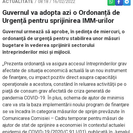
ACTUALITATE
08:18 / 16/02/2022
WHATSAPP
FACEBO
TEL
Guvernul va adopta azi o Ordonanță de
Urgență pentru sprijinirea IMM-urilor
Guvernul urmează să aprobe, în şedinţa de miercuri, o
ordonanţă de urgenţă pentru stabilirea unor măsuri
bugetare în vederea sprijinirii sectorului
întreprinderilor mici şi mijlocii.
„Prezenta ordonanţă va asigura accesul întreprinderilor grav
afectate de situaţia economică actuală la un nou instrument
de finanţare, cu impact pozitiv direct asupra capacităţii
operaţionale a acestora, constând în reluarea activităţii pe o
piaţă de consum grav afectată de criza generată de
pandemia COVID-19. În plus, schema de ajutor de minimis
care va sta la baza implementării noului program de finanţare
se va încadra în categoria măsurilor de sprijin prevăzute în
Comunicarea Comisiei – Cadru temporar pentru măsuri de
ajutor de stat de sprijinire a economiei în contextul actualei
epidemii de COVID-19 (2020/C 91 I/01), publicată în Jurnalul