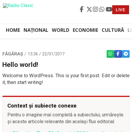
LIVE
HOME
NAȚIONAL
WORLD
ECONOMIE
CULTURĂ
L
FĂGĂRAȘ
15:36 / 22/01/2017
WHATSAPP
FACEBO
TEL
Hello world!
Welcome to WordPress. This is your first post. Edit or delete
it, then start writing!
Context și subiecte conexe
Pentru o imagine mai completă a subiectului, urmărește
și aceste articole relevante din același flux editorial.