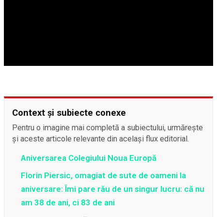
Context și subiecte conexe
Pentru o imagine mai completă a subiectului, urmărește
și aceste articole relevante din același flux editorial.
Aniversarea Colegiului Noua Europă
Florin Piersic, omagiat de sute de oameni la
aniversare: Îmi pare rău de un singur lucru: că nu
am 38 de ani, ci 83 de ani