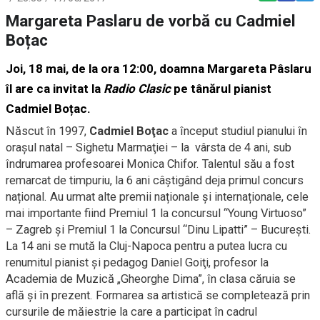
Margareta Paslaru de vorbă cu Cadmiel
Boțac
Joi, 18 mai, de la ora 12:00, doamna
Margareta Pâslaru
îl are ca invitat la
Radio Clasic
pe tânărul pianist
Cadmiel Boțac
.
Născut în 1997,
Cadmiel Boţac
a început studiul pianului în
orașul natal – Sighetu Marmaţiei – la vârsta de 4 ani, sub
îndrumarea profesoarei Monica Chifor. Talentul său a fost
remarcat de timpuriu, la 6 ani câștigând deja primul concurs
național. Au urmat alte premii naționale și internaționale, cele
mai importante fiind Premiul 1 la concursul “Young Virtuoso”
– Zagreb şi Premiul 1 la Concursul “Dinu Lipatti” – Bucureşti.
La 14 ani se mută la Cluj-Napoca pentru a putea lucra cu
renumitul pianist și pedagog Daniel Goiţi, profesor la
Academia de Muzică „Gheorghe Dima”, în clasa căruia se
află și în prezent. Formarea sa artistică se completează prin
cursurile de măiestrie la care a participat în cadrul