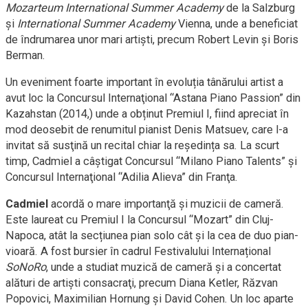
Mozarteum International Summer Academy
de la Salzburg
și
International Summer Academy
Vienna, unde a beneficiat
de îndrumarea unor mari artiști, precum Robert Levin și Boris
Berman.
Un eveniment foarte important în evoluția tânărului artist a
avut loc la Concursul Internaţional “Astana Piano Passion” din
Kazahstan (2014,) unde a obținut Premiul I, fiind apreciat în
mod deosebit de renumitul pianist Denis Matsuev, care l-a
invitat să susţină un recital chiar la reședința sa. La scurt
timp, Cadmiel a câștigat Concursul “Milano Piano Talents” și
Concursul Internaţional “Adilia Alieva” din Franţa.
Cadmiel
acordă o mare importanţă şi muzicii de cameră.
Este laureat cu Premiul I la Concursul “Mozart” din Cluj-
Napoca, atât la secțiunea pian solo cât și la cea de duo pian-
vioară. A fost bursier în cadrul Festivalului Internațional
SoNoRo
, unde a studiat muzică de cameră și a concertat
alături de artişti consacraţi, precum Diana Ketler, Răzvan
Popovici, Maximilian Hornung şi David Cohen. Un loc aparte