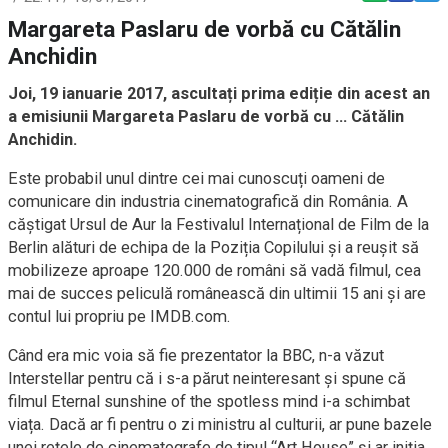
Margareta Paslaru de vorbă cu Cătălin
Anchidin
Joi, 19 ianuarie 2017, ascultați prima ediție din acest an
a emisiunii Margareta Paslaru de vorbă cu … Cătălin
Anchidin.
Este probabil unul dintre cei mai cunoscuți oameni de
comunicare din industria cinematografică din România. A
căștigat Ursul de Aur la Festivalul Internațional de Film de la
Berlin alături de echipa de la Poziția Copilului și a reușit să
mobilizeze aproape 120.000 de români să vadă filmul, cea
mai de succes peliculă românească din ultimii 15 ani și are
contul lui propriu pe IMDB.com.
Când era mic voia să fie prezentator la BBC, n-a văzut
Interstellar pentru că i s-a părut neinteresant și spune că
filmul Eternal sunshine of the spotless mind i-a schimbat
viața. Dacă ar fi pentru o zi ministru al culturii, ar pune bazele
unei rețele de cinematografe de tipul “Art House” și ar iniția