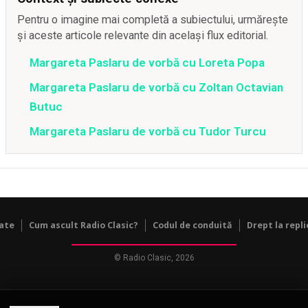
Pentru o imagine mai completă a subiectului, urmărește
și aceste articole relevante din același flux editorial.
Margareta Paslaru de vorbă cu Loreta Popa
Margareta Paslaru de vorbă cu Zoltan Octavian
Butuc
Margareta Paslaru de vorbă cu Tudor Turcu
tate
Cum ascult Radio Clasic?
Codul de conduită
Drept la repli
© Radio Clasic, 2026