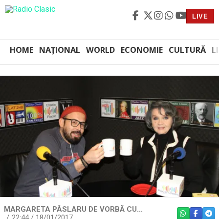
LIVE
HOME
NAȚIONAL
WORLD
ECONOMIE
CULTURĂ
L
MARGARETA PÂSLARU DE VORBĂ CU...
WHATSAPP
FACEBO
TEL
22:44 / 18/01/2017