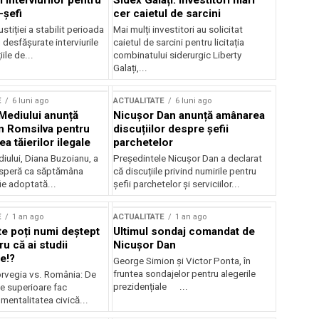
 interviurilor pentru
Sidex Galați: Investitori mari
-șefi
cer caietul de sarcini
stiției a stabilit perioada
Mai mulți investitori au solicitat
i desfășurate interviurile
caietul de sarcini pentru licitația
ile de...
combinatului siderurgic Liberty
Galați,...
E
6 luni ago
ACTUALITATE
6 luni ago
 Mediului anunță
Nicușor Dan anunță amânarea
n Romsilva pentru
discuțiilor despre șefii
 tăierilor ilegale
parchetelor
iului, Diana Buzoianu, a
Președintele Nicușor Dan a declarat
 speră ca săptămâna
că discuțiile privind numirile pentru
fie adoptată...
șefii parchetelor și serviciilor...
E
1 an ago
ACTUALITATE
1 an ago
te poți numi deștept
Ultimul sondaj comandat de
u că ai studii
Nicușor Dan
e!?
George Simion și Victor Ponta, în
fruntea sondajelor pentru alegerile
rvegia vs. România: De
prezidențiale ...
le superioare fac
 mentalitatea civică...