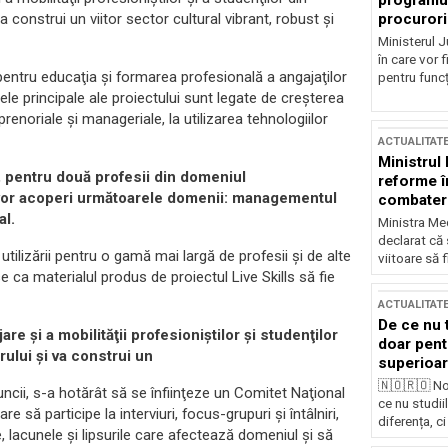
programul
procurori
a construi un viitor sector cultural vibrant, robust şi
Ministerul Ju
în care vor f
pentru educaţia şi formarea profesională a angajaţilor
pentru funcți
ele principale ale proiectului sunt legate de creşterea
renoriale şi manageriale, la utilizarea tehnologiilor
ACTUALITAT
Ministrul
, pentru două profesii din domeniul
reforme î
e vor acoperi următoarele domenii: managementul
combaterea
al.
Ministra Med
declarat că
utilizării pentru o gamă mai largă de profesii şi de alte
viitoare să 
e ca materialul produs de proiectul Live Skills să fie
ACTUALITAT
De ce nu 
are şi a mobilităţii profesioniştilor şi studenţilor
doar pentr
rului şi va construi un
superioar
🇳🇴🇷🇴 No
ncii, s-a hotărât să se înfiinţeze un Comitet Naţional
ce nu studii
să participe la interviuri, focus-grupuri şi întâlniri,
diferența, ci
, lacunele şi lipsurile care afectează domeniul şi să