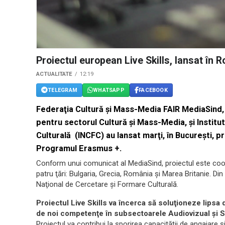
Proiectul european Live Skills, lansat în 
ACTUALITATE
12:19
TELEGRAM
WHATSAPP
FACEBOOK
Federaţia Cultură şi Mass-Media FAIR MediaSind,
pentru sectorul Cultură şi Mass-Media, şi Institu
Culturală (INCFC) au lansat marţi, în Bucureşti, pr
Programul Erasmus +.
Conform unui comunicat al MediaSind, proiectul este coord
patru ţări: Bulgaria, Grecia, România şi Marea Britanie. Di
Naţional de Cercetare şi Formare Culturală.
Proiectul Live Skills va încerca să soluţioneze lipsa
de noi competenţe în subsectoarele Audiovizual şi Spe
Proiectul va contribui la sporirea capacităţii de angajare şi 