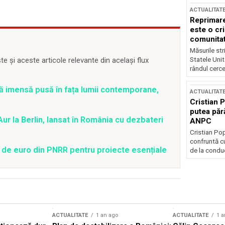
ACTUALITAT
Reprimare
este o cri
comunitate
Măsurile stri
Statele Unit
 și aceste articole relevante din același flux
rândul cerce
ă imensă pusă în fața lumii contemporane,
ACTUALITAT
Cristian 
putea păr
ur la Berlin, lansat în România cu dezbateri
ANPC
Cristian Po
confruntă cu
 de euro din PNRR pentru proiecte esențiale
de la conduc
ACTUALITATE
1 an ago
ACTUALITATE
1 a