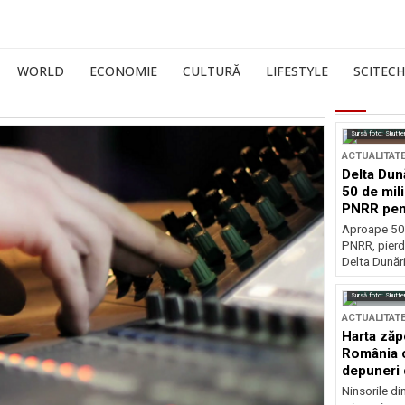
WORLD
ECONOMIE
CULTURĂ
LIFESTYLE
SCITECH
Sursă foto: Shutte
ACTUALITAT
Delta Dun
50 de mil
PNRR pen
esențiale
Aproape 50 
PNRR, pierdu
Delta Dunării
Sursă foto: Shutte
ACTUALITAT
Harta zăp
România c
depuneri 
Ninsorile di