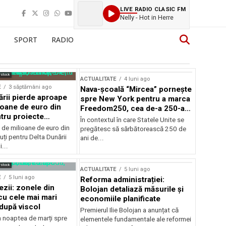
LIVE RADIO CLASIC FM
Nelly - Hot in Herre
SPORT
RADIO
rstock
ACTUALITATE
4 luni ago
E
3 săptămâni ago
Nava-școală “Mircea” pornește
ării pierde aproape
spre New York pentru a marca
ioane de euro din
Freedom250, cea de-a 250-a
tru proiecte
aniversare a Statelor Unite
În contextul în care Statele Unite se
de milioane de euro din
pregătesc să sărbătorească 250 de
ți pentru Delta Dunării
ani de...
...
rstock
ACTUALITATE
5 luni ago
E
5 luni ago
Reforma administrației:
ezii: zonele din
Bolojan detaliază măsurile și
u cele mai mari
economiile planificate
după viscol
Premierul Ilie Bolojan a anunțat că
n noaptea de marți spre
elementele fundamentale ale reformei