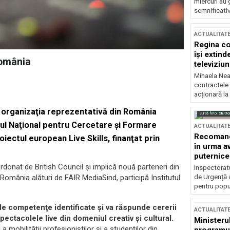
miercuri au 
semnificati
ACTUALITAT
Regina co
își extind
România
televiziun
Mihaela Nea
contractele 
acționară la
 organizaţia reprezentativă din România
Sursă foto: Shutte
tul Naţional pentru Cercetare şi Formare
ACTUALITAT
Recomandă
oiectul european Live Skills, finanţat prin
în urma av
puternice
onat de British Council şi implică nouă parteneri din
Inspectoratu
de Urgență 
n România alături de FAIR MediaSind, participă Institutul
pentru popula
 de competenţe identificate şi va răspunde cererii
ACTUALITAT
ctacolele live din domeniul creativ şi cultural.
Ministerul
a mobilităţii profesioniştilor şi a studenţilor din