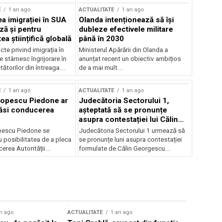
E
1 an ago
ACTUALITATE
1 an ago
a imigrației în SUA
Olanda intenționează să își
ză și pentru
dubleze efectivele militare
a științifică globală
până în 2030
cte privind imigrația în
Ministerul Apărării din Olanda a
e stârnesc îngrijorare în
anunțat recent un obiectiv ambițios
tătorilor din întreaga...
de a mai mult...
E
1 an ago
ACTUALITATE
1 an ago
Popescu Piedone ar
Judecătoria Sectorului 1,
ăsi conducerea
așteptată să se pronunțe
asupra contestației lui Călin
Georgescu privind controlul
pescu Piedone se
Judecătoria Sectorului 1 urmează să
judiciar
 posibilitatea de a pleca
se pronunțe luni asupra contestației
erea Autorității...
formulate de Călin Georgescu...
n ago
ACTUALITATE
1 an ago
ACTUALITATE