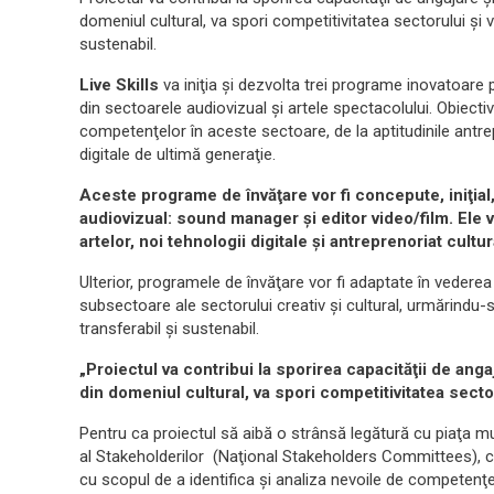
domeniul cultural, va spori competitivitatea sectorului şi v
sustenabil.
Live Skills
va iniţia şi dezvolta trei programe inovatoare 
din sectoarele audiovizual şi artele spectacolului. Obiectiv
competenţelor în aceste sectoare, de la aptitudinile antrep
digitale de ultimă generaţie.
Aceste programe de învăţare vor fi concepute, iniţial
audiovizual: sound manager şi editor video/film. El
artelor, noi tehnologii digitale şi antreprenoriat cultur
Ulterior, programele de învăţare vor fi adaptate în vederea 
subsectoare ale sectorului creativ şi cultural, urmărindu-s
transferabil şi sustenabil.
„Proiectul va contribui la sporirea capacităţii de angaj
din domeniul cultural, va spori competitivitatea secto
Pentru ca proiectul să aibă o strânsă legătură cu piaţa mu
al Stakeholderilor (Naţional Stakeholders Committees), care 
cu scopul de a identifica şi analiza nevoile de competenţe