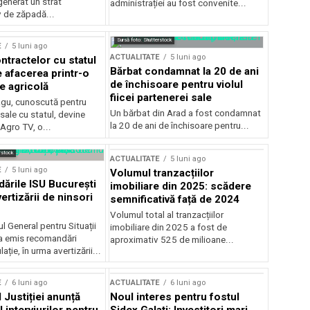
generat un strat
administrației au fost convenite...
v de zăpadă...
Sursă foto: Shutterstock
E
5 luni ago
ACTUALITATE
5 luni ago
ntractelor cu statul
Bărbat condamnat la 20 de ani
e afacerea printr-o
de închisoare pentru violul
e agricolă
fiicei partenerei sale
gu, cunoscută pentru
Un bărbat din Arad a fost condamnat
sale cu statul, devine
la 20 de ani de închisoare pentru...
 Agro TV, o...
rstock
ACTUALITATE
5 luni ago
E
5 luni ago
Volumul tranzacțiilor
rile ISU București
imobiliare din 2025: scădere
ertizării de ninsori
semnificativă față de 2024
Volumul total al tranzacțiilor
l General pentru Situații
imobiliare din 2025 a fost de
a emis recomandări
aproximativ 525 de milioane...
ție, în urma avertizării...
E
6 luni ago
ACTUALITATE
6 luni ago
 Justiției anunță
Noul interes pentru fostul