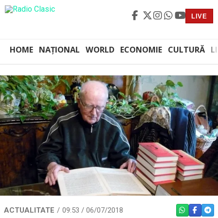
LIVE
HOME
NAȚIONAL
WORLD
ECONOMIE
CULTURĂ
L
ACTUALITATE
09:53 / 06/07/2018
WHATSAPP
FACEBO
TEL