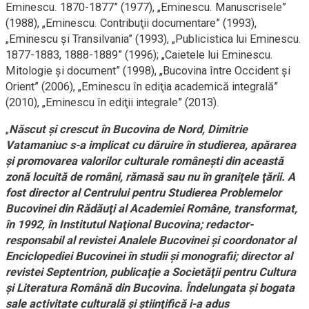
Eminescu. 1870-1877” (1977), „Eminescu. Manuscrisele”
(1988), „Eminescu. Contribuţii documentare” (1993),
„Eminescu şi Transilvania” (1993), „Publicistica lui Eminescu.
1877-1883, 1888-1889” (1996); „Caietele lui Eminescu.
Mitologie şi document” (1998), „Bucovina între Occident şi
Orient” (2006), „Eminescu în ediţia academică integrală”
(2010), „Eminescu în ediţii integrale” (2013).
„
Născut şi crescut în Bucovina de Nord, Dimitrie
Vatamaniuc s-a implicat cu dăruire în studierea, apărarea
şi promovarea valorilor culturale româneşti din această
zonă locuită de români, rămasă sau nu în graniţele ţării. A
fost director al Centrului pentru Studierea Problemelor
Bucovinei din Rădăuţi al Academiei Române, transformat,
în 1992, în Institutul Naţional Bucovina; redactor-
responsabil al revistei Analele Bucovinei şi coordonator al
Enciclopediei Bucovinei în studii şi monografii; director al
revistei Septentrion, publicaţie a Societăţii pentru Cultura
şi Literatura Română din Bucovina. Îndelungata şi bogata
sale activitate culturală şi ştiinţifică i-a adus