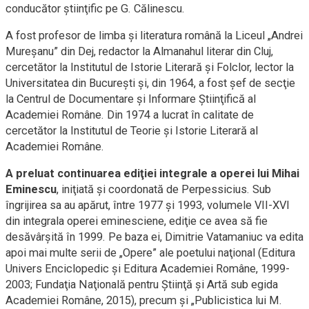
conducător ştiinţific pe G. Călinescu.
A fost profesor de limba şi literatura română la Liceul „Andrei
Mureşanu” din Dej, redactor la Almanahul literar din Cluj,
cercetător la Institutul de Istorie Literară şi Folclor, lector la
Universitatea din Bucureşti şi, din 1964, a fost şef de secţie
la Centrul de Documentare şi Informare Ştiinţifică al
Academiei Române. Din 1974 a lucrat în calitate de
cercetător la Institutul de Teorie şi Istorie Literară al
Academiei Române.
A preluat continuarea ediţiei integrale a operei lui Mihai
Eminescu
, iniţiată şi coordonată de Perpessicius. Sub
îngrijirea sa au apărut, între 1977 şi 1993, volumele VII-XVI
din integrala operei eminesciene, ediţie ce avea să fie
desăvârşită în 1999. Pe baza ei, Dimitrie Vatamaniuc va edita
apoi mai multe serii de „Opere” ale poetului naţional (Editura
Univers Enciclopedic şi Editura Academiei Române, 1999-
2003; Fundaţia Naţională pentru Ştiinţă şi Artă sub egida
Academiei Române, 2015), precum şi „Publicistica lui M.