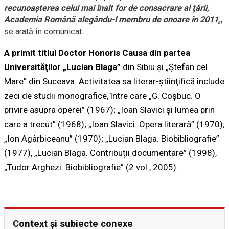
recunoaşterea celui mai înalt for de consacrare al ţării,
Academia Română alegându-l membru de onoare în 2011
„,
se arată în comunicat.
A primit titlul Doctor Honoris Causa din partea
Universităţilor „Lucian Blaga”
din Sibiu şi „Ştefan cel
Mare” din Suceava. Activitatea sa literar-ştiinţifică include
zeci de studii monografice, între care „G. Coşbuc. O
privire asupra operei” (1967); „Ioan Slavici şi lumea prin
care a trecut” (1968); „Ioan Slavici. Opera literară” (1970);
„Ion Agârbiceanu” (1970); „Lucian Blaga. Biobibliografie”
(1977), „Lucian Blaga. Contribuţii documentare” (1998),
„Tudor Arghezi. Biobibliografie” (2 vol., 2005).
Context și subiecte conexe