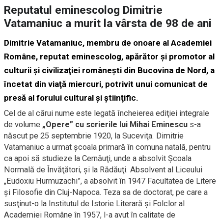
Reputatul eminescolog Dimitrie
Vatamaniuc a murit la vârsta de 98 de ani
Dimitrie Vatamaniuc, membru de onoare al Academiei
Române, reputat eminescolog, apărător şi promotor al
culturii şi civilizaţiei româneşti din Bucovina de Nord, a
încetat din viaţă miercuri, potrivit unui comunicat de
presă al forului cultural şi ştiinţific.
Cel de al cărui nume este legată încheierea ediţiei integrale
de volume
„Opere” cu scrierile lui Mihai Eminescu
s-a
născut pe 25 septembrie 1920, la Suceviţa. Dimitrie
Vatamaniuc a urmat şcoala primară în comuna natală, pentru
ca apoi să studieze la Cernăuţi, unde a absolvit Şcoala
Normală de Învăţători, şi la Rădăuţi. Absolvent al Liceului
„Eudoxiu Hurmuzachi”, a absolvit în 1947 Facultatea de Litere
şi Filosofie din Cluj-Napoca. Teza sa de doctorat, pe care a
susţinut-o la Institutul de Istorie Literară şi Folclor al
Academiei Române în 1957, l-a avut în calitate de