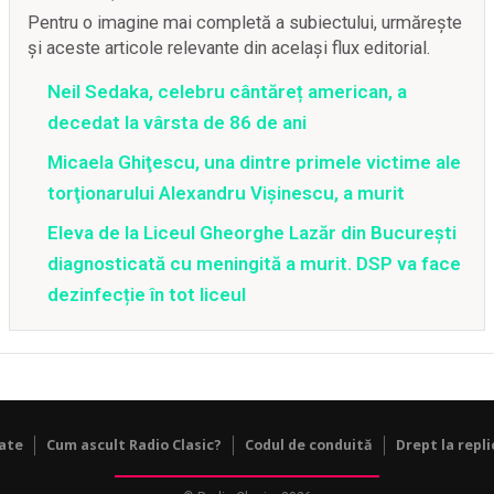
Pentru o imagine mai completă a subiectului, urmărește
și aceste articole relevante din același flux editorial.
Neil Sedaka, celebru cântăreț american, a
decedat la vârsta de 86 de ani
Micaela Ghiţescu, una dintre primele victime ale
torţionarului Alexandru Vişinescu, a murit
Eleva de la Liceul Gheorghe Lazăr din București
diagnosticată cu meningită a murit. DSP va face
dezinfecție în tot liceul
tate
Cum ascult Radio Clasic?
Codul de conduită
Drept la repli