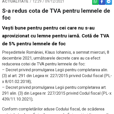
ACTUALITATE
12:29 / 09/12/2021
WHATSAPP
FACEBO
TEL
S-a redus cota de TVA pentru lemnele de
foc
Veşti bune pentru pentru cei care nu s-au
aprovizionat cu lemne pentru iarnă. Cotă de TVA
de 5% pentru lemnele de foc
Președintele României, Klaus Iohannis, a semnat miercuri, 8
decembrie 2021, următoarele decrete care au ca efect
reducerea cotei de TVA pentru lemnele de foc:
– Decret privind promulgarea Legii pentru completarea alin.
(3) al art. 291 din Legea nr. 227/2015 privind Codul fiscal (PL-
x 8/01.02.2018);
– Decret privind promulgarea Legii pentru completarea art.
291 alin. (3) din Legea nr. 227/2015 privind Codul fiscal (PL-x
439/11.10.2021);
Conform completărilor aduse Codului fiscal, de scăderea