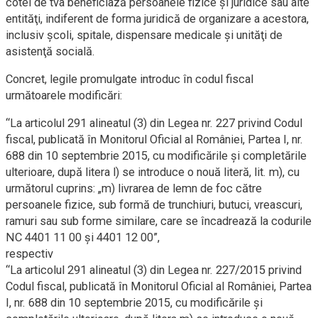
cotei de tva beneficiază persoanele fizice şi juridice sau alte
entităţi, indiferent de forma juridică de organizare a acestora,
inclusiv şcoli, spitale, dispensare medicale şi unităţi de
asistenţă socială.
Concret, legile promulgate introduc în codul fiscal
următoarele modificări:
“La articolul 291 alineatul (3) din Legea nr. 227 privind Codul
fiscal, publicată în Monitorul Oficial al României, Partea I, nr.
688 din 10 septembrie 2015, cu modificările şi completările
ulterioare, după litera l) se introduce o nouă literă, lit. m), cu
următorul cuprins: „m) livrarea de lemn de foc către
persoanele fizice, sub formă de trunchiuri, butuci, vreascuri,
ramuri sau sub forme similare, care se încadrează la codurile
NC 4401 11 00 şi 4401 12 00”,
respectiv
“La articolul 291 alineatul (3) din Legea nr. 227/2015 privind
Codul fiscal, publicată în Monitorul Oficial al României, Partea
I, nr. 688 din 10 septembrie 2015, cu modificările şi