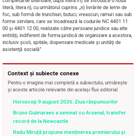
completările ulterioare, după litera m) se introduce o nouă
literă, litera n), cu următorul cuprins: „n) livrările de lemn de
foc, sub formă de trunchiuri, butuci, vreascuri, ramuri sau sub
forme similare, care se încadrează la codurile NC 4401 11
00 şi 4401 12 00, realizate către persoane juridice sau alte
entităţi, indiferent de forma juridică de organizare a acestora,
inclusiv şcoli, spitale, dispensare medicale şi unităţi de
asistenţă socială”
Context și subiecte conexe
Pentru o imagine mai completă a subiectului, urmărește
și aceste articole relevante din același flux editorial.
Horoscop 9 august 2026. Ziua răspunsurilor
Bruno Guimaraes a semnat cu Arsenal, transfer
record de la Newcastle
Radu Miruță propune menținerea premierului și