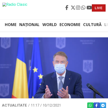
LIVE
HOME
NAȚIONAL
WORLD
ECONOMIE
CULTURĂ
L
ACTUALITATE
11:17 / 10/12/2021
WHATSAPP
FACEBO
TEL