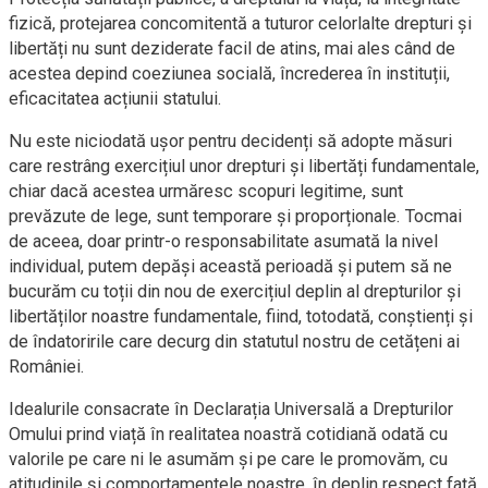
fizică, protejarea concomitentă a tuturor celorlalte drepturi și
libertăți nu sunt deziderate facil de atins, mai ales când de
acestea depind coeziunea socială, încrederea în instituții,
eficacitatea acțiunii statului.
Nu este niciodată ușor pentru decidenți să adopte măsuri
care restrâng exercițiul unor drepturi și libertăți fundamentale,
chiar dacă acestea urmăresc scopuri legitime, sunt
prevăzute de lege, sunt temporare și proporționale. Tocmai
de aceea, doar printr-o responsabilitate asumată la nivel
individual, putem depăși această perioadă și putem să ne
bucurăm cu toții din nou de exercițiul deplin al drepturilor și
libertăților noastre fundamentale, fiind, totodată, conștienți și
de îndatoririle care decurg din statutul nostru de cetățeni ai
României.
Idealurile consacrate în Declarația Universală a Drepturilor
Omului prind viață în realitatea noastră cotidiană odată cu
valorile pe care ni le asumăm și pe care le promovăm, cu
atitudinile și comportamentele noastre, în deplin respect față