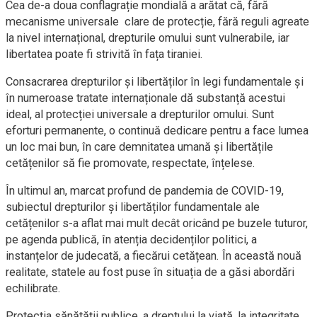
Cea de-a doua conflagrație mondială a arătat că, fără
mecanisme universale clare de protecție, fără reguli agreate
la nivel internațional, drepturile omului sunt vulnerabile, iar
libertatea poate fi strivită în fața tiraniei.
Consacrarea drepturilor și libertăților în legi fundamentale și
în numeroase tratate internaționale dă substanță acestui
ideal, al protecției universale a drepturilor omului. Sunt
eforturi permanente, o continuă dedicare pentru a face lumea
un loc mai bun, în care demnitatea umană și libertățile
cetățenilor să fie promovate, respectate, înțelese.
În ultimul an, marcat profund de pandemia de COVID-19,
subiectul drepturilor și libertăților fundamentale ale
cetățenilor s-a aflat mai mult decât oricând pe buzele tuturor,
pe agenda publică, în atenția decidenților politici, a
instanțelor de judecată, a fiecărui cetățean. În această nouă
realitate, statele au fost puse în situația de a găsi abordări
echilibrate.
Protecția sănătății publice, a dreptului la viață, la integritate