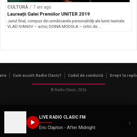
CULTURĂ
7 ani ago
Laureații Galei Premiilor UNITER 2019
Juriul final, compus din următoarele personalități ale lumii teatrale:
VLAD IVANOV – actor, DOINA MODOLA – critic de...
tate
Cum ascult Radio Clasic?
Codul de conduită
Drept la repli
© Radio Clasic, 2026
LIVE RADIO CLASIC FM
↓
Eric Clapton - After Midnight