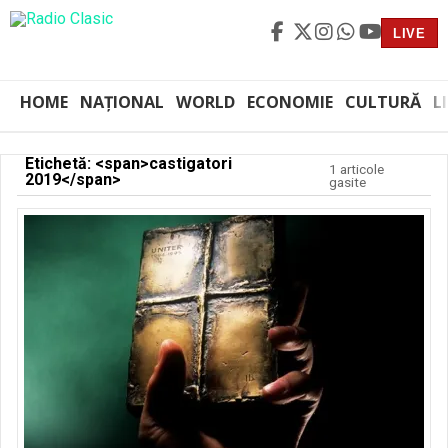
LIVE
HOME
NAȚIONAL
WORLD
ECONOMIE
CULTURĂ
L
Etichetă: <span>castigatori
1 articole
2019</span>
gasite