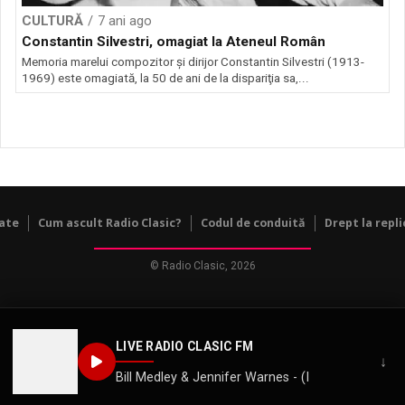
CULTURĂ
7 ani ago
Constantin Silvestri, omagiat la Ateneul Român
Memoria marelui compozitor şi dirijor Constantin Silvestri (1913-
1969) este omagiată, la 50 de ani de la dispariţia sa,...
tate
Cum ascult Radio Clasic?
Codul de conduită
Drept la repli
© Radio Clasic, 2026
LIVE RADIO CLASIC FM
↓
Bill Medley & Jennifer Warnes - (I