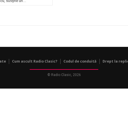
u, susţine un...
tate
Cum ascult Radio Clasic?
Codul de conduită
Drept la repli
© Radio Clasic, 2026