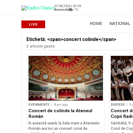
07.08.2026 | 02:09
Bucuresti
--°C
HOME
NAȚIONAL
Etichetă: <span>concert colinde</span>
2 articole gasite
EVENIMENTE
8 ani ago
DIVERSE
9 
Concert de colinde la Ateneul
Concert d
Român
Copii Radi
În această seară, la Sala mare a Ateneului
Sâmbătă, 9 d
Român are loc un concert coral de
Corul de Copi