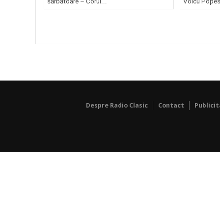
sărbătoare – Corul...
Voicu Popesc
Despre Radio Clasic
Contact
Publici