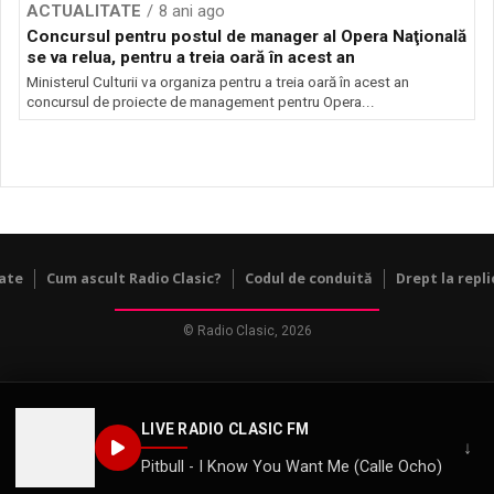
ACTUALITATE
8 ani ago
Concursul pentru postul de manager al Opera Naţională
se va relua, pentru a treia oară în acest an
Ministerul Culturii va organiza pentru a treia oară în acest an
concursul de proiecte de management pentru Opera...
tate
Cum ascult Radio Clasic?
Codul de conduită
Drept la repli
© Radio Clasic, 2026
LIVE RADIO CLASIC FM
↓
Pitbull - I Know You Want Me (Calle Ocho)