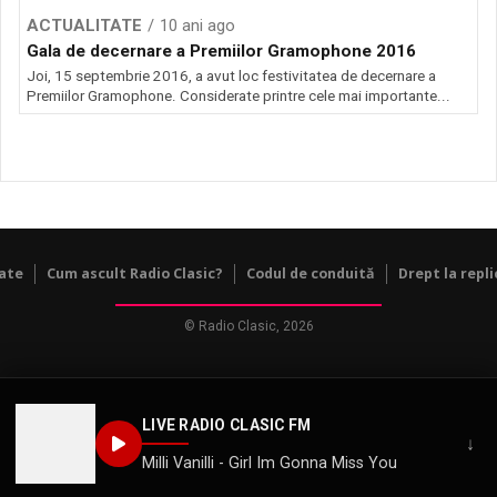
ACTUALITATE
10 ani ago
Gala de decernare a Premiilor Gramophone 2016
Joi, 15 septembrie 2016, a avut loc festivitatea de decernare a
Premiilor Gramophone. Considerate printre cele mai importante...
tate
Cum ascult Radio Clasic?
Codul de conduită
Drept la repli
© Radio Clasic, 2026
LIVE RADIO CLASIC FM
↓
Milli Vanilli - Girl Im Gonna Miss You