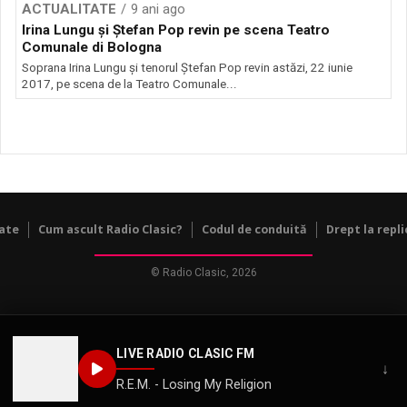
ACTUALITATE
9 ani ago
Irina Lungu şi Ştefan Pop revin pe scena Teatro
Comunale di Bologna
Soprana Irina Lungu şi tenorul Ştefan Pop revin astăzi, 22 iunie
2017, pe scena de la Teatro Comunale...
tate
Cum ascult Radio Clasic?
Codul de conduită
Drept la repli
© Radio Clasic, 2026
LIVE RADIO CLASIC FM
↓
R.E.M. - Losing My Religion