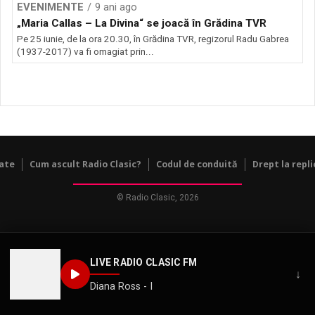
EVENIMENTE
9 ani ago
„Maria Callas – La Divina“ se joacă în Grădina TVR
Pe 25 iunie, de la ora 20.30, în Grădina TVR, regizorul Radu Gabrea
(1937-2017) va fi omagiat prin...
tate
Cum ascult Radio Clasic?
Codul de conduită
Drept la repli
© Radio Clasic, 2026
LIVE RADIO CLASIC FM
↓
Diana Ross - I