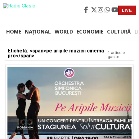
LIVE
HOME
NAȚIONAL
WORLD
ECONOMIE
CULTURĂ
L
Etichetă: <span>pe aripile muzicii cinema
1 articole
pro</span>
gasite