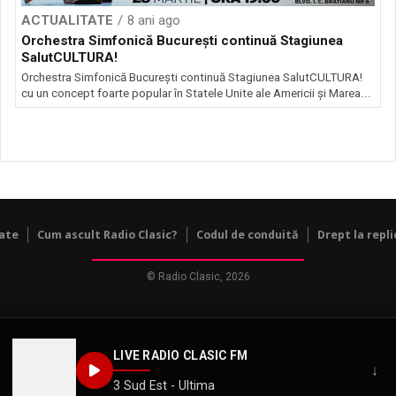
ACTUALITATE
8 ani ago
Orchestra Simfonică Bucureşti continuă Stagiunea
SalutCULTURA!
Orchestra Simfonică Bucureşti continuă Stagiunea SalutCULTURA!
cu un concept foarte popular în Statele Unite ale Americii și Marea...
tate
Cum ascult Radio Clasic?
Codul de conduită
Drept la repli
© Radio Clasic, 2026
LIVE RADIO CLASIC FM
↓
3 Sud Est - Ultima