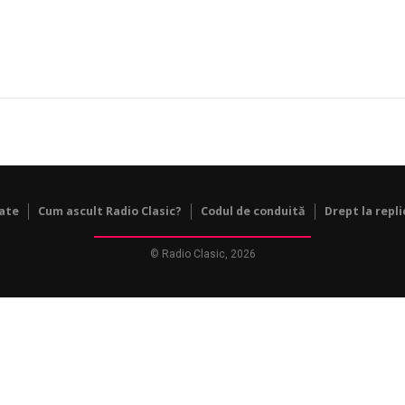
tate
Cum ascult Radio Clasic?
Codul de conduită
Drept la repli
© Radio Clasic, 2026