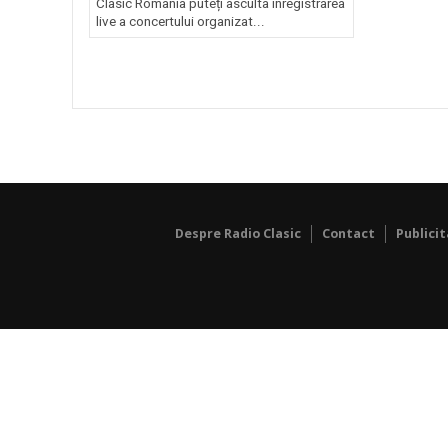
Clasic România puteți asculta înregistrarea
live a concertului organizat...
Despre Radio Clasic
Contact
Publici