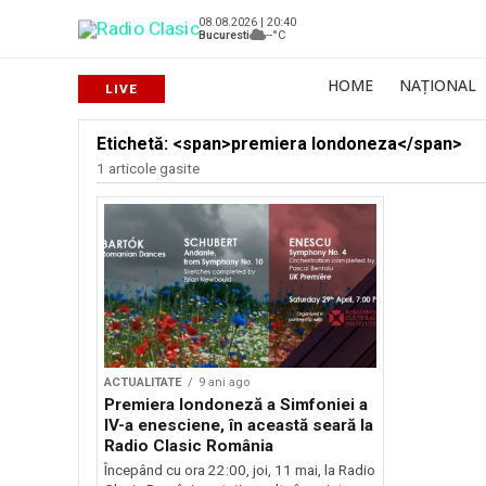
08.08.2026 | 20:40
Bucuresti
--°C
HOME
NAȚIONAL
Etichetă: <span>premiera londoneza</span>
1 articole gasite
ACTUALITATE
9 ani ago
Premiera londoneză a Simfoniei a
IV-a enesciene, în această seară la
Radio Clasic România
Începând cu ora 22:00, joi, 11 mai, la Radio