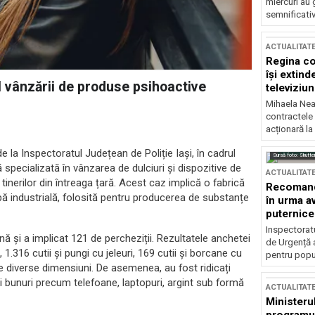
miercuri au 
semnificati
ACTUALITAT
Regina co
își extind
l vânzării de produse psihoactive
televiziun
Mihaela Nea
contractele 
acționară la
de la Inspectoratul Județean de Poliție Iași, în cadrul
Sursă foto: Shutte
specializată în vânzarea de dulciuri și dispozitive de
ACTUALITAT
erilor din întreaga țară. Acest caz implică o fabrică
Recomandă
ă industrială, folosită pentru producerea de substanțe
în urma av
puternice
Inspectoratu
 și a implicat 121 de percheziții. Rezultatele anchetei
de Urgență 
.316 cutii și pungi cu jeleuri, 169 cutii și borcane cu
pentru popula
de diverse dimensiuni. De asemenea, au fost ridicați
și bunuri precum telefoane, laptopuri, argint sub formă
ACTUALITAT
Ministerul