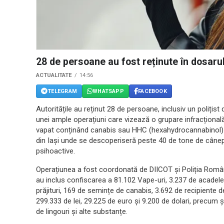
28 de persoane au fost reținute în dosaru
ACTUALITATE
14:56
TELEGRAM
WHATSAPP
FACEBOOK
Autoritățile au reținut 28 de persoane, inclusiv un polițist 
unei ample operațiuni care vizează o grupare infracțională 
vapat conținând canabis sau HHC (hexahydrocannabinol) tin
din Iași unde se descoperiseră peste 40 de tone de cânep
psihoactive.
Operațiunea a fost coordonată de DIICOT și Poliția Română
au inclus confiscarea a 81.102 Vape-uri, 3.237 de acadele, 1
prăjituri, 169 de semințe de canabis, 3.692 de recipiente 
299.333 de lei, 29.225 de euro și 9.200 de dolari, precum 
de lingouri și alte substanțe.