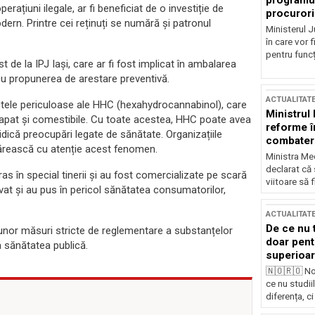
programul
rațiuni ilegale, ar fi beneficiat de o investiție de
procurori
ern. Printre cei reținuți se numără și patronul
Ministerul Ju
în care vor f
pentru funcți
t de la IPJ Iași, care ar fi fost implicat în ambalarea
cu propunerea de arestare preventivă.
ACTUALITAT
ctele periculoase ale HHC (hexahydrocannabinol), care
Ministrul
vapat și comestibile. Cu toate acestea, HHC poate avea
reforme î
dică preocupări legate de sănătate. Organizațiile
combaterea
ărească cu atenție acest fenomen.
Ministra Med
declarat că
s în special tinerii și au fost comercializate pe scară
viitoare să 
vat și au pus în pericol sănătatea consumatorilor,
ACTUALITAT
De ce nu 
 unor măsuri stricte de reglementare a substanțelor
doar pentr
a sănătatea publică.
superioar
🇳🇴🇷🇴 No
ce nu studii
diferența, ci