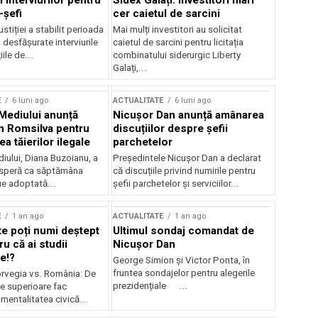
 interviurilor pentru
Sidex Galați: Investitori mari
-șefi
cer caietul de sarcini
stiției a stabilit perioada
Mai mulți investitori au solicitat
i desfășurate interviurile
caietul de sarcini pentru licitația
ile de...
combinatului siderurgic Liberty
Galați,...
E
6 luni ago
ACTUALITATE
6 luni ago
 Mediului anunță
Nicușor Dan anunță amânarea
n Romsilva pentru
discuțiilor despre șefii
 tăierilor ilegale
parchetelor
iului, Diana Buzoianu, a
Președintele Nicușor Dan a declarat
 speră ca săptămâna
că discuțiile privind numirile pentru
fie adoptată...
șefii parchetelor și serviciilor...
E
1 an ago
ACTUALITATE
1 an ago
te poți numi deștept
Ultimul sondaj comandat de
u că ai studii
Nicușor Dan
e!?
George Simion și Victor Ponta, în
fruntea sondajelor pentru alegerile
rvegia vs. România: De
prezidențiale ...
le superioare fac
 mentalitatea civică...