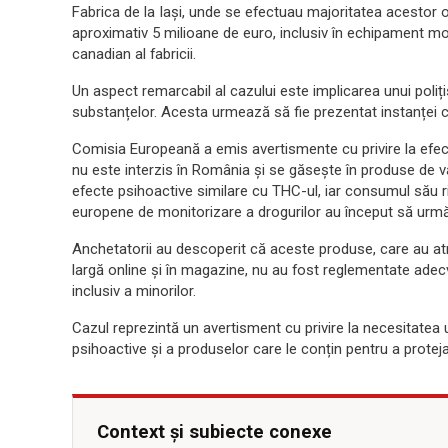
Fabrica de la Iași, unde se efectuau majoritatea acestor ope
aproximativ 5 milioane de euro, inclusiv în echipament mod
canadian al fabricii.
Un aspect remarcabil al cazului este implicarea unui polițis
substanțelor. Acesta urmează să fie prezentat instanței 
Comisia Europeană a emis avertismente cu privire la efe
nu este interzis în România și se găsește în produse de 
efecte psihoactive similare cu THC-ul, iar consumul său ri
europene de monitorizare a drogurilor au început să urm
Anchetatorii au descoperit că aceste produse, care au atra
largă online și în magazine, nu au fost reglementate adec
inclusiv a minorilor.
Cazul reprezintă un avertisment cu privire la necesitatea
psihoactive și a produselor care le conțin pentru a protej
Context și subiecte conexe