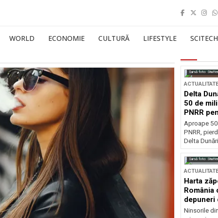
WORLD
ECONOMIE
CULTURĂ
LIFESTYLE
SCITECH
Sursă foto: Shutte
ACTUALITAT
Delta Dun
50 de mil
PNRR pen
esențiale
Aproape 50 
PNRR, pierdu
Delta Dunării
Sursă foto: Shutte
ACTUALITAT
Harta zăp
România c
depuneri 
Ninsorile di