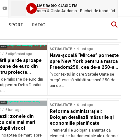
LIVE RADIO CLASIC FM
rares & Olivia Addams - Buchet de trandafiri
SPORT
RADIO
rstock
ACTUALITATE
4 luni ago
E
3 săptămâni ago
Nava-școală “Mircea” pornește
ării pierde aproape
spre New York pentru a marca
ioane de euro din
Freedom250, cea de-a 250-a
tru proiecte
aniversare a Statelor Unite
În contextul în care Statele Unite se
de milioane de euro din
pregătesc să sărbătorească 250 de
ți pentru Delta Dunării
ani de...
...
rstock
ACTUALITATE
6 luni ago
E
6 luni ago
Reforma administrației:
ezii: zonele din
Bolojan detaliază măsurile și
u cele mai mari
economiile planificate
după viscol
Premierul Ilie Bolojan a anunțat că
n noaptea de marți spre
elementele fundamentale ale reformei