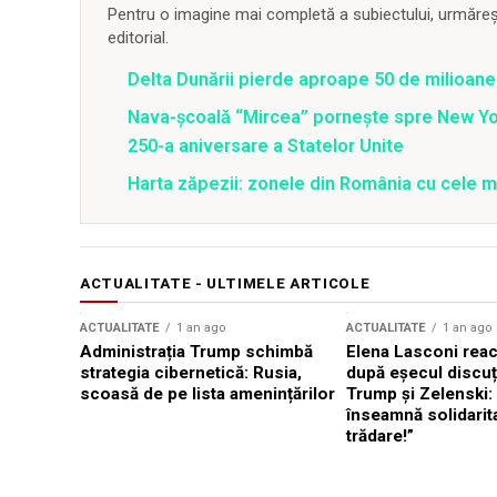
Pentru o imagine mai completă a subiectului, urmărește
editorial.
Delta Dunării pierde aproape 50 de milioane
Nava-școală “Mircea” pornește spre New Y
250-a aniversare a Statelor Unite
Harta zăpezii: zonele din România cu cele m
ACTUALITATE - ULTIMELE ARTICOLE
ACTUALITATE
1 an ago
ACTUALITATE
1 an ago
Administrația Trump schimbă
Elena Lasconi rea
strategia cibernetică: Rusia,
după eșecul discuți
scoasă de pe lista amenințărilor
Trump și Zelenski:
înseamnă solidarit
trădare!”