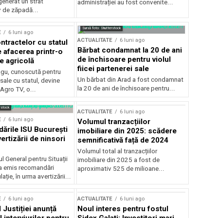
generat un strat
administrației au fost convenite...
v de zăpadă...
Sursă foto: Shutterstock
E
6 luni ago
ACTUALITATE
6 luni ago
ntractelor cu statul
Bărbat condamnat la 20 de ani
e afacerea printr-o
de închisoare pentru violul
e agricolă
fiicei partenerei sale
gu, cunoscută pentru
Un bărbat din Arad a fost condamnat
sale cu statul, devine
la 20 de ani de închisoare pentru...
 Agro TV, o...
rstock
ACTUALITATE
6 luni ago
E
6 luni ago
Volumul tranzacțiilor
rile ISU București
imobiliare din 2025: scădere
ertizării de ninsori
semnificativă față de 2024
Volumul total al tranzacțiilor
l General pentru Situații
imobiliare din 2025 a fost de
a emis recomandări
aproximativ 525 de milioane...
ție, în urma avertizării...
E
6 luni ago
ACTUALITATE
6 luni ago
 Justiției anunță
Noul interes pentru fostul