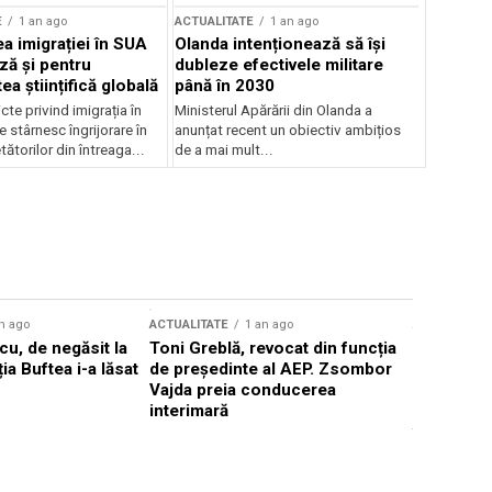
E
1 an ago
ACTUALITATE
1 an ago
a imigrației în SUA
Olanda intenționează să își
ză și pentru
dubleze efectivele militare
a științifică globală
până în 2030
cte privind imigrația în
Ministerul Apărării din Olanda a
e stârnesc îngrijorare în
anunțat recent un obiectiv ambițios
tătorilor din întreaga...
de a mai mult...
n ago
ACTUALITATE
1 an ago
ACTUALITATE
u, de negăsit la
Toni Greblă, revocat din funcția
Ilie Boloj
ția Buftea i-a lăsat
de președinte al AEP. Zsombor
alegerilor
Vajda preia conducerea
constituți
interimară
concentră
viitoarelo