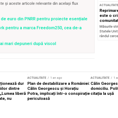
 și aceste articole relevante din același flux
ACTUALITAT
Reprimare
este o cri
 de euro din PNRR pentru proiecte esențiale
comunitate
Măsurile stri
ork pentru a marca Freedom250, cea de-a
Statele Unit
rândul cerce
ai mari depuneri după viscol
ACTUALITATE
1 an ago
ACTUALITATE
1 a
cționează dur
Plan de destabilizare a României:
Călin Georgesc
ilor dintre
Călin Georgescu și Horațiu
domiciliu. Poli
 „Lumea liberă
Potra, implicați într-o conspirație
citația la ușă
ate, nu
periculoasă