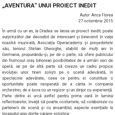
„AVENTURA” UNUI PROIECT INEDIT
Autor: Anca Florea
27 octombrie 2015
În urmă cu un an, la Oradea se lansa un proiect inedit, poate
surprinzător dar deosebit de interesant și binevenit în viața
noastră muzicală, Asociația Operacademy și președintele
său, tenorul Stelian Gheorghe, stabilit de mulți ani în
Germania, propunându-și, pe de o parte, să ofere publicului
din frumosul oraș bihorean posibilitatea de a urmări seri de
operă, iar pe de altă parte să creeze un cadru propice
evoluției unor tineri soliști pe o scenă adevărată, în
spectacole adevărate, ceea ce pentru ei constituie o
oportunitate poate nesperată de a cânta în compania
orchestrei, de a lucra cu un regizor și un dirijor cu experiență.
Parte dintre ei urcă astfel pentru prima oară în lumina
reflectoarelor, învață să poarte costumele, să colaboreze cu
partenerii de scenă și cu ansamblul, aspecte esențiale la
începutul unei dorite cariere solistice.