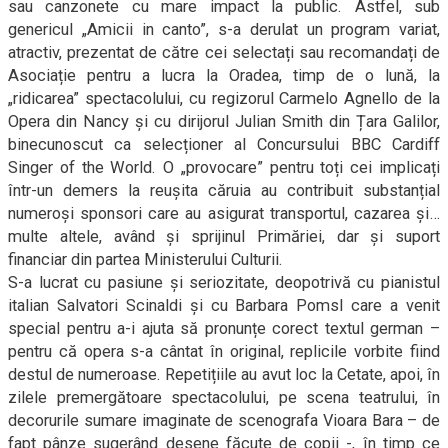
sau canzonete cu mare impact la public. Astfel, sub
genericul „Amicii in canto”, s-a derulat un program variat,
atractiv, prezentat de către cei selectați sau recomandați de
Asociație pentru a lucra la Oradea, timp de o lună, la
„ridicarea” spectacolului, cu regizorul Carmelo Agnello de la
Opera din Nancy și cu dirijorul Julian Smith din Țara Galilor,
binecunoscut ca selecționer al Concursului BBC Cardiff
Singer of the World. O „provocare” pentru toți cei implicați
într-un demers la reușita căruia au contribuit substanțial
numeroși sponsori care au asigurat transportul, cazarea și…
multe altele, având și sprijinul Primăriei, dar și suport
financiar din partea Ministerului Culturii.
S-a lucrat cu pasiune și seriozitate, deopotrivă cu pianistul
italian Salvatori Scinaldi și cu Barbara Pomsl care a venit
special pentru a-i ajuta să pronunțe corect textul german –
pentru că opera s-a cântat în original, replicile vorbite fiind
destul de numeroase. Repetițiile au avut loc la Cetate, apoi, în
zilele premergătoare spectacolului, pe scena teatrului, în
decorurile sumare imaginate de scenografa Vioara Bara – de
fapt pânze sugerând desene făcute de copii -, în timp ce