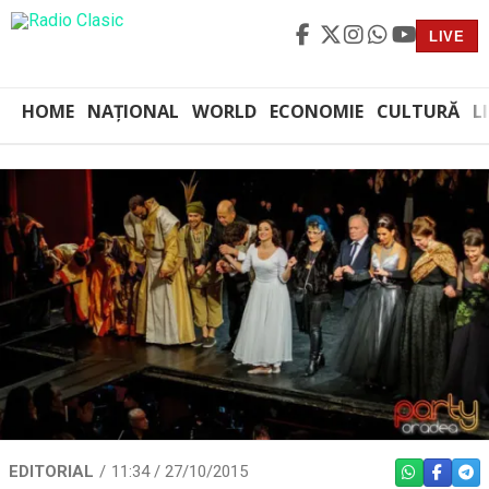
LIVE
HOME
NAȚIONAL
WORLD
ECONOMIE
CULTURĂ
L
EDITORIAL
11:34 / 27/10/2015
WHATSAPP
FACEBO
TEL