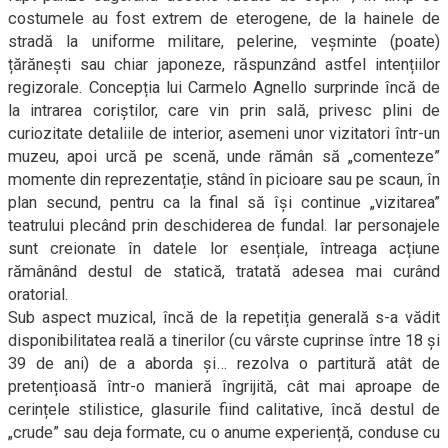
costumele au fost extrem de eterogene, de la hainele de
stradă la uniforme militare, pelerine, veșminte (poate)
țărănești sau chiar japoneze, răspunzând astfel intențiilor
regizorale. Concepția lui Carmelo Agnello surprinde încă de
la intrarea coriștilor, care vin prin sală, privesc plini de
curiozitate detaliile de interior, asemeni unor vizitatori într-un
muzeu, apoi urcă pe scenă, unde rămân să „comenteze”
momente din reprezentație, stând în picioare sau pe scaun, în
plan secund, pentru ca la final să își continue „vizitarea”
teatrului plecând prin deschiderea de fundal. Iar personajele
sunt creionate în datele lor esențiale, întreaga acțiune
rămânând destul de statică, tratată adesea mai curând
oratorial.
Sub aspect muzical, încă de la repetiția generală s-a vădit
disponibilitatea reală a tinerilor (cu vârste cuprinse între 18 și
39 de ani) de a aborda și… rezolva o partitură atât de
pretențioasă într-o manieră îngrijită, cât mai aproape de
cerințele stilistice, glasurile fiind calitative, încă destul de
„crude” sau deja formate, cu o anume experiență, conduse cu