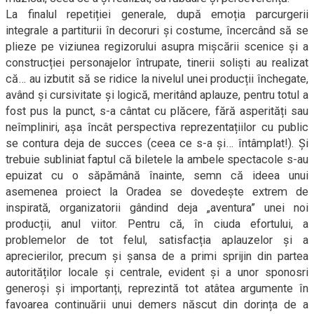
La finalul repetiției generale, după emoția parcurgerii
integrale a partiturii în decoruri și costume, încercând să se
plieze pe viziunea regizorului asupra mișcării scenice și a
construcției personajelor întrupate, tinerii soliști au realizat
că… au izbutit să se ridice la nivelul unei producții închegate,
având și cursivitate și logică, meritând aplauze, pentru totul a
fost pus la punct, s-a cântat cu plăcere, fără asperități sau
neîmpliniri, așa încât perspectiva reprezentațiilor cu public
se contura deja de succes (ceea ce s-a și… întâmplat!). Și
trebuie subliniat faptul că biletele la ambele spectacole s-au
epuizat cu o săpămână înainte, semn că ideea unui
asemenea proiect la Oradea se dovedește extrem de
inspirată, organizatorii gândind deja „aventura” unei noi
producții, anul viitor. Pentru că, în ciuda efortului, a
problemelor de tot felul, satisfacția aplauzelor și a
aprecierilor, precum și șansa de a primi sprijin din partea
autorităților locale și centrale, evident și a unor sponosri
generoși și importanți, reprezintă tot atâtea argumente în
favoarea continuării unui demers născut din dorința de a