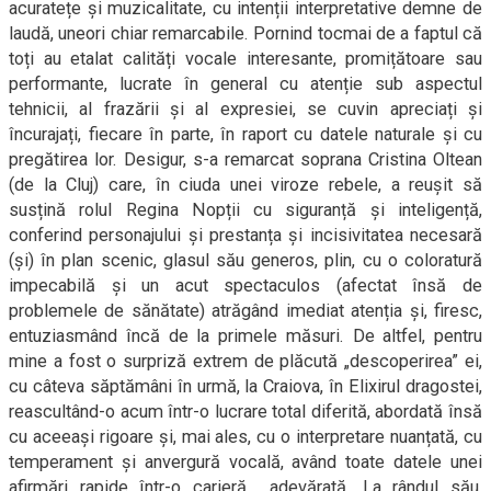
acuratețe și muzicalitate, cu intenții interpretative demne de
laudă, uneori chiar remarcabile. Pornind tocmai de a faptul că
toți au etalat calități vocale interesante, promițătoare sau
performante, lucrate în general cu atenție sub aspectul
tehnicii, al frazării și al expresiei, se cuvin apreciați și
încurajați, fiecare în parte, în raport cu datele naturale și cu
pregătirea lor. Desigur, s-a remarcat soprana Cristina Oltean
(de la Cluj) care, în ciuda unei viroze rebele, a reușit să
susțină rolul Regina Nopții cu siguranță și inteligență,
conferind personajului și prestanța și incisivitatea necesară
(și) în plan scenic, glasul său generos, plin, cu o coloratură
impecabilă și un acut spectaculos (afectat însă de
problemele de sănătate) atrăgând imediat atenția și, firesc,
entuziasmând încă de la primele măsuri. De altfel, pentru
mine a fost o surpriză extrem de plăcută „descoperirea” ei,
cu câteva săptămâni în urmă, la Craiova, în Elixirul dragostei,
reascultând-o acum într-o lucrare total diferită, abordată însă
cu aceeași rigoare și, mai ales, cu o interpretare nuanțată, cu
temperament și anvergură vocală, având toate datele unei
afirmări rapide într-o carieră… adevărată. La rândul său,