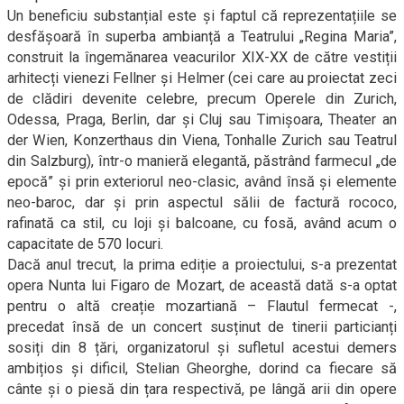
Un beneficiu substanțial este și faptul că reprezentațiile se
desfășoară în superba ambianță a Teatrului „Regina Maria”,
construit la îngemănarea veacurilor XIX-XX de către vestiții
arhitecți vienezi Fellner și Helmer (cei care au proiectat zeci
de clădiri devenite celebre, precum Operele din Zurich,
Odessa, Praga, Berlin, dar și Cluj sau Timișoara, Theater an
der Wien, Konzerthaus din Viena, Tonhalle Zurich sau Teatrul
din Salzburg), într-o manieră elegantă, păstrând farmecul „de
epocă” și prin exteriorul neo-clasic, având însă și elemente
neo-baroc, dar și prin aspectul sălii de factură rococo,
rafinată ca stil, cu loji și balcoane, cu fosă, având acum o
capacitate de 570 locuri.
Dacă anul trecut, la prima ediție a proiectului, s-a prezentat
opera Nunta lui Figaro de Mozart, de această dată s-a optat
pentru o altă creație mozartiană – Flautul fermecat -,
precedat însă de un concert susținut de tinerii particianți
sosiți din 8 țări, organizatorul și sufletul acestui demers
ambițios și dificil, Stelian Gheorghe, dorind ca fiecare să
cânte și o piesă din țara respectivă, pe lângă arii din opere