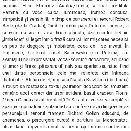
soprana Elise Efremov (Austria/Franța) a fost credibilă
Pamina, cu voce caldă, luminoasă, frumos condusă,
simpatică și sensibilă, în timp ce partanerul ei, tenorul Robert
Bede (de la Oradea), încă la primii pași în lumea scenei, a
convins că are o voce lirică plăcută, dar sunetul trebuie
„îmbrăcat” și legat într-o frază cursivă, iar mișcarea necesită
un pus de degajare și mobilitate, ceea ce… se învață. În
Papageno, baritonul Jacel Batarowski (din Polonia) are
avantajul unei expresivități vocal-scenice deosebite, aducând
și umor și firesc „păsărarului” naiv sau speriat sau năuc, fiind
unul dintre personajele cele mai reliefate din întreaga
distribuție. Alături de el, soprana Natalia Brazhkina (din Rusia)
a reușit să rostească textul „bătrânei” deosebit de amuzant,
cântând apoi corect dar ușor strident; basul orădean Florin-
Mircea Ganea a avut prestanță în Sarastro, vocea sa amplă și
apariția impunătoare ajutându-l să confere ceva din gravitatea
personajului, tenorul francez Richard Golian aducând, de
asemenea, o parcurgere curată a partiturii lui Monostatos,
chiar dacă regizorul a vrut ca personajul să nu mai fie nici