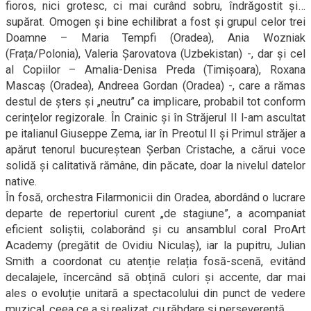
fioros, nici grotesc, ci mai curând sobru, îndrăgostit și…
supărat. Omogen și bine echilibrat a fost și grupul celor trei
Doamne – Maria Tempfi (Oradea), Ania Wozniak
(Frața/Polonia), Valeria Șarovatova (Uzbekistan) -, dar și cel
al Copiilor – Amalia-Denisa Preda (Timișoara), Roxana
Mascaș (Oradea), Andreea Gordan (Oradea) -, care a rămas
destul de șters și „neutru” ca implicare, probabil tot conform
cerințelor regizorale. În Crainic și în Străjerul II l-am ascultat
pe italianul Giuseppe Zema, iar în Preotul II și Primul străjer a
apărut tenorul bucureștean Șerban Cristache, a cărui voce
solidă și calitativă rămâne, din păcate, doar la nivelul datelor
native.
În fosă, orchestra Filarmonicii din Oradea, abordând o lucrare
departe de repertoriul curent „de stagiune”, a acompaniat
eficient soliștii, colaborând și cu ansamblul coral ProArt
Academy (pregătit de Ovidiu Niculaș), iar la pupitru, Julian
Smith a coordonat cu atenție relația fosă-scenă, evitând
decalajele, încercând să obțină culori și accente, dar mai
ales o evoluție unitară a spectacolului din punct de vedere
muzical, ceea ce a și realizat, cu răbdare și perseverență.