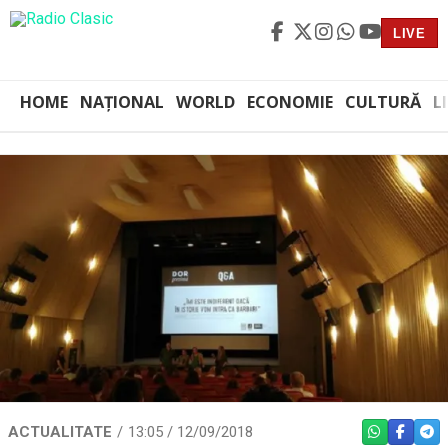
LIVE
HOME
NAȚIONAL
WORLD
ECONOMIE
CULTURĂ
L
ACTUALITATE
13:05 / 12/09/2018
WHATSAPP
FACEBO
TEL