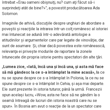
întrebat «Erau oameni obişnuiţi, nu? cum aţi făcut să-i
surprindeţi atât de bine?»”, a povestit producătoarea Ada
Solomon.
Imaginile de arhivă, discuţiile despre unghiuri de abordare a
poveştii şi reacţiile la intrarea într-un colţ românesc al istoriei
mai întunecat se adună într-o adevărată antologie a
atitudinilor şi argumentelor care par legate de vinovăţie, dar
sunt de asumare. Şi, chiar dacă povestea este românească,
relevanţa ei priveşte modurile de raportare la zonele
întunecate din propria istorie pentru spectatori din alte ţări.
„
Lumea zice, «Iată, încă una şi încă una, şi asta mă face
să mă gândesc la ce s-a întâmplat la mine acasă», l
a ce
nu se spune despre ce s-a întâmplat în Polonia, la ce nu se
spune despre ce s-a întâmplat în Cehia, şi aşa mai departe.
Ele sunt prezente în istoria tuturor, până la urmă. Francezii
spun acelaşi lucru, «Wow, asta ne face să ne gândim la o
seamă întreagă de lucruri din istoria noastră care nu se
spun». În Bosnia am avut o reacţie de la un spectator care