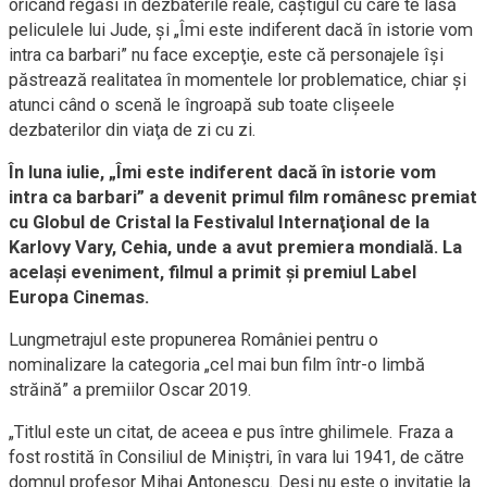
oricând regăsi în dezbaterile reale, câştigul cu care te lasă
peliculele lui Jude, şi „Îmi este indiferent dacă în istorie vom
intra ca barbari” nu face excepţie, este că personajele îşi
păstrează realitatea în momentele lor problematice, chiar şi
atunci când o scenă le îngroapă sub toate clişeele
dezbaterilor din viaţa de zi cu zi.
În luna iulie, „Îmi este indiferent dacă în istorie vom
intra ca barbari” a devenit primul film românesc premiat
cu Globul de Cristal la Festivalul Internaţional de la
Karlovy Vary, Cehia, unde a avut premiera mondială. La
acelaşi eveniment, filmul a primit şi premiul Label
Europa Cinemas.
Lungmetrajul este propunerea României pentru o
nominalizare la categoria „cel mai bun film într-o limbă
străină” a premiilor Oscar 2019.
„Titlul este un citat, de aceea e pus între ghilimele. Fraza a
fost rostită în Consiliul de Miniştri, în vara lui 1941, de către
domnul profesor Mihai Antonescu. Deşi nu este o invitaţie la