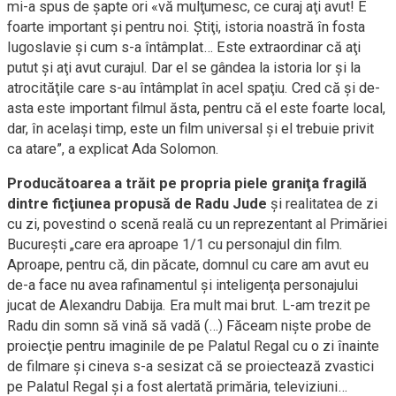
mi-a spus de şapte ori «vă mulţumesc, ce curaj aţi avut! E
foarte important şi pentru noi. Ştiţi, istoria noastră în fosta
Iugoslavie şi cum s-a întâmplat… Este extraordinar că aţi
putut şi aţi avut curajul. Dar el se gândea la istoria lor şi la
atrocităţile care s-au întâmplat în acel spaţiu. Cred că şi de-
asta este important filmul ăsta, pentru că el este foarte local,
dar, în acelaşi timp, este un film universal şi el trebuie privit
ca atare”, a explicat Ada Solomon.
Producătoarea a trăit pe propria piele graniţa fragilă
dintre ficţiunea propusă de Radu Jude
şi realitatea de zi
cu zi, povestind o scenă reală cu un reprezentant al Primăriei
Bucureşti „care era aproape 1/1 cu personajul din film.
Aproape, pentru că, din păcate, domnul cu care am avut eu
de-a face nu avea rafinamentul şi inteligenţa personajului
jucat de Alexandru Dabija. Era mult mai brut. L-am trezit pe
Radu din somn să vină să vadă (…) Făceam nişte probe de
proiecţie pentru imaginile de pe Palatul Regal cu o zi înainte
de filmare şi cineva s-a sesizat că se proiectează zvastici
pe Palatul Regal şi a fost alertată primăria, televiziuni…