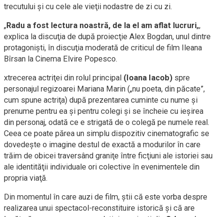
trecutului şi cu cele ale vieţii nodastre de zi cu zi.
„
Radu a fost lectura noastră, de la el am aflat lucruri
„,
explica la discuţia de după proiecţie Alex Bogdan, unul dintre
protagonişti, în discuţia moderată de criticul de film Ileana
Bîrsan la Cinema Elvire Popesco.
xtrecerea actriţei din rolul principal
(Ioana Iacob)
spre
personajul regizoarei Mariana Marin („nu poeta, din păcate”,
cum spune actriţa) după prezentarea cuminte cu nume şi
prenume pentru ea şi pentru colegi şi se încheie cu ieşirea
din personaj, odată ce e strigată de o colegă pe numele real.
Ceea ce poate părea un simplu dispozitiv cinematografic se
dovedeşte o imagine destul de exactă a modurilor în care
trăim de obicei traversând graniţe între ficţiuni ale istoriei sau
ale identităţii individuale ori colective în evenimentele din
propria viaţă.
Din momentul în care auzi de film, ştii că este vorba despre
realizarea unui spectacol-reconstituire istorică şi că are