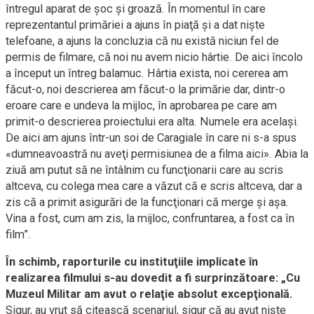
întregul aparat de şoc şi groază. În momentul în care
reprezentantul primăriei a ajuns în piaţă şi a dat nişte
telefoane, a ajuns la concluzia că nu există niciun fel de
permis de filmare, că noi nu avem nicio hârtie. De aici încolo
a început un întreg balamuc. Hârtia exista, noi cererea am
făcut-o, noi descrierea am făcut-o la primărie dar, dintr-o
eroare care e undeva la mijloc, în aprobarea pe care am
primit-o descrierea proiectului era alta. Numele era acelaşi.
De aici am ajuns într-un soi de Caragiale în care ni s-a spus
«dumneavoastră nu aveţi permisiunea de a filma aici». Abia la
ziuă am putut să ne întâlnim cu funcţionarii care au scris
altceva, cu colega mea care a văzut că e scris altceva, dar a
zis că a primit asigurări de la funcţionari că merge şi aşa.
Vina a fost, cum am zis, la mijloc, confruntarea, a fost ca în
film”.
În schimb, raporturile cu instituţiile implicate în
realizarea filmului s-au dovedit a fi surprinzătoare: „Cu
Muzeul Militar am avut o relaţie absolut excepţională.
Sigur, au vrut să citească scenariul, sigur că au avut nişte