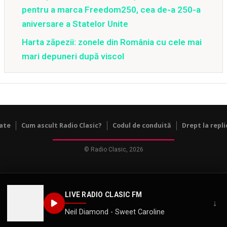
pentru a marca Freedom250, cea de-a 250-a
aniversare a Statelor Unite
Harta zăpezii: zonele din România cu cele mai
mari depuneri după viscol
tate
Cum ascult Radio Clasic?
Codul de conduită
Drept la repli
© Radio Clasic, 2026
LIVE RADIO CLASIC FM
↓
Neil Diamond - Sweet Caroline