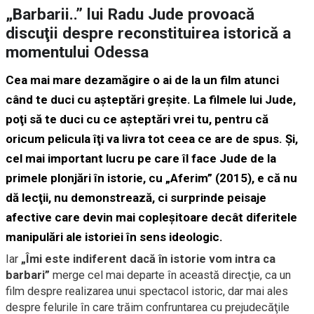
„Barbarii..” lui Radu Jude provoacă
discuţii despre reconstituirea istorică a
momentului Odessa
Cea mai mare dezamăgire o ai de la un film atunci
când te duci cu aşteptări greşite. La filmele lui Jude,
poţi să te duci cu ce aşteptări vrei tu, pentru că
oricum pelicula îţi va livra tot ceea ce are de spus. Şi,
cel mai important lucru pe care îl face Jude de la
primele plonjări în istorie, cu „Aferim” (2015), e că nu
dă lecţii, nu demonstrează, ci surprinde peisaje
afective care devin mai copleşitoare decât diferitele
manipulări ale istoriei în sens ideologic.
Iar
„Îmi este indiferent dacă în istorie vom intra ca
barbari”
merge cel mai departe în această direcţie, ca un
film despre realizarea unui spectacol istoric, dar mai ales
despre felurile în care trăim confruntarea cu prejudecăţile