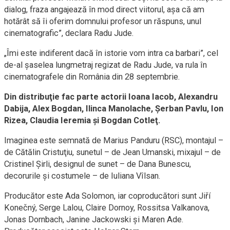
dialog, fraza angajează în mod direct viitorul, aşa că am
hotărât să îi oferim domnului profesor un răspuns, unul
cinematografic”, declara Radu Jude.
„Îmi este indiferent dacă în istorie vom intra ca barbari”, cel
de-al şaselea lungmetraj regizat de Radu Jude, va rula în
cinematografele din România din 28 septembrie.
Din distribuţie fac parte actorii Ioana Iacob, Alexandru
Dabija, Alex Bogdan, Ilinca Manolache, Şerban Pavlu, Ion
Rizea, Claudia Ieremia şi Bogdan Cotleţ.
Imaginea este semnată de Marius Panduru (RSC), montajul –
de Cătălin Cristuţiu, sunetul – de Jean Umanski, mixajul – de
Cristinel Şirli, designul de sunet – de Dana Bunescu,
decorurile şi costumele – de Iuliana Vîlsan.
Producător este Ada Solomon, iar coproducători sunt Jiří
Konečný, Serge Lalou, Claire Dornoy, Rossitsa Valkanova,
Jonas Dornbach, Janine Jackowski şi Maren Ade.