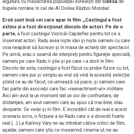
legătură cu masacrarea populaţiei evreieşti din
Odesa
de
trupele române în cel de-Al Doilea Război Mondial.
Eroii sunt însă cei care apar în film: „Castingul a fost
extins şi a fost direcţionat dincolo de actori. Pe de o
parte
, a fost castingul Vioricăi Capdefier pentru tot ce a
însemnat actori. Radu avea nişte idei şi nişte oameni cu care
voia neapărat să lucreze şi în masa de actanţi din spectacol.
Pe urmă, erau o seamă de interpreţi pentru figuraţie specială,
oameni pe care Radu îi ştia şi pe care i-a dorit în film.
Dincolo de asta, castingul a fost făcut cu probe fizice cu tot,
oameni care pur şi simplu au vrut să vină la această selecţie
ştiind ce au de făcut, ce urmează să joace, şi oameni care
fac parte din asociaţii care fac «reenactment-uri» militare.
Aici am avut la un moment dat un soi de confruntare, de
distanţare, am avut oameni care au spus că mai bine stau
deoparte. Se vede şi în film. E incredibil cât de real e acest
scenariu scris, o ficţiune a lui Radu care s-a dovedit foarte
real.(…) La Karlovy Vary ne-au întrebat câţiva critici de film,
aşadar, oameni care ştiu ce înseamnă cinema-ul, ne-au