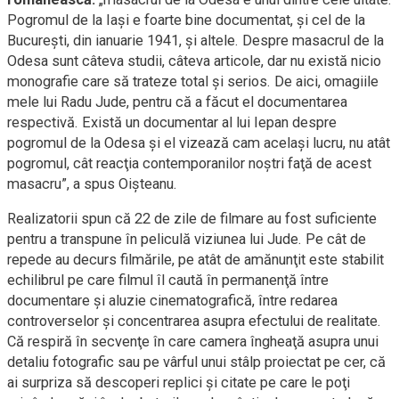
Pogromul de la Iaşi e foarte bine documentat, şi cel de la
Bucureşti, din ianuarie 1941, şi altele. Despre masacrul de la
Odesa sunt câteva studii, câteva articole, dar nu există nicio
monografie care să trateze total şi serios. De aici, omagiile
mele lui Radu Jude, pentru că a făcut el documentarea
respectivă. Există un documentar al lui Iepan despre
pogromul de la Odesa şi el vizează cam acelaşi lucru, nu atât
pogromul, cât reacţia contemporanilor noştri faţă de acest
masacru”, a spus Oişteanu.
Realizatorii spun că 22 de zile de filmare au fost suficiente
pentru a transpune în peliculă viziunea lui Jude. Pe cât de
repede au decurs filmările, pe atât de amănunţit este stabilit
echilibrul pe care filmul îl caută în permanenţă între
documentare şi aluzie cinematografică, între redarea
controverselor şi concentrarea asupra efectului de realitate.
Că respiră în secvenţe în care camera îngheaţă asupra unui
detaliu fotografic sau pe vârful unui stâlp proiectat pe cer, că
ai surpriza să descoperi replici şi citate pe care le poţi