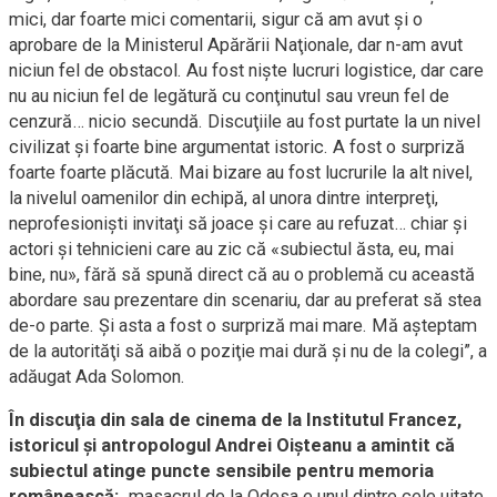
mici, dar foarte mici comentarii, sigur că am avut şi o
aprobare de la Ministerul Apărării Naţionale, dar n-am avut
niciun fel de obstacol. Au fost nişte lucruri logistice, dar care
nu au niciun fel de legătură cu conţinutul sau vreun fel de
cenzură… nicio secundă. Discuţiile au fost purtate la un nivel
civilizat şi foarte bine argumentat istoric. A fost o surpriză
foarte foarte plăcută. Mai bizare au fost lucrurile la alt nivel,
la nivelul oamenilor din echipă, al unora dintre interpreţi,
neprofesionişti invitaţi să joace şi care au refuzat… chiar şi
actori şi tehnicieni care au zic că «subiectul ăsta, eu, mai
bine, nu», fără să spună direct că au o problemă cu această
abordare sau prezentare din scenariu, dar au preferat să stea
de-o parte. Şi asta a fost o surpriză mai mare. Mă aşteptam
de la autorităţi să aibă o poziţie mai dură şi nu de la colegi”, a
adăugat Ada Solomon.
În discuţia din sala de cinema de la Institutul Francez,
istoricul şi antropologul Andrei Oişteanu a amintit că
subiectul atinge puncte sensibile pentru memoria
românească:
„masacrul de la Odesa e unul dintre cele uitate.