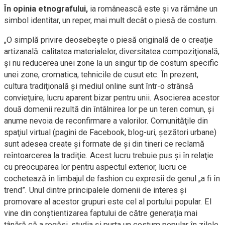
În opinia etnografului,
ia românească este şi va rămâne un
simbol identitar, un reper, mai mult decât o piesă de costum.
„O simplă privire deosebeşte o piesă originală de o creaţie
artizanală: calitatea materialelor, diversitatea compoziţională,
şi nu reducerea unei zone la un singur tip de costum specific
unei zone, cromatica, tehnicile de cusut etc. În prezent,
cultura tradiţională şi mediul online sunt într-o strânsă
convieţuire, lucru aparent bizar pentru unii. Asocierea acestor
două domenii rezultă din întâlnirea lor pe un teren comun, şi
anume nevoia de reconfirmare a valorilor. Comunităţile din
spaţiul virtual (pagini de Facebook, blog-uri, şezători urbane)
sunt adesea create şi formate de şi din tineri ce reclamă
reîntoarcerea la tradiţie. Acest lucru trebuie pus şi în relaţie
cu preocuparea lor pentru aspectul exterior, lucru ce
cochetează în limbajul de fashion cu expresii de genul „a fi în
trend”. Unul dintre principalele domenii de interes şi
promovare al acestor grupuri este cel al portului popular. El
vine din conştientizarea faptului de către generaţia mai
tânără că a regăsi, studia şi purta un costum popular în zilele