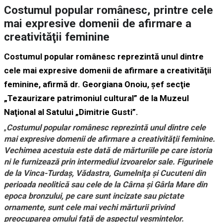
Costumul popular românesc, printre cele
mai expresive domenii de afirmare a
creativităţii feminine
Costumul popular românesc reprezintă unul dintre
cele mai expresive domenii de afirmare a creativităţii
feminine, afirmă dr. Georgiana Onoiu, şef secţie
„Tezaurizare patrimoniul cultural” de la Muzeul
Naţional al Satului „Dimitrie Gusti”.
„
Costumul popular românesc reprezintă unul dintre cele
mai expresive domenii de afirmare a creativităţii feminine.
Vechimea acestuia este dată de mărturiile pe care istoria
ni le furnizează prin intermediul izvoarelor sale. Figurinele
de la Vinca-Turdaş, Vădastra, Gumelniţa şi Cucuteni din
perioada neolitică sau cele de la Cârna şi Gârla Mare din
epoca bronzului, pe care sunt incizate sau pictate
ornamente, sunt cele mai vechi mărturii privind
preocuparea omului faţă de aspectul veşmintelor.