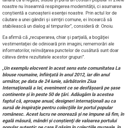
noastre nu înseamnă respingerea modernităţii, ci asumarea
conştientă a cunoaşterii esenţei noastre. Prin actul lor de
căutare a unei gândiri şi simţiri comune, ei încearcă să
stabilească un dialog al timpurilor”, consideră dr. Onoiu.
Ea afirmă că „recuperarea, chiar şi parţială, a bogăţiei
vestimentaţiei de odinioară prin imagini, rememorări ale
informatorilor, reînvăţarea punctelor de cusătură sunt doar
câteva dintre rezultatele acestor grupuri”.
„
Un exemplu elocvent în acest sens este comunitatea La
blouse roumaine, înfiinţată în anul 2012, iar din anul
următor, pe data de 24 iunie, sărbătorim Ziua
Internaţională a Iei, eveniment ce se desfăşoară pe şase
continente şi în peste 50 de ţări. Adăugăm la acestea
faptul că, aproape anual, designeri internaţionali au ca
sursă de inspiraţie pentru colecţiile lor portul popular
românesc. Acest lucru ne onorează şi ne impune să fim, în
egală măsură, mândri şi conştienţi de valoarea portului
popular autentic pe care îl găsim în colecţiile muzeale, în