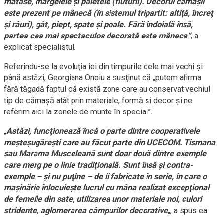
mătase, mărgelele şi paietele (fluturii). Decorul cămăşii
este prezent pe mânecă (în sistemul tripartit: altiţă, încreţ
şi râuri), gât, piept, spate şi poale. Fără îndoială însă,
partea cea mai spectaculos decorată este mâneca”
, a
explicat specialistul.
Referindu-se la evoluţia iei din timpurile cele mai vechi şi
până astăzi, Georgiana Onoiu a susţinut că „putem afirma
fără tăgadă faptul că există zone care au conservat vechiul
tip de cămaşă atât prin materiale, formă şi decor şi ne
referim aici la zonele de munte în special”.
„
Astăzi, funcţionează încă o parte dintre cooperativele
meşteşugăreşti care au făcut parte din UCECOM. Tismana
sau Marama Musceleană sunt doar două dintre exemple
care merg pe o linie tradiţională. Sunt însă şi contra-
exemple – şi nu puţine – de ii fabricate în serie, în care o
maşinărie înlocuieşte lucrul cu mâna realizat excepţional
de femeile din sate, utilizarea unor materiale noi, culori
stridente, aglomerarea câmpurilor decorative
„, a spus ea.