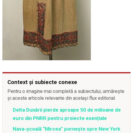
Context și subiecte conexe
Pentru o imagine mai completă a subiectului, urmărește
și aceste articole relevante din același flux editorial.
Delta Dunării pierde aproape 50 de milioane de
euro din PNRR pentru proiecte esențiale
Nava-școală “Mircea” pornește spre New York