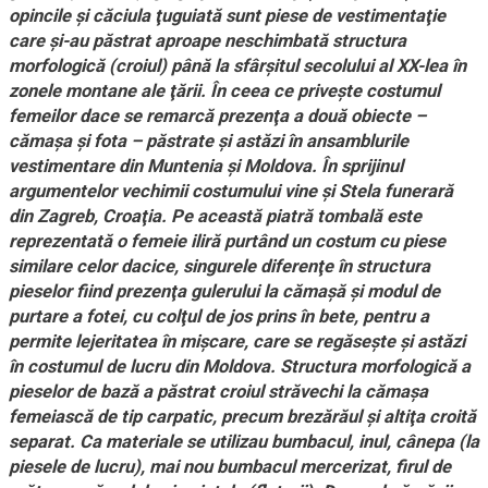
opincile şi căciula ţuguiată sunt piese de vestimentaţie
care şi-au păstrat aproape neschimbată structura
morfologică (croiul) până la sfârşitul secolului al XX-lea în
zonele montane ale ţării. În ceea ce priveşte costumul
femeilor dace se remarcă prezenţa a două obiecte –
cămaşa şi fota – păstrate şi astăzi în ansamblurile
vestimentare din Muntenia şi Moldova. În sprijinul
argumentelor vechimii costumului vine şi Stela funerară
din Zagreb, Croaţia. Pe această piatră tombală este
reprezentată o femeie iliră purtând un costum cu piese
similare celor dacice, singurele diferenţe în structura
pieselor fiind prezenţa gulerului la cămaşă şi modul de
purtare a fotei, cu colţul de jos prins în bete, pentru a
permite lejeritatea în mişcare, care se regăseşte şi astăzi
în costumul de lucru din Moldova. Structura morfologică a
pieselor de bază a păstrat croiul străvechi la cămaşa
femeiască de tip carpatic, precum brezărăul şi altiţa croită
separat. Ca materiale se utilizau bumbacul, inul, cânepa (la
piesele de lucru), mai nou bumbacul mercerizat, firul de