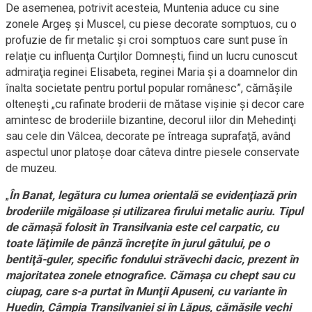
De asemenea, potrivit acesteia, Muntenia aduce cu sine
zonele Argeş şi Muscel, cu piese decorate somptuos, cu o
profuzie de fir metalic şi croi somptuos care sunt puse în
relaţie cu influenţa Curţilor Domneşti, fiind un lucru cunoscut
admiraţia reginei Elisabeta, reginei Maria şi a doamnelor din
înalta societate pentru portul popular românesc”, cămăşile
olteneşti „cu rafinate broderii de mătase vişinie şi decor care
amintesc de broderiile bizantine, decorul iilor din Mehedinţi
sau cele din Vâlcea, decorate pe întreaga suprafaţă, având
aspectul unor platoşe doar câteva dintre piesele conservate
de muzeu.
„
În Banat, legătura cu lumea orientală se evidenţiază prin
broderiile migăloase şi utilizarea firului metalic auriu. Tipul
de cămaşă folosit în Transilvania este cel carpatic, cu
toate lăţimile de pânză încreţite în jurul gâtului, pe o
bentiţă-guler, specific fondului străvechi dacic, prezent în
majoritatea zonele etnografice. Cămaşa cu chept sau cu
ciupag, care s-a purtat în Munţii Apuseni, cu variante în
Huedin, Câmpia Transilvaniei şi în Lăpuş, cămăşile vechi