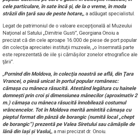
cele particulare, în sate încă şi, de la o vreme, în moda
străzii din ţară sau de peste hotare
„, a adăugat specialistul.
Legat de patrimoniul de o valoare excepţională al Muzeului
Naţional al Satului „Dimitrie Gusti”, Georgiana Onoiu a
precizat că din cele aproape 16.000 de piese de port popular
din colecţia apreciatei instituţii muzeale, „o însemnată parte
este reprezentată de iile şi cămăşilor zonelor etnografice ale
ţării”.
„
Pornind din Moldova, în colecţia noastră se află, din Ţara
Vrancei, o piesă unicat în portul popular românesc:
cămaşa cu mâneca răsucită. Atestând legătura cu hainele
domneşti prin croi şi dimensiunea mânecilor (aproximativ 2
m.) cămaşa cu mâneca răsucită înnobilează costumul
vrâncencelor. Tot în Moldova merită amintită cămaşa cu
pieptul format din pânză de borangic (numită local „chept
de borangic”) prezentă pe Valea Siretului sau cămăşile de
lână din Iaşi şi Vaslui
„, a mai precizat dr. Onoiu.