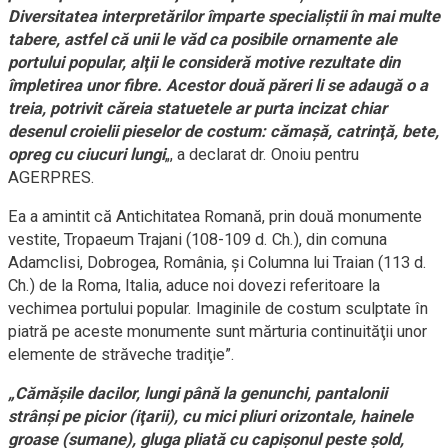
Diversitatea interpretărilor împarte specialiştii în mai multe
tabere, astfel că unii le văd ca posibile ornamente ale
portului popular, alţii le consideră motive rezultate din
împletirea unor fibre. Acestor două păreri li se adaugă o a
treia, potrivit căreia statuetele ar purta incizat chiar
desenul croielii pieselor de costum: cămaşă, catrinţă, bete,
opreg cu ciucuri lungi
„, a declarat dr. Onoiu pentru
AGERPRES.
Ea a amintit că Antichitatea Romană, prin două monumente
vestite, Tropaeum Trajani (108-109 d. Ch.), din comuna
Adamclisi, Dobrogea, România, şi Columna lui Traian (113 d.
Ch.) de la Roma, Italia, aduce noi dovezi referitoare la
vechimea portului popular. Imaginile de costum sculptate în
piatră pe aceste monumente sunt mărturia continuităţii unor
elemente de străveche tradiţie”.
„Cămăşile dacilor, lungi până la genunchi, pantalonii
strânşi pe picior (iţarii), cu mici pliuri orizontale, hainele
groase (sumane), gluga pliată cu capişonul peste şold,