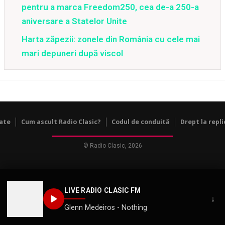
pentru a marca Freedom250, cea de-a 250-a
aniversare a Statelor Unite
Harta zăpezii: zonele din România cu cele mai
mari depuneri după viscol
tate
Cum ascult Radio Clasic?
Codul de conduită
Drept la repli
© Radio Clasic, 2026
LIVE RADIO CLASIC FM
↓
Glenn Medeiros - Nothing