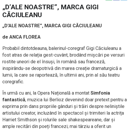
„D’ALE NOASTRE”, MARCA GIGI
CĂCIULEANU
„D'ALE NOASTRE”, MARCA GIGI CĂCIULEANU
de ANCA FLOREA
Probabil dintotdeauna, balerinul-coregraf Gigi Căciuleanu a
fost atras de relația gest-cuvânt, brodând mișcări pe versuri
rostite uneori de el însuși, în română sau franceză,
inspirându-se deopotrivă din marea creație dramaturgică a
lumii, la care se raportează, în ultimii ani, prin al său teatru
coregrafic.
În urmă cu ani, la Opera Națională a montat
Simfonia
fantastică
, muzica lui Berlioz devenind doar pretext pentru a
exprima prin dans propriile gânduri și trăiri despre neliniștile
artistului creator, incluzând în spectacol și trimiteri la actrița
Harriet Smithson și rolurile sale shakespeareane, dar și
ample recitări din poeți francezi; mai târziu a oferit un