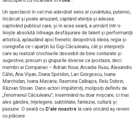
descoperit cu încântare în
Folia
…
Un spectacol în cel mai adevărat sens al cuvântului, puternic,
încărcat și poate amuzant, captând atenția și adesea
captivând publicul care, și în acea seară, a urmărit într-o
liniște absolută întreaga desfășurare de talent și performanță
artistică, aplaudând apoi frenetic deopotrivă ideea, regia și
coregrafia ce-i aparțin lui Gigi Căciuleanu, cât și interpreții
care au realizat crochiurile deosebit de bine conturate și
sugestive, precum și grupurile diverse ca ipostaze, deci
membri ai Companiei – Adrian Nour, Arcadie Rusu, Alexandru
Călin, Ana Vișan, Diana Spiridon, Lari Giorgescu, Ioana
Marchidan, Ioana Macarie, Rasmina Calbajos, Relu Dobrin,
Răzvan Stoian. Dans-actori împătimiți, molipsiți definitv de
„fenomenul Căciuleanu”, însemnând nu doar mișcare, ci mai
ales gândire, înțelegere, subtilitate, fantezie, cultură și
pasiune. O seară cu
D
'
ale noastre
la care oricând aș reveni
cu plăcere.