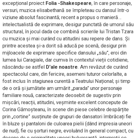
excepțional proiect
Folia -Shakespeare
, în care personaje,
versuri, muzica elisabethană se împleteau cu dansul într-o
viziune absolut fascinantă; recent a propus o manieră…
intelectualistă de exprimare, desigur punctată de umorul său
structural, în jocul dada ce combină scrierile lui Tristan Tzara
cu muzica și mai curând cu atitudini sau repere de dans. Și
printre acestea și-a dorit să aducă pe scenă, desigur prin
mijloacele de exprimare specifice dansului „său”, eroi din
lumea lui Caragiale, dar cumva în contextul vieții cotidiene,
născându-se astfel
D'ale noastre
. Am revăzut de curând
spectacolul care, din fericire, asemeni tuturor celorlalte, a
fost inclus în stagiunea curentă a Teatrului Național; și timp
de o oră și jumătate am urmărit „parada” unor personaje
familiare nouă, caracterizate deosebit de sugestiv prin
mișcări, reacții, atitudini, veșminte excelent concepute de
Corina Gămoșteanu, în scene din piese celebre despărțite
prin „cortine” susținute de grupuri de dansatori îmbrăcați fie
în bluze și pantaloni de culoarea pielii (dând impresia uneori
de nud), fie cu șorturi negre, evoluând în general compact, cu
desene de o originalitate uneori bulversantă, interpreții ce