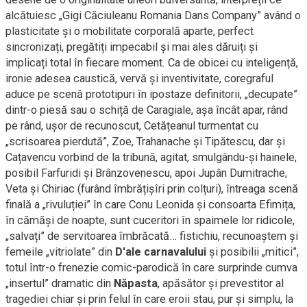
alcătuiesc „Gigi Căciuleanu Romania Dans Company” având o
plasticitate și o mobilitate corporală aparte, perfect
sincronizați, pregătiți impecabil și mai ales dăruiți și
implicați total în fiecare moment. Ca de obicei cu inteligență,
ironie adesea caustică, vervă și inventivitate, coregraful
aduce pe scenă prototipuri în ipostaze definitorii, „decupate”
dintr-o piesă sau o schiță de Caragiale, așa încât apar, rând
pe rând, ușor de recunoscut, Cetățeanul turmentat cu
„scrisoarea pierdută”, Zoe, Trahanache și Tipătescu, dar și
Cațavencu vorbind de la tribună, agitat, smulgându-și hainele,
posibil Farfuridi și Brânzovenescu, apoi Jupân Dumitrache,
Veta și Chiriac (furând îmbrățișîri prin colțuri), întreaga scenă
finală a „rivuluției” în care Conu Leonida și consoarta Efimița,
în cămăși de noapte, sunt cuceritori în spaimele lor ridicole,
„salvați” de servitoarea îmbrăcată… fistichiu, recunoaștem și
femeile „vitriolate” din
D
'
ale carnavalului
și posibilii „mitici”,
totul într-o frenezie comic-parodică în care surprinde cumva
„insertul” dramatic din
Năpasta
, apăsător și prevestitor al
tragediei chiar și prin felul în care eroii stau, pur și simplu, la