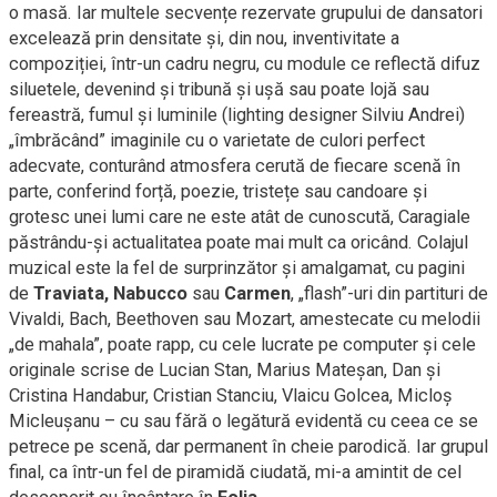
o masă. Iar multele secvențe rezervate grupului de dansatori
excelează prin densitate și, din nou, inventivitate a
compoziției, într-un cadru negru, cu module ce reflectă difuz
siluetele, devenind și tribună și ușă sau poate lojă sau
fereastră, fumul și luminile (lighting designer Silviu Andrei)
„îmbrăcând” imaginile cu o varietate de culori perfect
adecvate, conturând atmosfera cerută de fiecare scenă în
parte, conferind forță, poezie, tristețe sau candoare și
grotesc unei lumi care ne este atât de cunoscută, Caragiale
păstrându-și actualitatea poate mai mult ca oricând. Colajul
muzical este la fel de surprinzător și amalgamat, cu pagini
de
Traviata, Nabucco
sau
Carmen
, „flash”-uri din partituri de
Vivaldi, Bach, Beethoven sau Mozart, amestecate cu melodii
„de mahala”, poate rapp, cu cele lucrate pe computer și cele
originale scrise de Lucian Stan, Marius Mateșan, Dan și
Cristina Handabur, Cristian Stanciu, Vlaicu Golcea, Micloș
Micleușanu – cu sau fără o legătură evidentă cu ceea ce se
petrece pe scenă, dar permanent în cheie parodică. Iar grupul
final, ca într-un fel de piramidă ciudată, mi-a amintit de cel