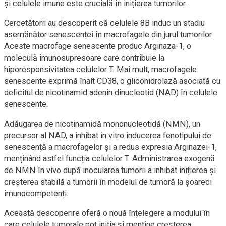
și celulele imune este crucială în inițierea tumorilor.
Cercetătorii au descoperit că celulele 8B induc un stadiu
asemănător senescenței în macrofagele din jurul tumorilor.
Aceste macrofage senescente produc Arginaza-1, o
moleculă imunosupresoare care contribuie la
hiporesponsivitatea celulelor T. Mai mult, macrofagele
senescente exprimă înalt CD38, o glicohidrolază asociată cu
deficitul de nicotinamid adenin dinucleotid (NAD) în celulele
senescente.
Adăugarea de nicotinamidă mononucleotidă (NMN), un
precursor al NAD, a inhibat in vitro inducerea fenotipului de
senescență a macrofagelor și a redus expresia Arginazei-1,
menținând astfel funcția celulelor T. Administrarea exogenă
de NMN în vivo după inocularea tumorii a inhibat inițierea și
creșterea stabilă a tumorii în modelul de tumoră la șoareci
imunocompetenți.
Această descoperire oferă o nouă înțelegere a modului în
care celulele tumorale pot iniția și menține creșterea