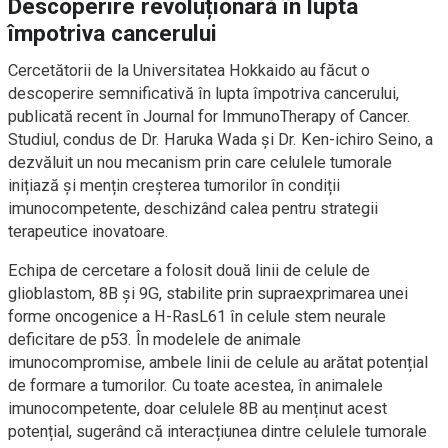
Descoperire revoluționară în lupta
împotriva cancerului
Cercetătorii de la Universitatea Hokkaido au făcut o
descoperire semnificativă în lupta împotriva cancerului,
publicată recent în Journal for ImmunoTherapy of Cancer.
Studiul, condus de Dr. Haruka Wada și Dr. Ken-ichiro Seino, a
dezvăluit un nou mecanism prin care celulele tumorale
inițiază și mențin creșterea tumorilor în condiții
imunocompetente, deschizând calea pentru strategii
terapeutice inovatoare.
Echipa de cercetare a folosit două linii de celule de
glioblastom, 8B și 9G, stabilite prin supraexprimarea unei
forme oncogenice a H-RasL61 în celule stem neurale
deficitare de p53. În modelele de animale
imunocompromise, ambele linii de celule au arătat potențial
de formare a tumorilor. Cu toate acestea, în animalele
imunocompetente, doar celulele 8B au menținut acest
potențial, sugerând că interacțiunea dintre celulele tumorale