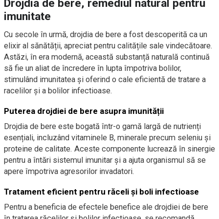
Drojdia de bere, remediul natural pentru
imunitate
Cu secole în urmă, drojdia de bere a fost descoperită ca un
elixir al sănătății, apreciat pentru calitățile sale vindecătoare.
Astăzi, în era modernă, această substanță naturală continuă
să fie un aliat de încredere în lupta împotriva bolilor,
stimulând imunitatea și oferind o cale eficientă de tratare a
racelilor și a bolilor infectioase.
Puterea drojdiei de bere asupra imunității
Drojdia de bere este bogată într-o gamă largă de nutrienți
esențiali, incluzând vitaminele B, minerale precum seleniu și
proteine de calitate. Aceste componente lucrează în sinergie
pentru a întări sistemul imunitar și a ajuta organismul să se
apere împotriva agresorilor invadatori.
Tratament eficient pentru răceli și boli infectioase
Pentru a beneficia de efectele benefice ale drojdiei de bere
în tratarea răcelilor și bolilor infectioase, se recomandă