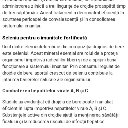
administrarea zilnică a trei lingurițe de drojdie proaspătă timp
de trei săptămâni. Acest tratament a demonstrat eficiență în
scurtarea perioadei de convalescență și în consolidarea
sistemului imunitar.
Seleniu pentru o imunitate fortificată
Unul dintre elementele-cheie din compoziția drojdiei de bere
este seleniul. Acest mineral esențial are rolul de a proteja
organismul împotriva radicalilor liberi și de a sprijini buna
funcționare a sistemului imunitar. Prin consumul regulat de
drojdie de bere, aportul crescut de seleniu contribuie la
întărirea barierelor naturale ale organismului.
Combaterea hepatitelor virale A, B și C
Studiile au evidențiat că drojdia de bere poate fi un aliat
eficient în lupta împotriva hepatitelor virale A, B și C.
Substanțele active din drojdie ajută la menținerea sănătății
ficatului și la reducerea riscului de infecții hepatice.