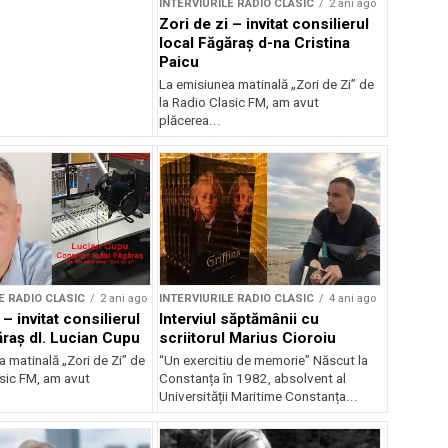
INTERVIURILE RADIO CLASIC
2 ani ago
Zori de zi – invitat consilierul
local Făgăraș d-na Cristina
Paicu
La emisiunea matinală „Zori de Zi” de
la Radio Clasic FM, am avut
plăcerea...
E RADIO CLASIC
2 ani ago
INTERVIURILE RADIO CLASIC
4 ani ago
 – invitat consilierul
Interviul săptămânii cu
ăraș dl. Lucian Cupu
scriitorul Marius Cioroiu
 matinală „Zori de Zi” de
“Un exercitiu de memorie” Născut la
asic FM, am avut
Constanța în 1982, absolvent al
Universității Maritime Constanța...