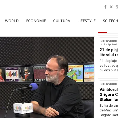
WORLD
ECONOMIE
CULTURĂ
LIFESTYLE
SCITECH
INTERVIURIL
2 săptămâ
21 de pla
litoralul
21 de plaje 
au fost ada
cu dizabilităț
INTERVIURIL
Vânătorul
Grigore Ca
Stelian I
Ediția de vi
de Minciuni”,
Grigore Cart