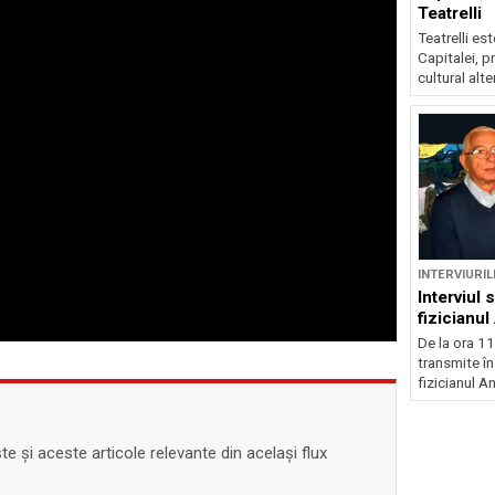
Teatrelli
Teatrelli est
Capitalei, pr
cultural alte
INTERVIURIL
Interviul 
fizicianu
De la ora 11
transmite în
fizicianul An
 și aceste articole relevante din același flux