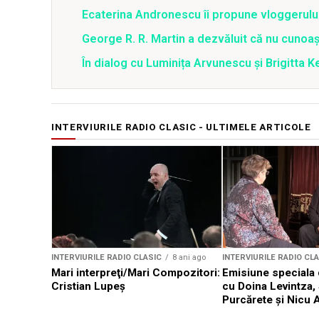
Ecaterina Andronescu îi propune vloggerului 
George R. R. Martin a dezvăluit că nu cunoaş
În dialog cu Luminița Arvunescu și Brigitta K
INTERVIURILE RADIO CLASIC - ULTIMELE ARTICOLE
INTERVIURILE RADIO CLASIC
8 ani ago
INTERVIURILE RADIO CL
Mari interpreţi/Mari Compozitori:
Emisiune speciala
Cristian Lupeș
cu Doina Levintza, 
Purcărete şi Nicu A