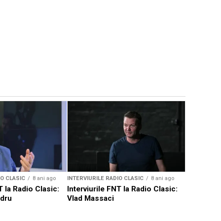
INTERVIURIL
Interviuri
Radu Afri
IO CLASIC
8 ani ago
INTERVIURILE RADIO CLASIC
8 ani ago
T la Radio Clasic:
Interviurile FNT la Radio Clasic:
ndru
Vlad Massaci