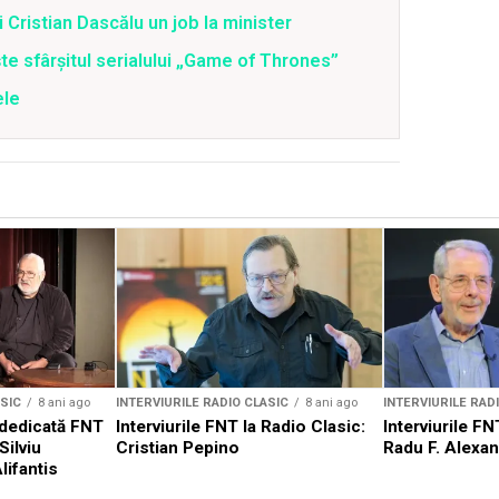
Cristian Dascălu un job la minister
te sfârşitul serialului „Game of Thrones”
ele
ASIC
8 ani ago
INTERVIURILE RADIO CLASIC
8 ani ago
INTERVIURILE RAD
 dedicată FNT
Interviurile FNT la Radio Clasic:
Interviurile FN
Silviu
Cristian Pepino
Radu F. Alexa
lifantis