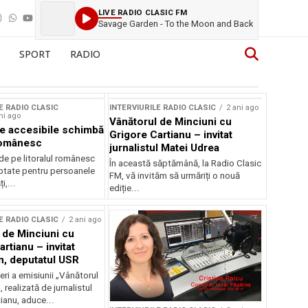
LIVE RADIO CLASIC FM
Savage Garden - To the Moon and Back
SPORT
RADIO
E RADIO CLASIC
INTERVIURILE RADIO CLASIC
2 ani ago
ni ago
Vânătorul de Minciuni cu
je accesibile schimbă
Grigore Cartianu – invitat
 românesc
jurnalistul Matei Udrea
de pe litoralul românesc
În această săptămână, la Radio Clasic
ptate pentru persoanele
FM, vă invităm să urmăriți o nouă
i,...
ediție...
E RADIO CLASIC
2 ani ago
 de Minciuni cu
rtianu – invitat
on, deputatul USR
neri a emisiunii „Vânătorul
 realizată de jurnalistul
ianu, aduce...