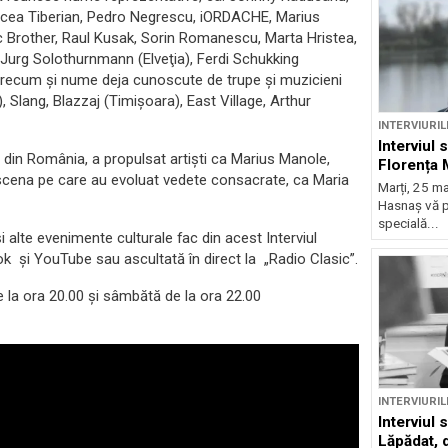
Mircea Tiberian, Pedro Negrescu, iORDACHE, Marius
ric Brother, Raul Kusak, Sorin Romanescu, Marta Hristea,
Jurg Solothurnmann (Elveţia), Ferdi Schukking
, precum şi nume deja cunoscute de trupe şi muzicieni
 Slang, Blazzaj (Timişoara), East Village, Arthur
INTERVIURIL
Interviul 
 din România, a propulsat artiști ca Marius Manole,
Florența 
i scena pe care au evoluat vedete consacrate, ca Maria
Marți, 25 mai
Hasnaș vă p
specială...
 şi alte evenimente culturale fac din acest Interviul
ok și YouTube sau ascultată în direct la „Radio Clasic”.
 de la ora 20.00 și sâmbătă de la ora 22.00
INTERVIURIL
Interviul
Lăpădat, d