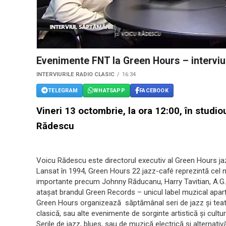
Evenimente FNT la Green Hours – interviu
INTERVIURILE RADIO CLASIC
16:34
TELEGRAM
WHATSAPP
FACEBOOK
Vineri 13 octombrie, la ora 12:00, în studio
Rădescu
Voicu Rădescu este directorul executiv al Green Hours jaz
Lansat în 1994, Green Hours 22 jazz-café reprezintă cel m
importante precum Johnny Răducanu, Harry Tavitian, A.G.
atașat brandul Green Records – unicul label muzical aparţ
Green Hours organizează săptămânal seri de jazz şi teatru
clasică, sau alte evenimente de sorginte artistică şi cultur
Serile de jazz, blues, sau de muzică electrică şi alterna