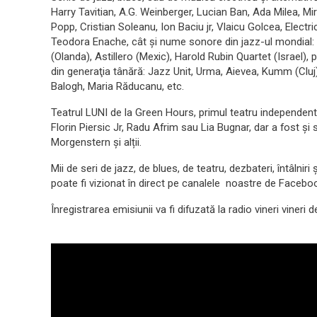
Harry Tavitian, A.G. Weinberger, Lucian Ban, Ada Milea, 
Popp, Cristian Soleanu, Ion Baciu jr, Vlaicu Golcea, Elect
Teodora Enache, cât şi nume sonore din jazz-ul mondial: 
(Olanda), Astillero (Mexic), Harold Rubin Quartet (Israel)
din generaţia tânără: Jazz Unit, Urma, Aievea, Kumm (Cluj),
Balogh, Maria Răducanu, etc.
Teatrul LUNI de la Green Hours, primul teatru independent
Florin Piersic Jr, Radu Afrim sau Lia Bugnar, dar a fost ș
Morgenstern și alții.
Mii de seri de jazz, de blues, de teatru, dezbateri, întâlniri
poate fi vizionat în direct pe canalele noastre de Facebo
Înregistrarea emisiunii va fi difuzată la radio vineri vineri