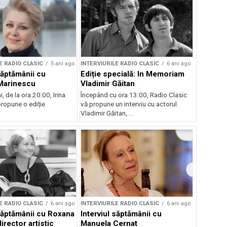
E RADIO CLASIC
5 ani ago
INTERVIURILE RADIO CLASIC
6 ani ago
săptămânii cu
Ediție specială: In Memoriam
Marinescu
Vladimir Găitan
, de la ora 20:00, Irina
Începând cu ora 13:00, Radio Clasic
ropune o ediție
vă propune un interviu cu actorul
Vladimir Găitan,...
E RADIO CLASIC
6 ani ago
INTERVIURILE RADIO CLASIC
6 ani ago
 săptămânii cu Roxana
Interviul săptămânii cu
irector artistic
Manuela Cernat