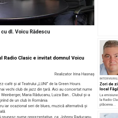
 cu dl. Voicu Rădescu
ul
Radio Clasic e invitat domnul Voicu
Realizator Irina Hasnaș
INTERVIURIL
z-café şi al Teatrului „LUNI” de la Green Hours.
Zori de zi
local Făg
ai vechi club de jazz din ţară. Aici au concertat nume
 Weinberger, Maria Răducanu, Luiza Ban… Clubul și-a
La emisiunea
la Radio Cl
inînd de un club în România.
plăcerea...
 iar ocazional seri de blues, muzică alternativă şi
ală.
tivă reunesc nume reprezentative, ca: Johnny Raducanu,