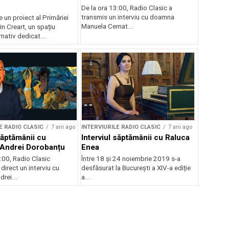
De la ora 13:00, Radio Clasic a
transmis un interviu cu doamna
e un proiect al Primăriei
Manuela Cernat...
in Creart, un spațiu
rnativ dedicat...
E RADIO CLASIC
7 ani ago
INTERVIURILE RADIO CLASIC
7 ani ago
săptămânii cu
Interviul săptămânii cu Raluca
l Andrei Dorobanțu
Enea
:00, Radio Clasic
Între 18 și 24 noiembrie 2019 s-a
 direct un interviu cu
desfăsurat la București a XIV-a ediție
drei...
a...