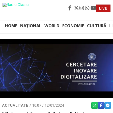
LIVE
HOME
NAȚIONAL
WORLD
ECONOMIE
CULTURĂ
L
ACTUALITATE
10:07 / 12/01/2024
WHATSAPP
FACEBO
TEL