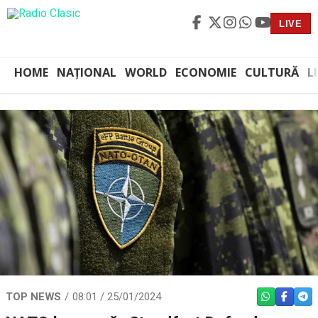
LIVE
HOME
NAȚIONAL
WORLD
ECONOMIE
CULTURĂ
L
TOP NEWS
08:01 / 25/01/2024
WHATSAPP
FACEBO
TEL