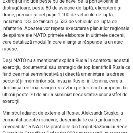
Exercițiul include peste 50 de nave, de la portavioane la
distrugătoare, peste 80 de avioane de luptă, elicoptere și
drone, precum și cel puțin 1.100 de vehicule de luptă,
incluzând 133 de tancuri și 533 de vehicule de luptă de
infanterie. Acestea vor repeta executarea planurilor regionale
de apărare ale NATO, primele elaborate în ultimele decenii,
care detaliază modul în care alianța ar răspunde la un atac
rusesc.
Deși NATO nu a menționat explicit Rusia în contextul acestui
exercițiu, documentul său strategic de top identifică Rusia ca
fiind cea mai semnificativă și directă amenințare la adresa
securității membrilor săi. Invazia Rusiei în Ucraina, care a
declanșat cel mai sângeros război pe teritoriul european din
ultimii peste 70 de ani, a subliniat necesitatea unor astfel de
exerciții.
Ministrul adjunct de externe al Rusiei, Aleksandr Grușko, a
comentat aceste manevre, descriindu-le ca o „întoarcere
irevocabilă” a NATO la practicile din timpul Războiului Rece.