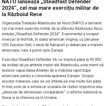
NATO lansează „Steadfast Defender
2024”, cel mai mare exercițiu militar de
la Războiul Rece
Organizația Tratatului Atlanticului de Nord (NATO) a demarat
cel mai mare exercițiu militar de la sfârșitul Războiului Rece,
intitulat „Steadfast Defender 2024”. Evenimentul a început
miercuri la Norfolk, în statul american Virginia, cu plecarea
USS Gunston Hall, o navă de transport și debarcare a marinei
americane, care a pornit spre Europa.
Exercițiul Steadfast Defender 24, ce implică până la 90.000
de soldați de pe ambele maluri ale Atlanticului, este menit să
testeze capacitatea Alianței de a mobiliza rapid trupe
americane pentru a consolida apărarea Europei. Scopul
acestor manevre, care se vor întinde pe mai multe luni până
în mai, este de a simula un scenariu de război împotriva unui
„adversar de dimensiuni comparabile”, o referire indirectă la
Rusia și la ofensiva sa în Ucraina.