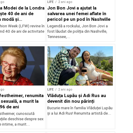
ago
LIFE
2 ani ago
a Modei de la Londra
Jon Bon Jovi a ajutat la
ște 40 de ani de
salvarea unei femei aflate în
n modă și
pericol pe un pod în Nashville
litate
ion Week (LFW) revine în
Legendă a rockului, Jon Bon Jovi a
nd 40 de ani de activitate
fost lăudat de poliția din Nashville,
Tennessee,...
ago
LIFE
2 ani ago
Westheimer, renumita
Vlăduța Lupău și Adi Rus au
sexuală, a murit la
devenit din nou părinți
 96 de ani
Bucurie mare în familia Vlăduței Lupău
și a lui Adi Rus! Renumita artistă de...
stheimer, cunoscută
țiile deschise despre sex
 intime, a murit...