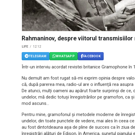
Rahmaninov, despre viitorul transmisiilor 
LIFE
12:12
TELEGRAM
WHATSAPP
FACEBOOK
Într-un interviu acordat revistei britanice Gramophone în 
Nu demult am fost rugat să-mi exprim opinia despre valoa
că, după parerea mea, radio-ul are o influență rea asupra a
De atunci, mulți oameni au apărut foarte surprinși de ce
undelor, mă dedic totuși înregistrărilor pe gramofon, ca ș
mod ascuns…
Pentru mine, gramofonul și metodele moderne de înregistr
undelor, din toate punctele de vedere, mai ales în ceea ce 
au fost dintotdeauna așa de pline de succes ca în ziua de
înregistrări alături de Edison, în America, sunetul pianulu