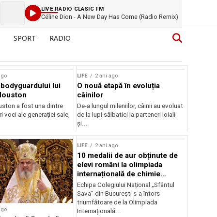
LIVE RADIO CLASIC FM
Céline Dion - A New Day Has Come (Radio Remix)
SPORT
RADIO
ago
LIFE
2 ani ago
bodyguardului lui
O nouă etapă în evoluția
Houston
câinilor
ston a fost una dintre
De-a lungul mileniilor, câinii au evoluat
i voci ale generației sale,
de la lupi sălbatici la parteneri loiali
și...
LIFE
2 ani ago
10 medalii de aur obținute de
elevi români la olimpiada
internațională de chimie
aplicată 2024
Echipa Colegiului Național „Sfântul
Sava” din București s-a întors
triumfătoare de la Olimpiada
ago
Internațională...