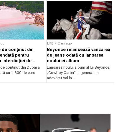
ago
LIFE
2 ani ago
 de conținut din
Beyoncé relansează vânzarea
endată pentru
de jeans odată cu lansarea
 interdicției de
noului ei album
plaja roz din Sardinia
de conținut din Dubai a
Lansarea noului album al lui Beyoncé,
tă cu 1.800 de euro
„Cowboy Carter”, a generat un
adevărat val în...
LIFE
5 ani 
Ce se înt
spectacol