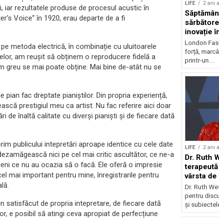
LIFE
2 ani 
, iar rezultatele produse de procesul acustic în
Săptămân
r’s Voice” în 1920, erau departe de a fi
sărbătore
inovație î
sustenabi
London Fash
ilor pe metoda electrică, în combinație cu uluitoarele
forță, marcâ
anelor, am reușit să obținem o reproducere fidelă a
printr-un...
cum greu se mai poate obține. Mai bine de-atât nu se
 pian fac dreptate pianiștilor. Din propria experiență,
ască prestigiul meu ca artist. Nu fac referire aici doar
 de înaltă calitate cu diverși pianiști și de fiecare dată
im publicului intepretări aproape identice cu cele date
LIFE
2 ani 
dezamăgească nici pe cel mai critic ascultător, ce ne-a
Dr. Ruth 
meni ce nu au ocazia să o facă. Ele oferă o impresie
terapeută 
cel mai important pentru mine, înregistrarile pentru
vârsta de
lă.
Dr. Ruth We
pentru discu
n satisfăcut de propria intepretare, de fiecare dată
și subiectele
or, e posibil să atingi ceva apropiat de perfecțiune