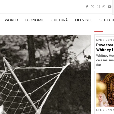
WORLD
ECONOMIE
CULTURĂ
LIFESTYLE
SCITECH
LIFE
2 ani 
Povestea 
Whitney 
Whitney Hou
cele mai mar
dar...
LIFE
2 ani 