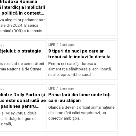
 Ortodoxă Română
 interdicția implicării
n politică în contextul
r din 2024
va alegerilor parlamentare
iale din 2024, Biserica
mână (BOR) a transmis...
ago
LIFE
2 ani ago
ățelului: o strategie
9 tipuri de nuci pe care ar
trebui să le incluzi în dieta ta
u realizat de cercetătorii
Pentru cei care își doresc o
mia Națională de Științe
alimentație sănătoasă și echilibrată,
.
nucile reprezintă o sursă...
ago
LIFE
2 ani ago
dintre Dolly Parton și
Prima țară din lume unde toți
us este construită pe
câini au stăpân
 pasiunea pentru
Olanda a devenit oficial prima națiune
din lume fără câini vagabonzi, un
 și Miley Cyrus, două
obiectiv ambițios...
ai îndrăgite figuri din
zicală,...