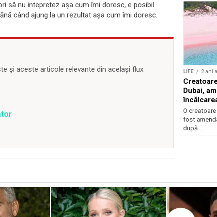
 ori să nu intepretez așa cum îmi doresc, e posibil
c pănă când ajung la un rezultat așa cum îmi doresc.
 și aceste articole relevante din același flux
LIFE
2 ani 
Creatoare
Dubai, am
încălcarea
acces pe 
O creatoare 
ator
fost amenda
după...