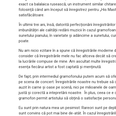
exact ca balalaica rusească, un instrument similar chitarei
folosință când am început să înregistrez pentru „His Maste
satisfăcătoare.
În ultimii trei ani, însă, datorită perfecționării înregistrăr
imbunătățiri ale calității redării muzicii în cazul gramofo
sunetului pianului, în varietate și adâncime a sunetului, 
poate.
Nu am nicio ezitare în a spune că înregistrările moderne de
consider că înregistrările mele nu fac altceva decât să cre
la lucrările compuse de mine. Am ascultat multe înregistrări
esența fiecărui artist a fost captată și menținută.
De fapt, prin intermediul gramofonului putem acum să ofer
pe scena de concert. Înregistrările noastre nu trebuie să 
auzit în carne și oase pe scenă, nici pe milioanele de oa
justă și corectă a intepretării noastre. În plus, ceea ce e 
gramofon permit artistului să obțină o satisfacție persona
Eu sunt prin natura mea un pesimist. Rareori sunt pe depli
sunt convins că pot mai bine de-atât. În cazul înregistrăril