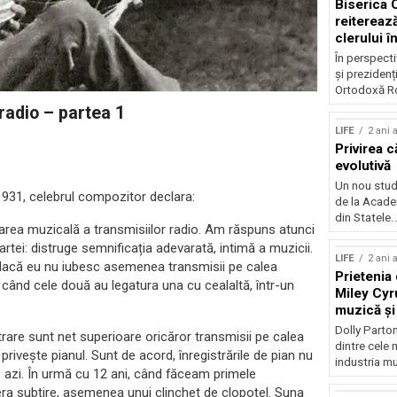
Biserica
reiterează
clerului î
alegerilo
În perspecti
și prezidenț
Ortodoxă Ro
radio – partea 1
LIFE
2 ani 
Privirea c
evolutivă
Un nou studi
1931, celebrul compozitor declara:
de la Acade
din Statele..
rea muzicală a transmisiilor radio. Am răspuns atunci
rtei: distruge semnificația adevarată, intimă a muzicii.
LIFE
2 ani 
, dacă eu nu iubesc asemenea transmisii pe calea
Prietenia 
i când cele două au legatura una cu cealaltă, într-un
Miley Cyr
muzică și
mâncare
Dolly Parton
are sunt net superioare oricăror transmisii pe calea
dintre cele m
privește pianul. Sunt de acord, înregistrările de pian nu
industria mu
 azi. În urmă cu 12 ani, când făceam primele
i era subțire, asemenea unui clinchet de clopoțel. Suna