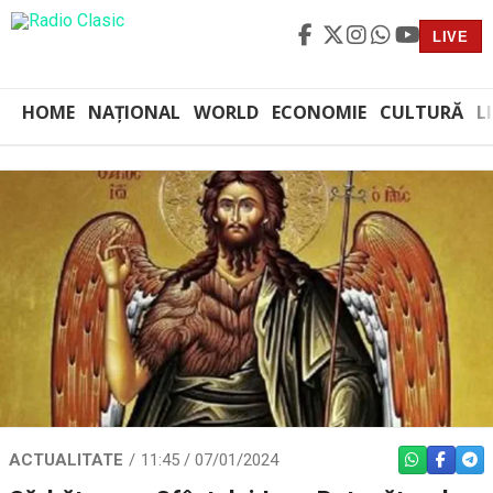
LIVE
HOME
NAȚIONAL
WORLD
ECONOMIE
CULTURĂ
L
ACTUALITATE
11:45 / 07/01/2024
WHATSAPP
FACEBO
TEL