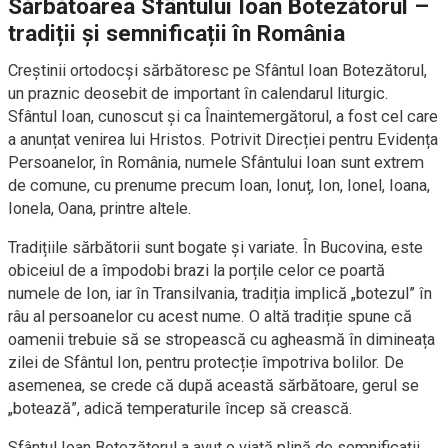
Sărbătoarea Sfântului Ioan Botezătorul –
tradiții și semnificații în România
Creștinii ortodocși sărbătoresc pe Sfântul Ioan Botezătorul,
un praznic deosebit de important în calendarul liturgic.
Sfântul Ioan, cunoscut și ca Înaintemergătorul, a fost cel care
a anunțat venirea lui Hristos. Potrivit Direcției pentru Evidența
Persoanelor, în România, numele Sfântului Ioan sunt extrem
de comune, cu prenume precum Ioan, Ionuț, Ion, Ionel, Ioana,
Ionela, Oana, printre altele.
Tradițiile sărbătorii sunt bogate și variate. În Bucovina, este
obiceiul de a împodobi brazi la porțile celor ce poartă
numele de Ion, iar în Transilvania, tradiția implică „botezul” în
râu al persoanelor cu acest nume. O altă tradiție spune că
oamenii trebuie să se stropească cu agheasmă în dimineața
zilei de Sfântul Ion, pentru protecție împotriva bolilor. De
asemenea, se crede că după această sărbătoare, gerul se
„botează”, adică temperaturile încep să crească.
Sfântul Ioan Botezătorul a avut o viață plină de semnificații