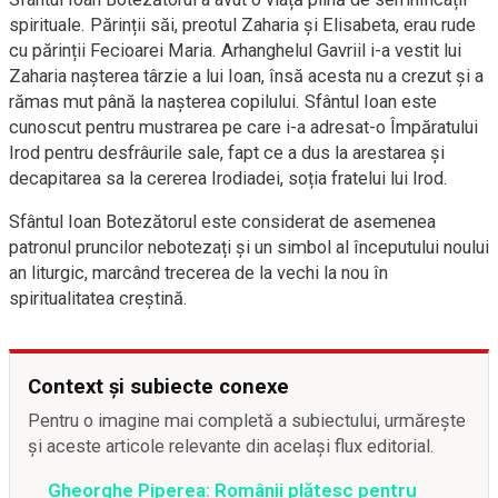
spirituale. Părinții săi, preotul Zaharia și Elisabeta, erau rude
cu părinții Fecioarei Maria. Arhanghelul Gavriil i-a vestit lui
Zaharia nașterea târzie a lui Ioan, însă acesta nu a crezut și a
rămas mut până la nașterea copilului. Sfântul Ioan este
cunoscut pentru mustrarea pe care i-a adresat-o Împăratului
Irod pentru desfrâurile sale, fapt ce a dus la arestarea și
decapitarea sa la cererea Irodiadei, soția fratelui lui Irod.
Sfântul Ioan Botezătorul este considerat de asemenea
patronul pruncilor nebotezați și un simbol al începutului noului
an liturgic, marcând trecerea de la vechi la nou în
spiritualitatea creștină.
Context și subiecte conexe
Pentru o imagine mai completă a subiectului, urmărește
și aceste articole relevante din același flux editorial.
Gheorghe Piperea: Românii plătesc pentru