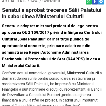
ACTUALITATE
14:48 / 14/03/2018
WHATSAPP
FACEBO
TEL
Senatul a aprobat trecerea Sălii Palatului
în subordinea Ministerului Culturii
Senatul a adoptat miercuri proiectul de lege pentru
aprobarea OUG 109/2017 privind înfiinţarea Centrului
Cultural „Sala Palatului” ca instituţie publică de
spectacole şi concerte, prin care sala trece din
administrarea Regiei Autonome Administrarea
Patrimoniului Protocolului de Stat (RAAPPS) în cea a
Ministerului Culturii.
Conform actului normativ al guvernului,
Ministerul Culturii
a
demarat demersurile pentru consolidarea, restaurarea şi
modernizarea Sălii Palatului, iar împreună cu Ministerul
Finanţelor a purtat primele discuţii cu reprezentanţi ai Băncii
de Dezvoltare a Consiliului Europei „pentru susţinerea
financiară a unui astfel de proiect, în cadrul unui împrumut
acordat în condiţii avantajoase pentru România”.