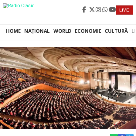
LIVE
HOME
NAȚIONAL
WORLD
ECONOMIE
CULTURĂ
L