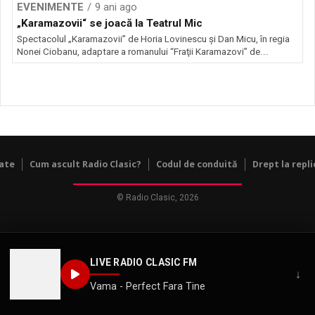
EVENIMENTE
9 ani ago
„Karamazovii“ se joacă la Teatrul Mic
Spectacolul „Karamazovii” de Horia Lovinescu şi Dan Micu, în regia
Nonei Ciobanu, adaptare a romanului “Fraţii Karamazovi” de...
tate
Cum ascult Radio Clasic?
Codul de conduită
Drept la repli
© Radio Clasic, 2026
LIVE RADIO CLASIC FM
↓
Vama - Perfect Fara Tine