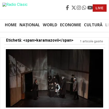
LIVE
HOME
NAȚIONAL
WORLD
ECONOMIE
CULTURĂ
L
Etichetă: <span>karamazovii</span>
1 articole gasite