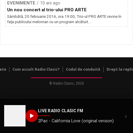
EVENIMENTE
10 ani ago
Un nou concert al trio-ului PRO ARTE
Sâmbătă, 20 februarie 2016, ora 19:00, Trio-ul PRO ARTE revine în
faţa publicului meloman cu un program alcătuit...
tate
Cum ascult Radio Clasic?
Codul de conduită
Drept la repli
© Radio Clasic, 2026
LIVE RADIO CLASIC FM
↓
2Pac - California Love (original version)