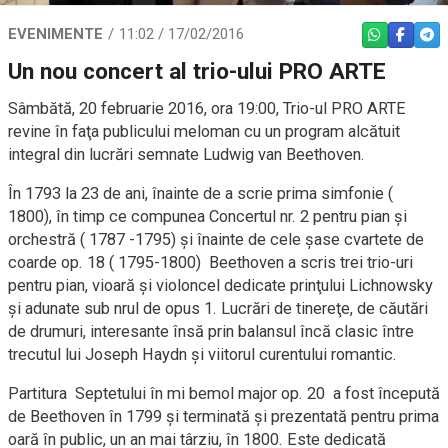
EVENIMENTE
11:02 / 17/02/2016
WHATSAPP
FACEBO
TEL
Un nou concert al trio-ului PRO ARTE
Sâmbătă, 20 februarie 2016, ora 19:00, Trio-ul PRO ARTE
revine în faţa publicului meloman cu un program alcătuit
integral din lucrări semnate Ludwig van Beethoven.
În 1793 la 23 de ani, înainte de a scrie prima simfonie (
1800), în timp ce compunea Concertul nr. 2 pentru pian şi
orchestră ( 1787 -1795) şi înainte de cele şase cvartete de
coarde op. 18 ( 1795-1800) Beethoven a scris trei trio-uri
pentru pian, vioară şi violoncel dedicate prinţului Lichnowsky
şi adunate sub nrul de opus 1. Lucrări de tinereţe, de căutări
de drumuri, interesante însă prin balansul încă clasic între
trecutul lui Joseph Haydn şi viitorul curentului romantic.
Partitura Septetului în mi bemol major op. 20 a fost începută
de Beethoven în 1799 şi terminată şi prezentată pentru prima
oară în public, un an mai târziu, în 1800. Este dedicată