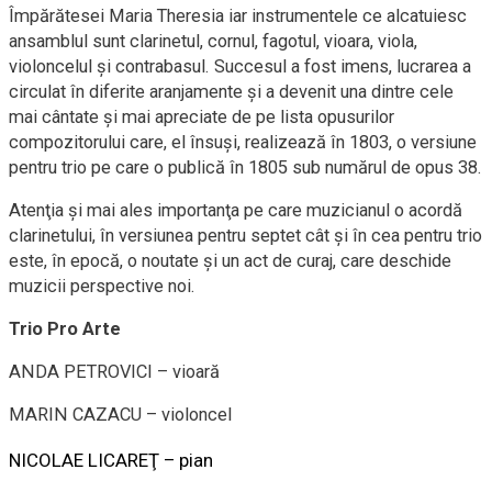
Împărătesei Maria Theresia iar instrumentele ce alcatuiesc
ansamblul sunt clarinetul, cornul, fagotul, vioara, viola,
violoncelul şi contrabasul. Succesul a fost imens, lucrarea a
circulat în diferite aranjamente şi a devenit una dintre cele
mai cântate şi mai apreciate de pe lista opusurilor
compozitorului care, el însuşi, realizează în 1803, o versiune
pentru trio pe care o publică în 1805 sub numărul de opus 38.
Atenţia şi mai ales importanţa pe care muzicianul o acordă
clarinetului, în versiunea pentru septet cât şi în cea pentru trio
este, în epocă, o noutate şi un act de curaj, care deschide
muzicii perspective noi.
Trio Pro Arte
ANDA PETROVICI – vioară
MARIN CAZACU –
violoncel
NICOLAE LICAREŢ –
pian