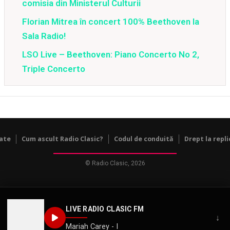
comisia din Ministerul Culturii
Florian Mitrea în concert 100% Beethoven la
Sala Radio!
LSO Live – Beethoven: Piano Concerto No 2,
Triple Concerto
tate
Cum ascult Radio Clasic?
Codul de conduită
Drept la repli
© Radio Clasic, 2026
LIVE RADIO CLASIC FM
↓
Mariah Carey - I