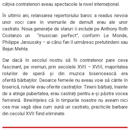
câțiva contratenori aveau spectacole la nivel internațional.
În ultimii ani, relansarea repertoriului baroc a readus nevoia
unor voci care în vremurile de demult erau ale unor
castrato. Noua generație de staruri îi include pe Anthony Roth
Costanzo un “musician perfect”, conform Le Monde,
Philippe Jaroussky – ai cărui fan îl urmăresc pretutindeni sau
Bejun Mehta.
Dar dacă în secolul nostru să fii contratenor pare ceva
fascinant, pe vremuri, prin secolele XVII – XVIII, majoritatea
rolurilor de operă și din muzica bisericească era
oferită bărbaților. Deoarce femeile nu aveau voie să cânte în
biserică, rolurile erau oferite castraților. Tinerii bărbați, înainte
de a atinge pubertatea, erau castrați pentru a-și păstra vocea
feminină. Bineînțeles că în timpurile noastre nu aveam nici
cea mai vagă idea cum sună un castrato, practicile barbare
din cecolul XVII fiind eliminate.