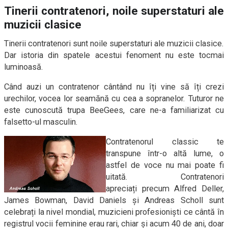
Tinerii contratenori, noile superstaturi ale
muzicii clasice
Tinerii contratenori sunt noile superstaturi ale muzicii clasice.
Dar istoria din spatele acestui fenoment nu este tocmai
luminoasă.
Când auzi un contratenor cântând nu îți vine să îți crezi
urechilor, vocea lor seamănă cu cea a sopranelor. Tuturor ne
este cunoscută trupa BeeGees, care ne-a familiarizat cu
falsetto-ul masculin.
Contratenorul classic te
transpune într-o altă lume, o
astfel de voce nu mai poate fi
uitată. Contratenori
apreciați precum Alfred Deller,
James Bowman, David Daniels și Andreas Scholl sunt
celebrați la nivel mondial, muzicieni profesioniști ce cântă în
registrul vocii feminine erau rari, chiar și acum 40 de ani, doar