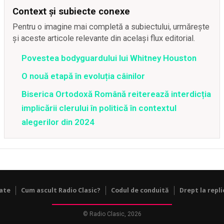
Context și subiecte conexe
Pentru o imagine mai completă a subiectului, urmărește
și aceste articole relevante din același flux editorial.
Povestea bodyguardului lui Whitney Houston
O nouă etapă în evoluția câinilor
Biserica Ortodoxă Română reiterează interdicția
implicării clerului în politică în contextul
alegerilor din 2024
tate
Cum ascult Radio Clasic?
Codul de conduită
Drept la repli
© Radio Clasic, 2026