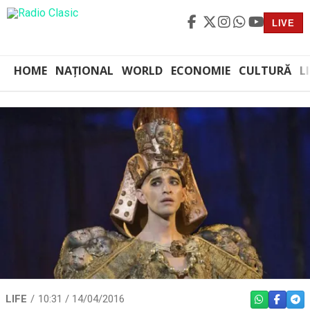
LIVE
HOME
NAȚIONAL
WORLD
ECONOMIE
CULTURĂ
L
LIFE
10:31 / 14/04/2016
WHATSAPP
FACEBO
TEL