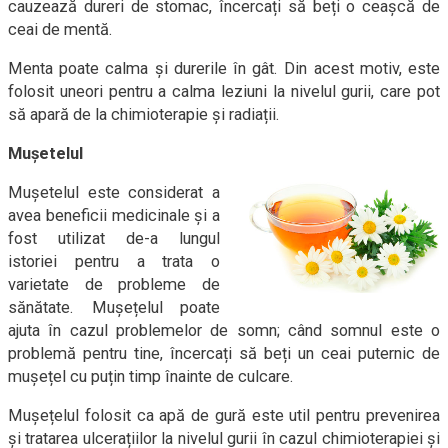
cauzează dureri de stomac, încercați să beți o ceașcă de
ceai de mentă.
Menta poate calma și durerile în gât. Din acest motiv, este
folosit uneori pentru a calma leziuni la nivelul gurii, care pot
să apară de la chimioterapie și radiații.
Mușetelul
Mușetelul este considerat a
avea beneficii medicinale și a
fost utilizat de-a lungul
istoriei pentru a trata o
varietate de probleme de
sănătate. Mușețelul poate
ajuta în cazul problemelor de somn; când somnul este o
problemă pentru tine, încercați să beți un ceai puternic de
mușețel cu puțin timp înainte de culcare.
Mușețelul folosit ca apă de gură este util pentru prevenirea
și tratarea ulcerațiilor la nivelul gurii în cazul chimioterapiei și