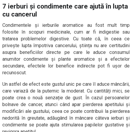
7 ierburi și condimente care ajută în lupta
cu cancerul
Condimentele și ierburile aromatice au fost mult timp
folosite în scopuri medicinale, cum ar fi indigestie sau
tratarea problemelor digestive. Cu toate că, în ceea ce
privește lupta împotriva cancerului, știința nu are certitudini
asupra beneficiilor directe pe care le aduce consumul
anumitor condimente și plante aromatice și a efectelor
secundare, efectele lor benefice indirecte pot fi ușor de
recunoscut.
Un astfel de efect este gustul unic pe care îl aduce mâncării,
care variază de la puternic la moderat. Cu cantități mici, se
poate crea o nouă senzație de gust. În cazul persoanelor
bolnave de cancer, atunci când apar pierderea apetitului și
modificări ale gustului, ceea ce poate contribuii la pierderea
nedorită în greutate, adăugând în mâncare câteva ierburi și
condimente se poate ajuta stimularea papilelor gustative și
revigora apetitul.