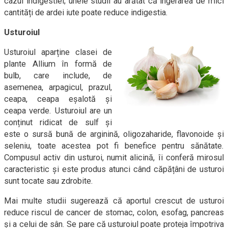
cazul indigestiei; unele studii au arătat că ingerarea de mici
cantități de ardei iute poate reduce indigestia.
Usturoiul
Usturoiul aparține clasei de
plante Allium în formă de
bulb, care include, de
asemenea, arpagicul, prazul,
ceapa, ceapa eșalotă și
ceapa verde. Usturoiul are un
conținut ridicat de sulf și
este o sursă bună de arginină, oligozaharide, flavonoide și
seleniu, toate acestea pot fi benefice pentru sănătate.
Compusul activ din usturoi, numit alicină, îi conferă mirosul
caracteristic și este produs atunci când căpățâni de usturoi
sunt tocate sau zdrobite.
Mai multe studii sugerează că aportul crescut de usturoi
reduce riscul de cancer de stomac, colon, esofag, pancreas
și a celui de sân. Se pare că usturoiul poate proteja împotriva