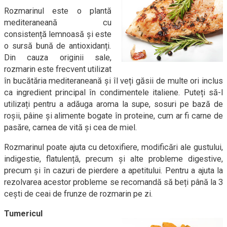
Rozmarinul este o plantă
mediteraneană cu
consistență lemnoasă și este
o sursă bună de antioxidanți.
Din cauza originii sale,
rozmarin este frecvent utilizat
în bucătăria mediteraneană și îl veți găsii de multe ori inclus
ca ingredient principal în condimentele italiene. Puteți să-l
utilizați pentru a adăuga aroma la supe, sosuri pe bază de
roșii, pâine și alimente bogate în proteine, cum ar fi carne de
pasăre, carnea de vită și cea de miel.
Rozmarinul poate ajuta cu detoxifiere, modificări ale gustului,
indigestie, flatulență, precum și alte probleme digestive,
precum și în cazuri de pierdere a apetitului. Pentru a ajuta la
rezolvarea acestor probleme se recomandă să beți până la 3
cești de ceai de frunze de rozmarin pe zi.
Tumericul