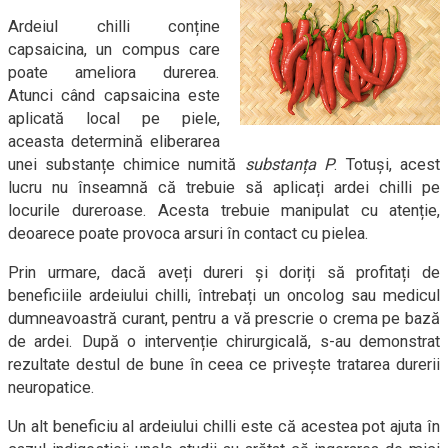
Ardeiul chilli conține
capsaicina, un compus care
poate ameliora durerea.
Atunci când capsaicina este
aplicată local pe piele,
aceasta determină eliberarea
unei substanțe chimice numită
substanța P
. Totuși, acest
lucru nu înseamnă că trebuie să aplicați ardei chilli pe
locurile dureroase. Acesta trebuie manipulat cu atenție,
deoarece poate provoca arsuri în contact cu pielea.
Prin urmare, dacă aveți dureri și doriți să profitați de
beneficiile ardeiului chilli, întrebați un oncolog sau medicul
dumneavoastră curant, pentru a vă prescrie o crema pe bază
de ardei. După o intervenție chirurgicală, s-au demonstrat
rezultate destul de bune în ceea ce privește tratarea durerii
neuropatice.
Un alt beneficiu al ardeiului chilli este că acestea pot ajuta în