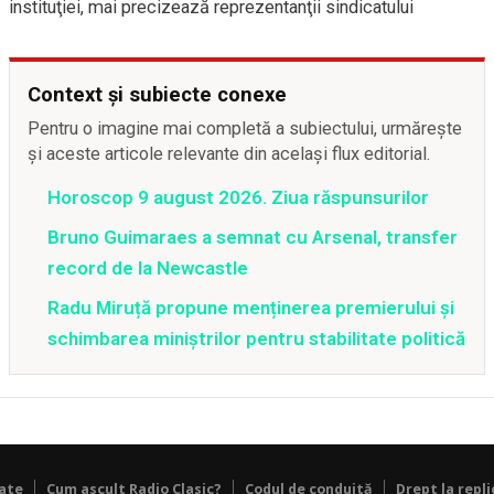
instituţiei, mai precizează reprezentanţii sindicatului
Context și subiecte conexe
Pentru o imagine mai completă a subiectului, urmărește
și aceste articole relevante din același flux editorial.
Horoscop 9 august 2026. Ziua răspunsurilor
Bruno Guimaraes a semnat cu Arsenal, transfer
record de la Newcastle
Radu Miruță propune menținerea premierului și
schimbarea miniștrilor pentru stabilitate politică
tate
Cum ascult Radio Clasic?
Codul de conduită
Drept la repli