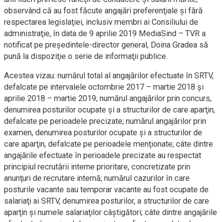
observând că au fost făcute angajări preferenţiale şi fără
respectarea legislaţiei, inclusiv membri ai Consiliului de
administraţie, în data de 9 aprilie 2019 MediaSind – TVR a
notificat pe preşedintele-director general, Doina Gradea să
pună la dispoziţie o serie de informaţii publice.
Acestea vizau: numărul total al angajărilor efectuate în SRTV,
defalcate pe intervalele octombrie 2017 – martie 2018 şi
aprilie 2018 – martie 2019; numărul angajărilor prin concurs,
denumirea posturilor ocupate şi a structurilor de care aparţin,
defalcate pe perioadele precizate; numărul angajărilor prin
examen, denumirea posturilor ocupate şi a structurilor de
care aparţin, defalcate pe perioadele menţionate; câte dintre
angajările efectuate în perioadele precizate au respectat
principiul recrutării interne prioritare, concretizate prin
anunţuri de recrutare internă; numărul cazurilor în care
posturile vacante sau temporar vacante au fost ocupate de
salariaţi ai SRTV, denumirea posturilor, a structurilor de care
aparţin şi numele salariaţilor câştigători; câte dintre angajările