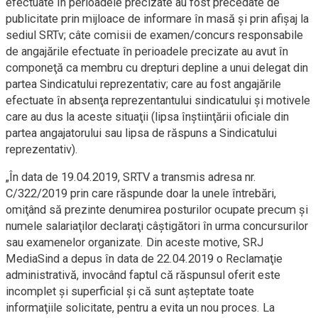
efectuate în perioadele precizate au fost precedate de
publicitate prin mijloace de informare în masă şi prin afişaj la
sediul SRTv; câte comisii de examen/concurs responsabile
de angajările efectuate în perioadele precizate au avut în
componeţă ca membru cu drepturi depline a unui delegat din
partea Sindicatului reprezentativ; care au fost angajările
efectuate în absenţa reprezentantului sindicatului şi motivele
care au dus la aceste situaţii (lipsa înştiinţării oficiale din
partea angajatorului sau lipsa de răspuns a Sindicatului
reprezentativ).
„În data de 19.04.2019, SRTV a transmis adresa nr.
C/322/2019 prin care răspunde doar la unele întrebări,
omiţând să prezinte denumirea posturilor ocupate precum şi
numele salariaţilor declaraţi câştigători în urma concursurilor
sau examenelor organizate. Din aceste motive, SRJ
MediaSind a depus în data de 22.04.2019 o Reclamaţie
administrativă, invocând faptul că răspunsul oferit este
incomplet şi superficial şi că sunt aşteptate toate
informaţiile solicitate, pentru a evita un nou proces. La