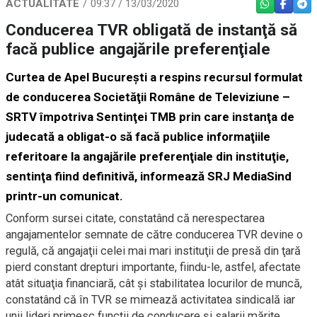
ACTUALITATE
09:37 / 13/03/2020
WHATSAPP
FACEBO
TEL
Conducerea TVR obligată de instanţă să
facă publice angajările preferenţiale
Curtea de Apel Bucureşti a respins recursul formulat
de conducerea Societăţii Române de Televiziune –
SRTV împotriva Sentinţei TMB prin care instanţa de
judecată a obligat-o să facă publice informaţiile
referitoare la angajările preferenţiale din instituţie,
sentinţa fiind definitivă, informează SRJ MediaSind
printr-un comunicat.
Conform sursei citate, constatând că nerespectarea
angajamentelor semnate de către conducerea TVR devine o
regulă, că angajaţii celei mai mari instituţii de presă din ţară
pierd constant drepturi importante, fiindu-le, astfel, afectate
atât situaţia financiară, cât şi stabilitatea locurilor de muncă,
constatând că în TVR se mimează activitatea sindicală iar
unii lideri primesc funcţii de conducere şi salarii mărite,