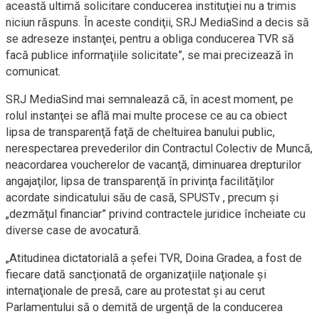
această ultimă solicitare conducerea instituţiei nu a trimis
niciun răspuns. În aceste condiţii, SRJ MediaSind a decis să
se adreseze instanţei, pentru a obliga conducerea TVR să
facă publice informaţiile solicitate”, se mai precizează în
comunicat.
SRJ MediaSind mai semnalează că, în acest moment, pe
rolul instanţei se află mai multe procese ce au ca obiect
lipsa de transparenţă faţă de cheltuirea banului public,
nerespectarea prevederilor din Contractul Colectiv de Muncă,
neacordarea voucherelor de vacanţă, diminuarea drepturilor
angajaţilor, lipsa de transparenţă în privinţa facilităţilor
acordate sindicatului său de casă, SPUSTv , precum şi
„dezmăţul financiar” privind contractele juridice încheiate cu
diverse case de avocatură.
„Atitudinea dictatorială a şefei TVR, Doina Gradea, a fost de
fiecare dată sancţionată de organizaţiile naţionale şi
internaţionale de presă, care au protestat şi au cerut
Parlamentului să o demită de urgenţă de la conducerea