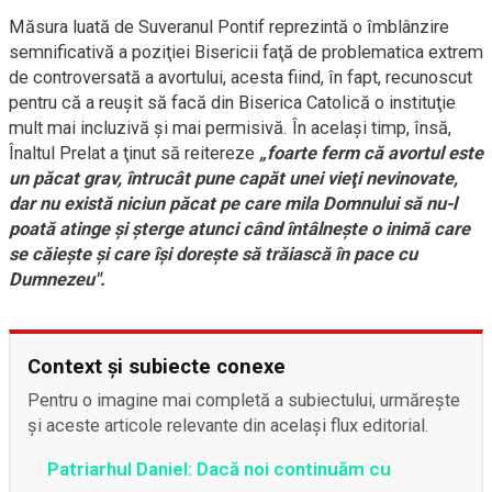
Măsura luată de Suveranul Pontif reprezintă o îmblânzire
semnificativă a poziţiei Bisericii faţă de problematica extrem
de controversată a avortului, acesta fiind, în fapt, recunoscut
pentru că a reuşit să facă din Biserica Catolică o instituţie
mult mai incluzivă şi mai permisivă. În acelaşi timp, însă,
Înaltul Prelat a ţinut să reitereze
„foarte ferm că avortul este
un păcat grav, întrucât pune capăt unei vieţi nevinovate,
dar nu există niciun păcat pe care mila Domnului să nu-l
poată atinge şi şterge atunci când întâlneşte o inimă care
se căieşte şi care îşi doreşte să trăiască în pace cu
Dumnezeu".
Context și subiecte conexe
Pentru o imagine mai completă a subiectului, urmărește
și aceste articole relevante din același flux editorial.
Patriarhul Daniel: Dacă noi continuăm cu