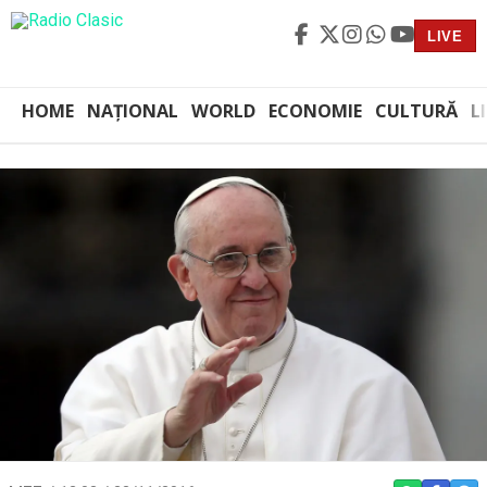
LIVE
HOME
NAȚIONAL
WORLD
ECONOMIE
CULTURĂ
L