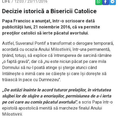
LIFE
12:03 / 23/11/2016
WHATSAPP
FACEBO
TEL
Decizie istorică a Bisericii Catolice
Papa Francisc a anunţat, într-o scrisoare dată
publicităţii luni, 21 noiembrie 2016, că va permite
preoţilor catolici să ierte păcatul avortului.
Astfel, Suveranul Pontif a transformat o derogare temporară,
acordată cu ocazia Anului Milostivirii, într-una permanentă,
ţinând, totuşi, să explice că întreruperea de sarcină rămâne
„o faptă gravă", dar că „nu este niciun păcat pe care mila
Domnului să nu-l poată atinge şi şterge atunci când
întâlneşte o inimă care se căieşte şi care îşi doreşte să
trăiască în pace cu Dumnezeu".
„De astăzi înainte le acord tuturor prelaţilor, în virtutatea
slujbei lor de slujire a enoriaşilor, permisiunea de a-i ierta
pe cei care au comis păcatul avortului"
, a scris Papa într-o
epistolă apostolică menită să marcheze finalul Anului
Milostivirii.