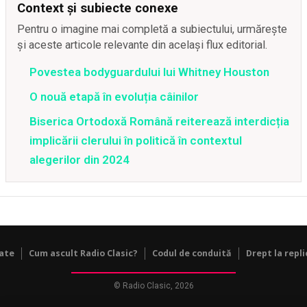
Context și subiecte conexe
Pentru o imagine mai completă a subiectului, urmărește
și aceste articole relevante din același flux editorial.
Povestea bodyguardului lui Whitney Houston
O nouă etapă în evoluția câinilor
Biserica Ortodoxă Română reiterează interdicția
implicării clerului în politică în contextul
alegerilor din 2024
tate
Cum ascult Radio Clasic?
Codul de conduită
Drept la repli
© Radio Clasic, 2026