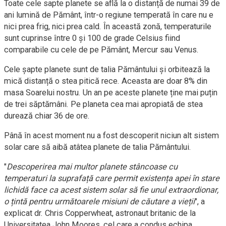
Toate cele sapte planete se află la o distanță de numai 39 de
ani lumină de Pământ, într-o regiune temperată în care nu e
nici prea frig, nici prea cald. În această zonă, temperaturile
sunt cuprinse între 0 și 100 de grade Celsius fiind
comparabile cu cele de pe Pământ, Mercur sau Venus.
Cele șapte planete sunt de talia Pământului și orbitează la
mică distanță o stea pitică rece. Aceasta are doar 8% din
masa Soarelui nostru. Un an pe aceste planete ține mai puțin
de trei săptămâni. Pe planeta cea mai apropiată de stea
durează chiar 36 de ore.
Până în acest moment nu a fost descoperit niciun alt sistem
solar care să aibă atâtea planete de talia Pământului.
"
Descoperirea mai multor planete stâncoase cu
temperaturi la suprafață care permit existența apei în stare
lichidă face ca acest sistem solar să fie unul extraordionar,
o țintă pentru următoarele misiuni de căutare a vieții
", a
explicat dr. Chris Copperwheat, astronaut britanic de la
Universitatea John Moores, cel care a condus echipa